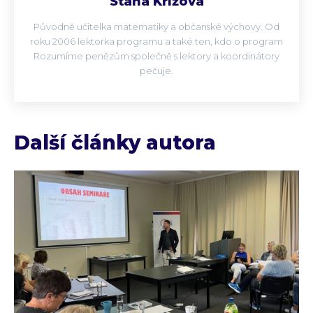
Stáňa Křížová
Původně učitelka matematiky a občanské výchovy. Od
roku 2006 lektorka programu a také ten, kdo o program
Rozumíme penězům společně s lektory a koordinátory
pečuje.
Další články autora