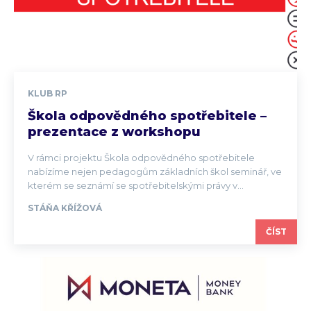
KLUB RP
Škola odpovědného spotřebitele –
prezentace z workshopu
V rámci projektu Škola odpovědného spotřebitele
nabízíme nejen pedagogům základních škol seminář, ve
kterém se seznámí se spotřebitelskými právy v...
STÁŇA KŘÍŽOVÁ
ČÍST