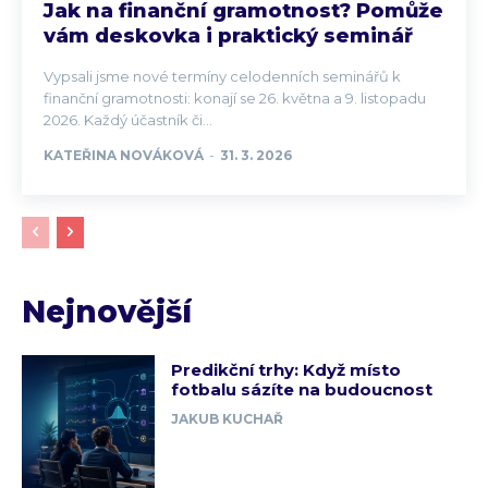
Jak na finanční gramotnost? Pomůže
vám deskovka i praktický seminář
Vypsali jsme nové termíny celodenních seminářů k
finanční gramotnosti: konají se 26. května a 9. listopadu
2026. Každý účastník či...
KATEŘINA NOVÁKOVÁ
-
31. 3. 2026
Nejnovější
Predikční trhy: Když místo
fotbalu sázíte na budoucnost
JAKUB KUCHAŘ