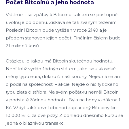
Počet Bitcoinů a jeho hodnota
Vrátíme-li se zpátky k Bitcoinu, tak ten se postupně
uvolňuje do oběhu. Získává se tak zvaným těžením.
Poslední Bitcoin bude vytěžen v roce 2140 a je
předem stanoven jejich počet. Finálním číslem bude
21 milionů kusů.
Otázkou je, jakou má Bitcoin skutečnou hodnotu.
Není totiž vydán žádným státem, jako jsou klasické
měny typu eura, dolaru či naší koruny. Nejedná se ani
o podíl na společnosti – akcie. Nejde o nic fyzického
typu zlata či stříbra. Na svém počátku neměl Bitcoin
v podstatě žádnou hodnotu. Byla na hony vzdálena 1
Kč. Vždyť také první obchod zaplacený Bitcoiny činil
10 000 BTC za dvě pizzy. Z pohledu dnešního kurzu se
jedná o bláznivou transakci.