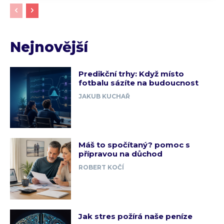
Nejnovější
Predikční trhy: Když místo
fotbalu sázíte na budoucnost
JAKUB KUCHAŘ
Máš to spočítaný? pomoc s
přípravou na důchod
ROBERT KOČÍ
Jak stres požírá naše peníze