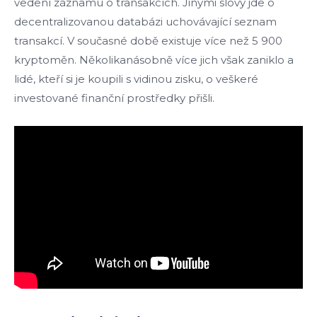
vedení záznamu o transakcích. Jinými slovy jde o
decentralizovanou databázi uchovávající seznam
transakcí. V současné době existuje více než 5 900
kryptoměn. Několikanásobně více jich však zaniklo a
lidé, kteří si je koupili s vidinou zisku, o veškeré
investované finanční prostředky přišli.