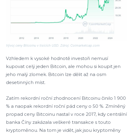
Vývoj ceny Bitcoinu v tisících USD. Zdroj: Coimarketcap.com
Vzhledem k vysoké hodnotě investoři nemusí
kupovat celý jeden Bitcoin, ale mohou si koupit jen
jeho malý zlomek. Bitcoin lze dělit až na osm
desetinných míst.
Zatím rekordní roční zhodnocení Bitcoinu činilo 1 900
% a naopak rekordní roční pád ceny o 50 %. Zmíněný
propad ceny Bitcoinu nastal v roce 2017, kdy centrální
banka Číny zakázala veškeré transakce s touto
kryptoměnou. Na tom je vidět, jak jsou kryptoměny