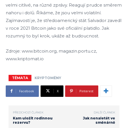
velmi citlivé, na různé zprávy. Reagují prudce směrem
nahoru i dolů. Říkáme, že jsou velmi volatilní.
Zajímavostí je, že středoamerický stát Salvador zavedl
v roce 2021 Bitcoin jako své oficiální platidlo. Jak
rozumný to byl krok, ukáže až budoucnost.
Zdroje: www.bitcoin.org, magazin.portu.cz,
www.kriptomat.io
TÉMATA
KRYPTOMĚNY
Facebook
X
Pinterest
PŘEDCHOZÍ ČLÁNEK
DALŠÍ ČLÁNEK
Kam uložit rodinnou
Jak nenaletět ve
rezervu?
směnárně