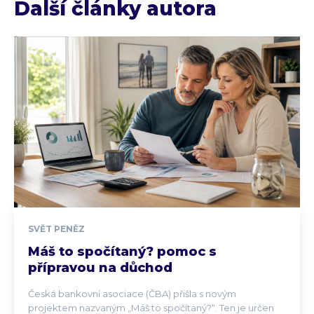
Další články autora
SVĚT PENĚZ
Máš to spočítaný? pomoc s
přípravou na důchod
Česká bankovní asociace (ČBA) přišla s novým
projektem nazvaným „Máš to spočítaný?“. Ten je určen