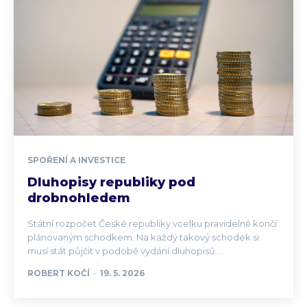
SPOŘENÍ A INVESTICE
Dluhopisy republiky pod
drobnohledem
Státní rozpočet České republiky vcelku pravidelně končí
plánovaným schodkem. Na každý takový schodek si
musí stát půjčit v podobě vydání dluhopisů....
ROBERT KOČÍ
-
19. 5. 2026