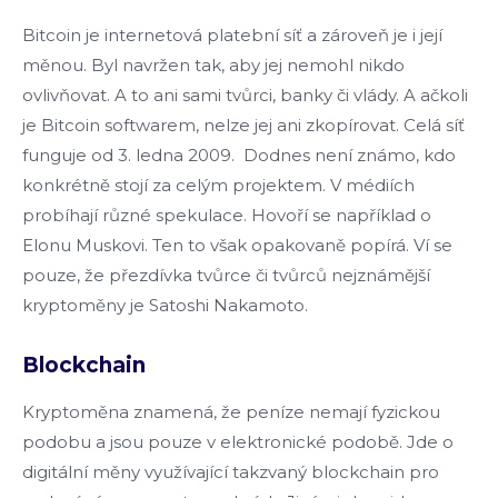
Bitcoin je internetová platební síť a zároveň je i její
měnou. Byl navržen tak, aby jej nemohl nikdo
ovlivňovat. A to ani sami tvůrci, banky či vlády. A ačkoli
je Bitcoin softwarem, nelze jej ani zkopírovat. Celá síť
funguje od 3. ledna 2009. Dodnes není známo, kdo
konkrétně stojí za celým projektem. V médiích
probíhají různé spekulace. Hovoří se například o
Elonu Muskovi. Ten to však opakovaně popírá. Ví se
pouze, že přezdívka tvůrce či tvůrců nejznámější
kryptoměny je Satoshi Nakamoto.
Blockchain
Kryptoměna znamená, že peníze nemají fyzickou
podobu a jsou pouze v elektronické podobě. Jde o
digitální měny využívající takzvaný blockchain pro