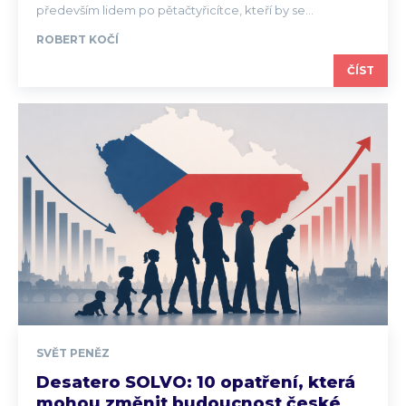
především lidem po pětačtyřicítce, kteří by se...
ROBERT KOČÍ
ČÍST
SVĚT PENĚZ
Desatero SOLVO: 10 opatření, která
mohou změnit budoucnost české