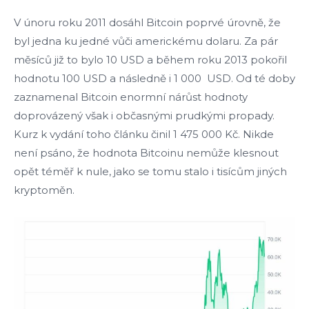
V únoru roku 2011 dosáhl Bitcoin poprvé úrovně, že
byl jedna ku jedné vůči americkému dolaru. Za pár
měsíců již to bylo 10 USD a během roku 2013 pokořil
hodnotu 100 USD a následně i 1 000 USD. Od té doby
zaznamenal Bitcoin enormní nárůst hodnoty
doprovázený však i občasnými prudkými propady.
Kurz k vydání toho článku činil 1 475 000 Kč. Nikde
není psáno, že hodnota Bitcoinu nemůže klesnout
opět téměř k nule, jako se tomu stalo i tisícům jiných
kryptoměn.