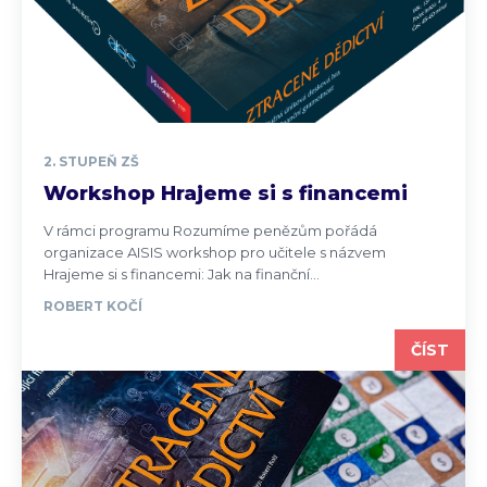
2. STUPEŇ ZŠ
Workshop Hrajeme si s financemi
V rámci programu Rozumíme penězům pořádá
organizace AISIS workshop pro učitele s názvem
Hrajeme si s financemi: Jak na finanční...
ROBERT KOČÍ
ČÍST