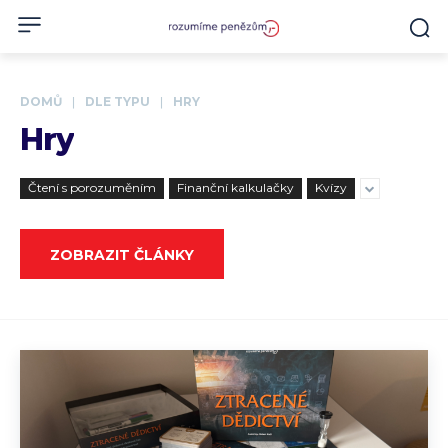
DOMŮ
DLE TYPU
HRY
Hry
Čtení s porozuměním
Finanční kalkulačky
Kvízy
ZOBRAZIT ČLÁNKY