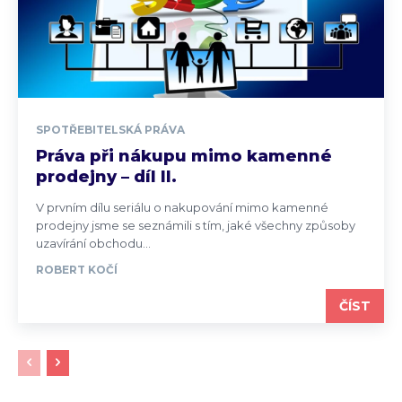
SPOTŘEBITELSKÁ PRÁVA
Práva při nákupu mimo kamenné
prodejny – díl II.
V prvním dílu seriálu o nakupování mimo kamenné
prodejny jsme se seznámili s tím, jaké všechny způsoby
uzavírání obchodu...
ROBERT KOČÍ
ČÍST