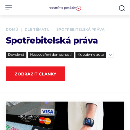
DOMŮ
DLE TÉMATU
SPOTŘEBITELSKÁ PRÁVA
Spotřebitelská práva
Dovolená
Hospodaření domácnosti
Kupujeme auto
ZOBRAZIT ČLÁNKY