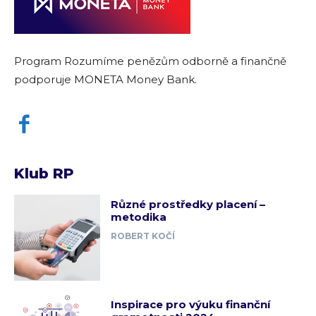
Program Rozumíme penězům odborně a finančně
podporuje MONETA Money Bank.
Klub RP
Různé prostředky placení –
metodika
ROBERT KOČÍ
Inspirace pro výuku finanční