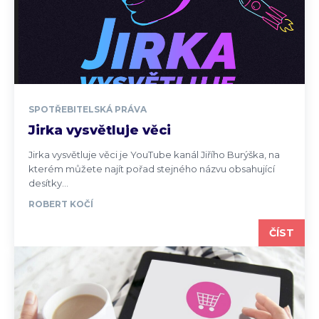
SPOTŘEBITELSKÁ PRÁVA
Jirka vysvětluje věci
Jirka vysvětluje věci je YouTube kanál Jiřího Burýška, na
kterém můžete najít pořad stejného názvu obsahující
desítky...
ROBERT KOČÍ
ČÍST