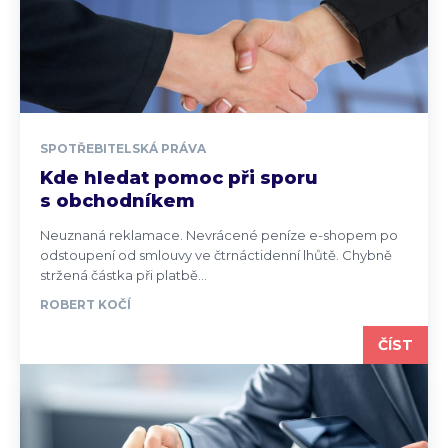
SPOTŘEBITELSKÁ PRÁVA
Kde hledat pomoc při sporu
s obchodníkem
Neuznaná reklamace. Nevrácené peníze e-shopem po
odstoupení od smlouvy ve čtrnáctidenní lhůtě. Chybně
stržená částka při platbě...
ROBERT KOČÍ
ČÍST