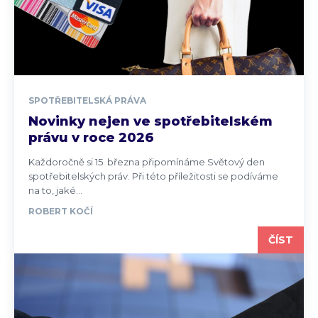
SPOTŘEBITELSKÁ PRÁVA
Novinky nejen ve spotřebitelském
právu v roce 2026
Každoročně si 15. března připomínáme Světový den
spotřebitelských práv. Při této příležitosti se podíváme
na to, jaké...
ROBERT KOČÍ
ČÍST