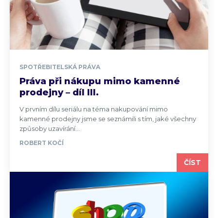
SPOTŘEBITELSKÁ PRÁVA
Práva při nákupu mimo kamenné
prodejny – díl III.
V prvním dílu seriálu na téma nakupování mimo
kamenné prodejny jsme se seznámili s tím, jaké všechny
způsoby uzavírání...
ROBERT KOČÍ
ČÍST