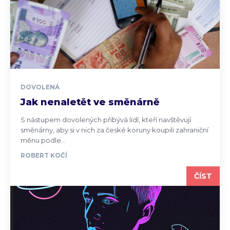
DOVOLENÁ
Jak nenaletět ve směnárně
S nástupem dovolených přibývá lidí, kteří navštěvují
směnárny, aby si v nich za české koruny koupili zahraniční
měnu podle...
ROBERT KOČÍ
ČÍST