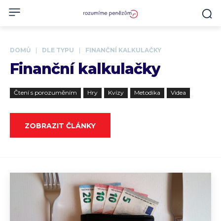
DOMŮ
DLE TYPU
FINANČNÍ KALKULAČKY
Finanční kalkulačky
Čtení s porozuměním
Hry
Kvízy
Metodika
Videa
ZOBRAZIT ČLÁNKY