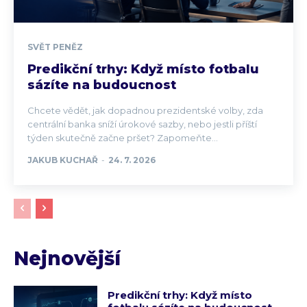
SVĚT PENĚZ
Predikční trhy: Když místo fotbalu
sázíte na budoucnost
Chcete vědět, jak dopadnou prezidentské volby, zda
centrální banka sníží úrokové sazby, nebo jestli příští
týden skutečně začne pršet? Zapomeňte...
JAKUB KUCHAŘ
-
24. 7. 2026
Nejnovější
Predikční trhy: Když místo