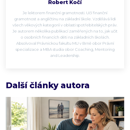
Robert Kočí
Je lektorem finanční gramotnosti. Učí finanční
gramotnost a angličtinu na základní škole. Vzdělává lidi
všech věkových kategorií v oblasti spotřebitelských práv.
Je autorem několika publikací zaměřených na to, jak učit
o osobních financích děti na základních školách.
Absolvoval Právnickou fakultu MU v Brně obor Právní
specializace a MBA studia obor Coaching, Mentoring
and Leadership.
Další články autora