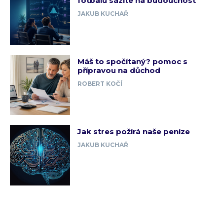
fotbalu sázíte na budoucnost
JAKUB KUCHAŘ
Máš to spočítaný? pomoc s
přípravou na důchod
ROBERT KOČÍ
Jak stres požírá naše peníze
JAKUB KUCHAŘ