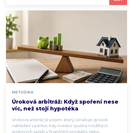
METODIKA
Úroková arbitráž: Když spoření nese
víc, než stojí hypotéka
Úroková arbitráž je pojem, který označuje způsob
nakládání s penězi, kdy investor využívá rozdílných
úrokových sazeb u finančních produktů nebo...