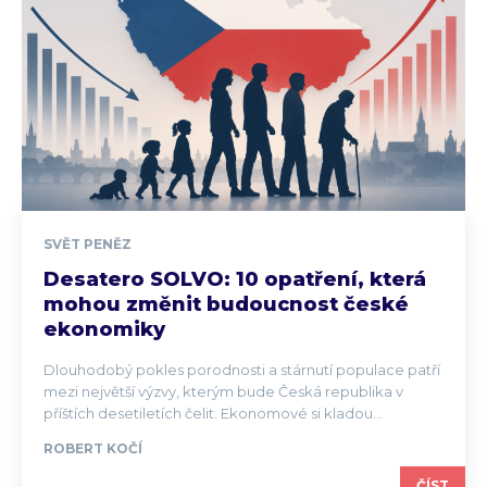
SVĚT PENĚZ
Desatero SOLVO: 10 opatření, která
mohou změnit budoucnost české
ekonomiky
Dlouhodobý pokles porodnosti a stárnutí populace patří
mezi největší výzvy, kterým bude Česká republika v
příštích desetiletích čelit. Ekonomové si kladou...
ROBERT KOČÍ
ČÍST