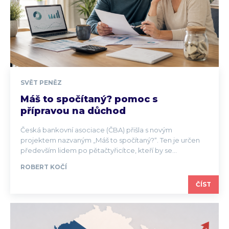
SVĚT PENĚZ
Máš to spočítaný? pomoc s
přípravou na důchod
Česká bankovní asociace (ČBA) přišla s novým
projektem nazvaným „Máš to spočítaný?“. Ten je určen
především lidem po pětačtyřicítce, kteří by se...
ROBERT KOČÍ
ČÍST