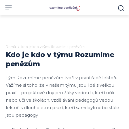
Domů
Kdo je kdo v týmu Rozumíme penězům
Kdo je kdo v týmu Rozumíme
penězům
Tým Rozumíme penězům tvoří v první řadě lektoři.
Vážíme si toho, že v našem týmu jsou lidé s velkou
praxí – projektové dny pro žáky vedou ti, kteří učili
nebo učí ve školách, vzdělávání pedagogů vedou
lektoři s dlouholetou praxí, kteří sami byli nebo stále
jsou pedagogy.