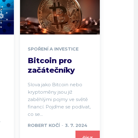
SPOŘENÍ A INVESTICE
Bitcoin pro
začátečníky
Slova jako Bitcoin nebo
kryptoměny jsou již
zaběhlými pojmy ve světě
financí. Pojďme se podívat,
co se...
é
ROBERT KOČÍ
-
3. 7. 2024