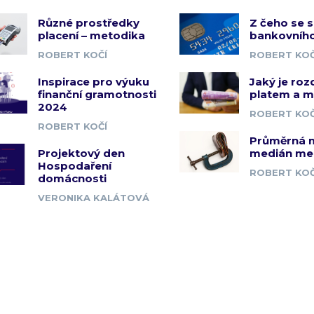
Různé prostředky
Z čeho se s
placení – metodika
bankovního
ROBERT KOČÍ
ROBERT KOČ
Inspirace pro výuku
Jaký je roz
finanční gramotnosti
platem a 
2024
ROBERT KOČ
ROBERT KOČÍ
Průměrná 
Projektový den
medián me
Hospodaření
ROBERT KOČ
domácnosti
VERONIKA KALÁTOVÁ