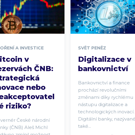
OŘENÍ A INVESTICE
SVĚT PENĚZ
itcoin v
Digitalizace v
ezervách ČNB:
bankovnictví
trategická
Bankovnictví a finance
novace nebo
prochází revolučními
eakceptovatel
změnami díky rychlému
é riziko?
nástupu digitalizace a
technologických inovací.
Digitální banky, nazývan
vernér České národní
také...
nky (ČNB) Aleš Michl
dávno zmínil možnost