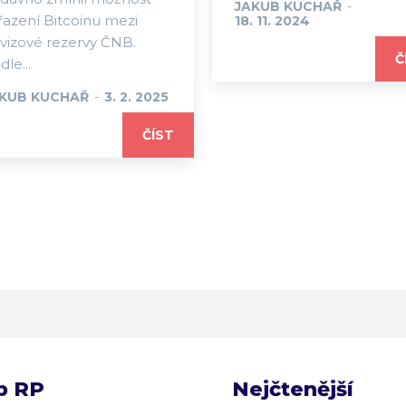
JAKUB KUCHAŘ
-
řazení Bitcoinu mezi
18. 11. 2024
vizové rezervy ČNB.
Č
dle...
KUB KUCHAŘ
-
3. 2. 2025
ČÍST
b RP
Nejčtenější