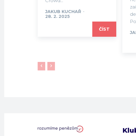
Crowd...
za
JAKUB KUCHAŘ
-
de
28. 2. 2025
Po
ČÍST
JA
Klu