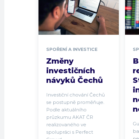
SPOŘENÍ A INVESTICE
SP
Změny
B
investičních
r
návyků Čechů
S
i
Investiční chování Čechů
n
se postupně proměňuje.
n
Podle aktuálního
průzkumu AKAT ČR
Gu
realizovaného ve
ba
spolupráci s Perfect
ne