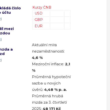
Kurzy ČNB
kládá číslo
 účtu
USD
Í
GBP
EUR
díl mezi
mzdou
Í
Aktuální míra
mzda a
nezaměstnanosti:
zd
4,6 %
Í
Meziroční inflace:
2,1
%
Průměrná hypoteční
sazba u nových
úvěrů:
4,48
% p. a.
Průměrná hrubá
mzda za 3. čtvrtletí
2025:
48 171
Kč