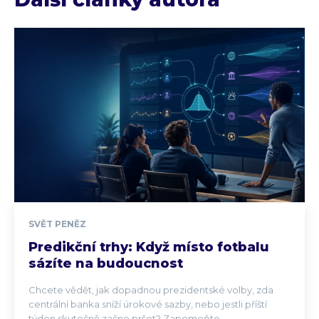
SVĚT PENĚZ
Predikční trhy: Když místo fotbalu
sázíte na budoucnost
Chcete vědět, jak dopadnou prezidentské volby, zda
centrální banka sníží úrokové sazby, nebo jestli příští
týden skutečně začne pršet? Zapomeňte...