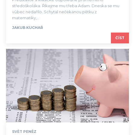
středoškoláka. Říkejme mu třeba Adam. Dneska se mu
vůbec nedařilo. Schytal nečekanou pětku z
matematiky,...
JAKUB KUCHAŘ
ČÍST
SVĚT PENĚZ