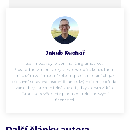
Jakub Kuchař
Jsem nezávislý lektor finanční gramotnosti.
Prostřednictvím praktických workshopů a konzultací na
míru učím ve firmách, školách, spolcích i rodinách, jak
efektivně spravovat osobní finance. Mým cílem je předat
vám lidsky a srozumitelně znalosti, díky kterým získáte
jistotu, sebevědomí a plnou kontrolu nad svými
financemi.
Další články autora