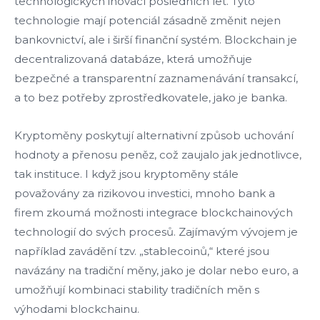
technologických inovací posledních let. Tyto
technologie mají potenciál zásadně změnit nejen
bankovnictví, ale i širší finanční systém. Blockchain je
decentralizovaná databáze, která umožňuje
bezpečné a transparentní zaznamenávání transakcí,
a to bez potřeby zprostředkovatele, jako je banka.
Kryptoměny poskytují alternativní způsob uchování
hodnoty a přenosu peněz, což zaujalo jak jednotlivce,
tak instituce. I když jsou kryptoměny stále
považovány za rizikovou investici, mnoho bank a
firem zkoumá možnosti integrace blockchainových
technologií do svých procesů. Zajímavým vývojem je
například zavádění tzv. „stablecoinů,“ které jsou
navázány na tradiční měny, jako je dolar nebo euro, a
umožňují kombinaci stability tradičních měn s
výhodami blockchainu.