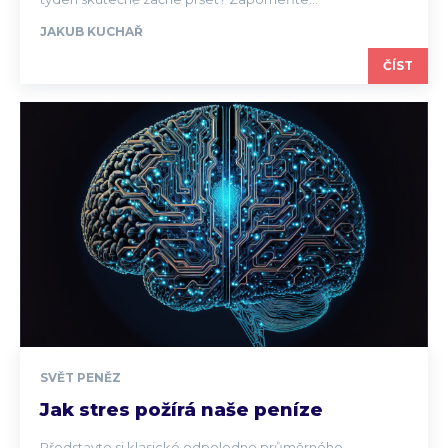
JAKUB KUCHAŘ
ČÍST
SVĚT PENĚZ
Jak stres požírá naše peníze
Představte si klasické odpoledne průměrného