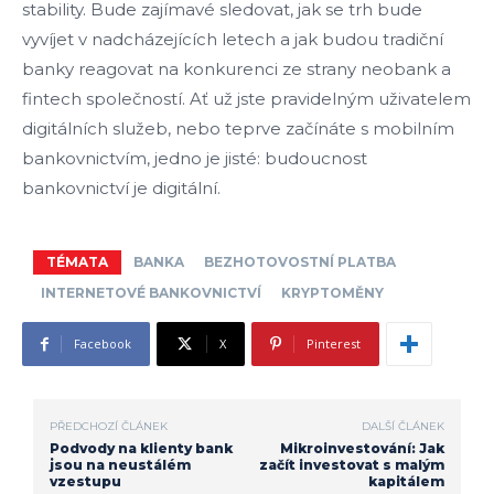
stability. Bude zajímavé sledovat, jak se trh bude
vyvíjet v nadcházejících letech a jak budou tradiční
banky reagovat na konkurenci ze strany neobank a
fintech společností. Ať už jste pravidelným uživatelem
digitálních služeb, nebo teprve začínáte s mobilním
bankovnictvím, jedno je jisté: budoucnost
bankovnictví je digitální.
TÉMATA
BANKA
BEZHOTOVOSTNÍ PLATBA
INTERNETOVÉ BANKOVNICTVÍ
KRYPTOMĚNY
Facebook
X
Pinterest
PŘEDCHOZÍ ČLÁNEK
DALŠÍ ČLÁNEK
Podvody na klienty bank
Mikroinvestování: Jak
jsou na neustálém
začít investovat s malým
vzestupu
kapitálem