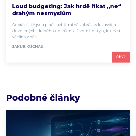
Loud budgeting: Jak hrdě říkat „ne“
drahým nesmyslům
Sociální sítě jsou plné iluzí. Krmí nás obrázky luxusních
dovolených, drahého oblečení a životního stylu, který si
většina z nás...
JAKUB KUCHAŘ
ČÍST
Podobné články