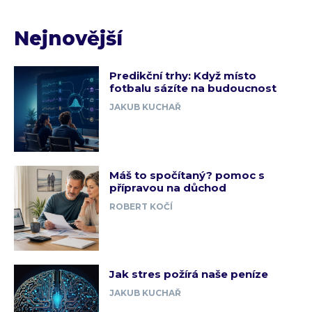
Nejnovější
Predikční trhy: Když místo
fotbalu sázíte na budoucnost
JAKUB KUCHAŘ
Máš to spočítaný? pomoc s
přípravou na důchod
ROBERT KOČÍ
Jak stres požírá naše peníze
JAKUB KUCHAŘ