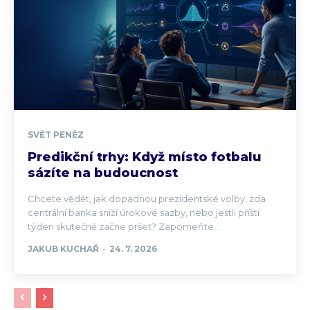
SVĚT PENĚZ
Predikční trhy: Když místo fotbalu
sázíte na budoucnost
Chcete vědět, jak dopadnou prezidentské volby, zda
centrální banka sníží úrokové sazby, nebo jestli příští
týden skutečně začne pršet? Zapomeňte...
JAKUB KUCHAŘ
-
24. 7. 2026