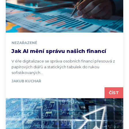
NEZAŘAZENÉ
Jak AI mění správu našich financí
V éře digitalizace se správa osobních financí přesouvá z
papírových diářů a statických tabulek do rukou
sofistikovaných...
JAKUB KUCHAŘ
ČÍST