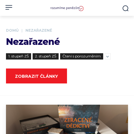
DOMŮ
NEZAŘAZENÉ
Nezařazené
1. stupeň ZŠ
2. stupeň ZŠ
Čtení s porozuměním
ZOBRAZIT ČLÁNKY