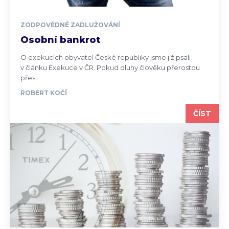
ZODPOVĚDNÉ ZADLUŽOVÁNÍ
Osobní bankrot
O exekucích obyvatel České republiky jsme již psali
v článku Exekuce v ČR. Pokud dluhy člověku přerostou
přes...
ROBERT KOČÍ
ČÍST