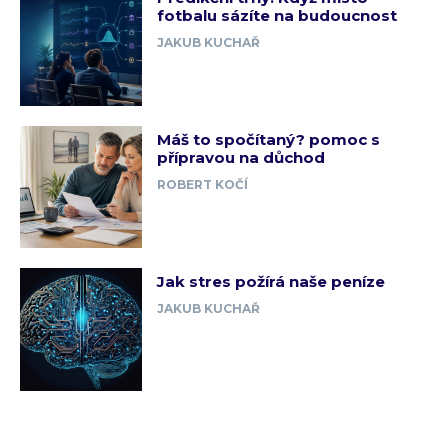
fotbalu sázíte na budoucnost
JAKUB KUCHAŘ
Máš to spočítaný? pomoc s
přípravou na důchod
ROBERT KOČÍ
Jak stres požírá naše peníze
JAKUB KUCHAŘ