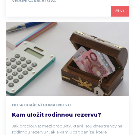
VERONIKA KALÁTOVÁ
ČÍST
HOSPODAŘENÍ DOMÁCNOSTI
Kam uložit rodinnou rezervu?
Jak proplouvat mezi produkty, které jsou dnes trendy na
rodinnou rezervu? Jak a kam uložit peníze, které