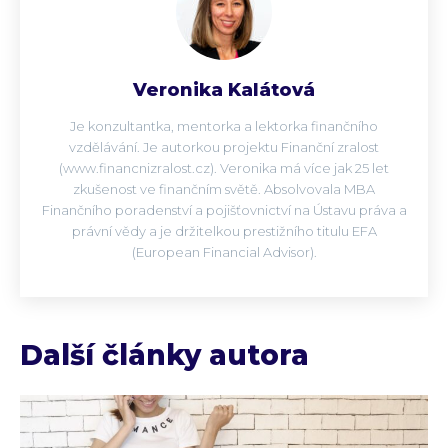
Veronika Kalátová
Je konzultantka, mentorka a lektorka finančního
vzdělávání. Je autorkou projektu Finanční zralost
(www.financnizralost.cz). Veronika má více jak 25 let
zkušenost ve finančním světě. Absolvovala MBA
Finančního poradenství a pojišťovnictví na Ústavu práva a
právní vědy a je držitelkou prestižního titulu EFA
(European Financial Advisor).
Další články autora