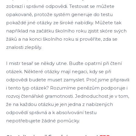
zobrazí i správné odpovědi. Testovat se můžete
opakovaně, protože systém generuje do testu
pokaždé jiné otázky ze široké nabídky. Můžete tak
například na začátku školního roku zjistit skóre svých
žáků a na konci školního roku si prověříte, zda se
znalosti zlepšily.
I mistr tesař se někdy utne. Buďte opatrní při čtení
otázek. Některé otázky mají negaci, kdy se při
odpovědi budete muset zamyslet. Proč jsme připravili
i tento typ otázek? Rozumíme penězům podporuje i
rozvoj čtenářské gramotnosti. Jednoduchost je v tom,
že na každou otázku je jen jedna z nabízených
odpovědí správná a k absolvování testu
nepotřebujete žádné pomůcky.