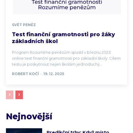
SVĚT PENĚZ
Test finanční gramotnosti pro žáky
základních škol
Program Rozumíme penězům spustil v březnu 2023
online test finanční gramotnosti pro základní školy. Cílem
testu je poskytnout nejen školám jednoduchý...
ROBERT KOČÍ
-
19. 12. 2025
Nejnovější
Predikční trhy: Když místo