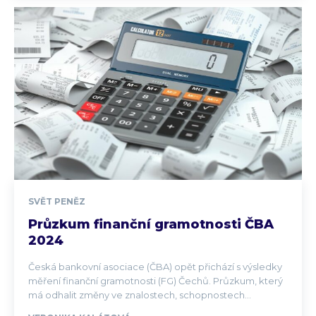
SVĚT PENĚZ
Průzkum finanční gramotnosti ČBA
2024
Česká bankovní asociace (ČBA) opět přichází s výsledky
měření finanční gramotnosti (FG) Čechů. Průzkum, který
má odhalit změny ve znalostech, schopnostech...