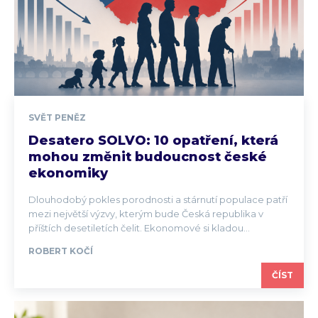
SVĚT PENĚZ
Desatero SOLVO: 10 opatření, která
mohou změnit budoucnost české
ekonomiky
Dlouhodobý pokles porodnosti a stárnutí populace patří
mezi největší výzvy, kterým bude Česká republika v
příštích desetiletích čelit. Ekonomové si kladou...
ROBERT KOČÍ
ČÍST