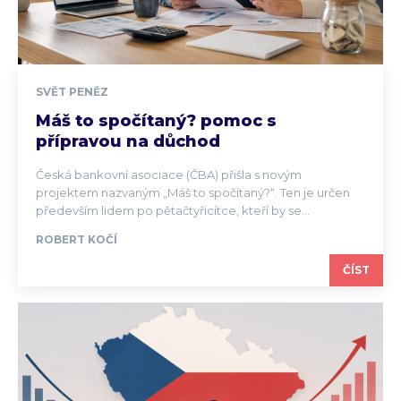
SVĚT PENĚZ
Máš to spočítaný? pomoc s
přípravou na důchod
Česká bankovní asociace (ČBA) přišla s novým
projektem nazvaným „Máš to spočítaný?“. Ten je určen
především lidem po pětačtyřicítce, kteří by se...
ROBERT KOČÍ
ČÍST