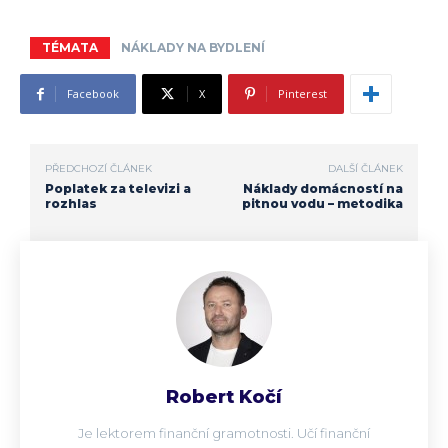
TÉMATA
NÁKLADY NA BYDLENÍ
Facebook
X
Pinterest
PŘEDCHOZÍ ČLÁNEK
DALŠÍ ČLÁNEK
Poplatek za televizi a
Náklady domácností na
rozhlas
pitnou vodu – metodika
Robert Kočí
Je lektorem finanční gramotnosti. Učí finanční