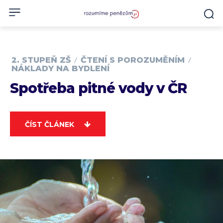
2. STUPEŇ ZŠ
ČTENÍ S POROZUMĚNÍM
NÁKLADY NA BYDLENÍ
Spotřeba pitné vody v ČR
ČÍST ČLÁNEK