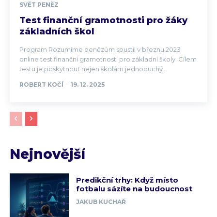
SVĚT PENĚZ
Test finanční gramotnosti pro žáky
základních škol
Program Rozumíme penězům spustil v březnu 2023
online test finanční gramotnosti pro základní školy. Cílem
testu je poskytnout nejen školám jednoduchý...
ROBERT KOČÍ
-
19. 12. 2025
Nejnovější
Predikční trhy: Když místo
fotbalu sázíte na budoucnost
JAKUB KUCHAŘ