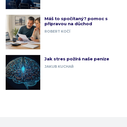
Máš to spočítaný? pomoc s
přípravou na důchod
ROBERT KOČÍ
Jak stres požírá naše peníze
JAKUB KUCHAŘ