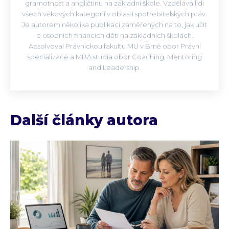
gramotnost a angličtinu na základní škole. Vzdělává lidi
všech věkových kategorií v oblasti spotřebitelských práv.
Je autorem několika publikací zaměřených na to, jak učit
o osobních financích děti na základních školách.
Absolvoval Právnickou fakultu MU v Brně obor Právní
specializace a MBA studia obor Coaching, Mentoring
and Leadership.
Další články autora