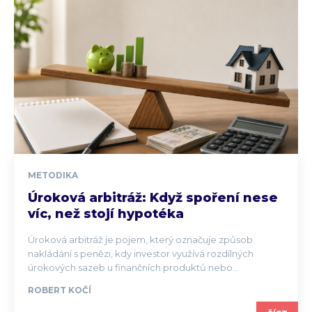
METODIKA
Úroková arbitráž: Když spoření nese
víc, než stojí hypotéka
Úroková arbitráž je pojem, který označuje způsob
nakládání s penězi, kdy investor využívá rozdílných
úrokových sazeb u finančních produktů nebo...
ROBERT KOČÍ