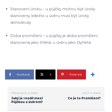
Stanovení úroku – u půjčky mohou být úroky
stanoveny, kdežto u úvěru musí být úroky
dohodnuty.
Doba promlčení – u půjčky je doba promlčení
stanovena jako tříletá, u úvěru jako čtyřletá.
Facebook
X
Pinterest
PŘEDCHOZÍ ČLÁNEK
DALŠÍ ČLÁNEK
Jaký je rozdíl mezi
Co je to Promlčení?
Půjčkou a úvěrem?