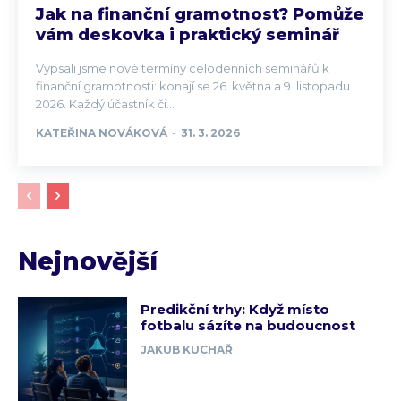
Jak na finanční gramotnost? Pomůže
vám deskovka i praktický seminář
Vypsali jsme nové termíny celodenních seminářů k
finanční gramotnosti: konají se 26. května a 9. listopadu
2026. Každý účastník či...
KATEŘINA NOVÁKOVÁ
-
31. 3. 2026
Nejnovější
Predikční trhy: Když místo
fotbalu sázíte na budoucnost
JAKUB KUCHAŘ