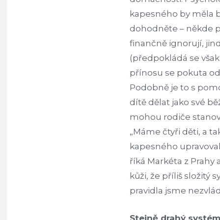
kapesného by měla b
dohodněte – někde p
finančně ignorují, jin
(předpokládá se však,
přínosu se pokuta od
Podobně je to s pomo
dítě dělat jako své b
mohou rodiče stanovi
„Máme čtyři děti, a 
kapesného upravovali
říká Markéta z Prahy 
kůži, že příliš složit
pravidla jsme nezvlád
Stejně drahý systém,