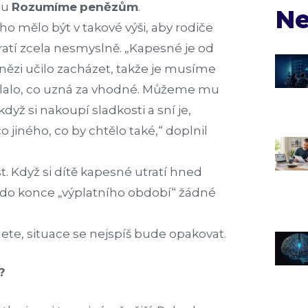
ktu
Rozumíme
penězům
.
Ne
o mělo být v takové výši, aby rodiče
utratí zcela nesmyslně. „Kapesné je od
enězi učilo zacházet, takže je musíme
ělalo, co uzná za vhodné. Můžeme mu
dyž si nakoupí sladkosti a sní je,
 jiného, co by chtělo také,“ doplnil
t. Když si dítě kapesné utratí hned
 do konce „výplatního období“ žádné
te, situace se nejspíš bude opakovat.
?