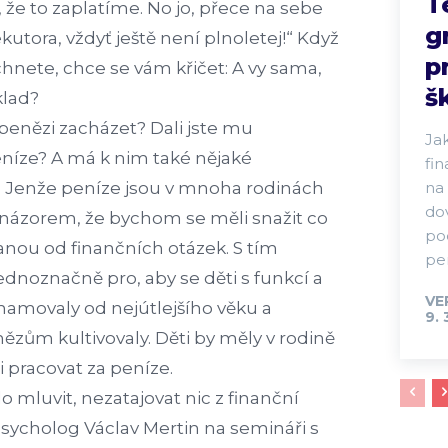
T
í, že to zaplatíme. No jo, přece na sebe
g
utora, vždyť ještě není plnoletej!“ Když
p
hnete, chce se vám křičet: A vy sama,
š
klad?
s penězi zacházet? Dali jste mu
Ja
eníze? A má k nim také nějaké
fi
? Jenže peníze jsou v mnoha rodinách
na 
do
 názorem, že bychom se měli snažit co
po
ranou od finančních otázek. S tím
pen
dnoznačně pro, aby se děti s funkcí a
VE
amovaly od nejútlejšího věku a
9. 
ězům kultivovaly. Děti by měly v rodině
i pracovat za peníze.
 mluvit, nezatajovat nic z finanční
 psycholog Václav Mertin na semináři s