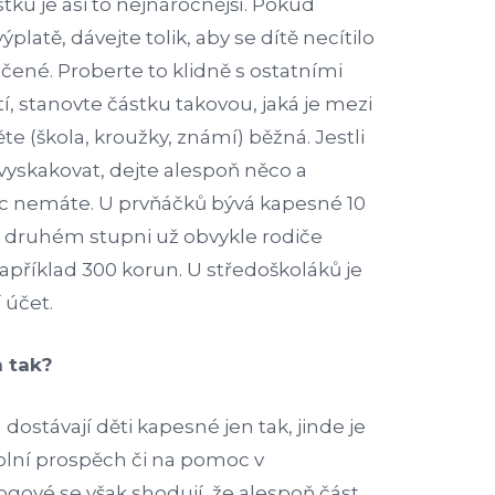
tku je asi to nejnáročnější. Pokud
ýplatě, dávejte tolik, aby se dítě necítilo
čené. Proberte to klidně s ostatními
tí, stanovte částku takovou, jaká je mezi
e (škola, kroužky, známí) běžná. Jestli
yskakovat, dejte alespoň něco a
 víc nemáte. U prvňáčků bývá kapesné 10
a druhém stupni už obvykle rodiče
apříklad 300 korun. U středoškoláků je
 účet.
 tak?
dostávají děti kapesné jen tak, jinde je
kolní prospěch či na pomoc v
gové se však shodují, že alespoň část