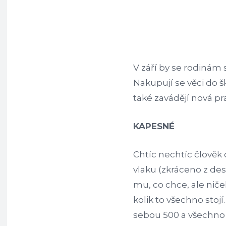
V září by se rodinám
Nakupují se věci do š
také zavádějí nová p
KAPESNÉ
Chtíc nechtíc člověk 
vlaku (zkráceno z d
mu, co chce, ale niče
kolik to všechno stojí
sebou 500 a všechno u