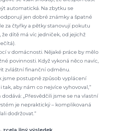
ýt automatická. Na zbytku se
odporují jen dobré známky a špatné
de za čtyřky a pětky stanovují pokutu
 že dítě má víc jedniček, od jejichž
ečítá).
cí v domácnosti. Nějaké práce by mělo
ěžné povinnosti. Když vykoná něco navíc,
t zvláštní finanční odměnu.
tak jsme postupně způsob vyplácení
 tak, aby nám co nejvíce vyhovoval,“
a dodává: „Přesvědčili jsme se na vlastní
ý systém je nepraktický – komplikovaná
ali dodržovat.“
 zcela jiný výsledek