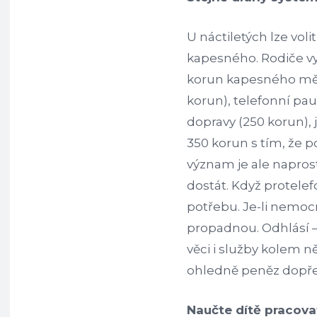
U náctiletých lze voli
kapesného. Rodiče vyj
korun kapesného měsí
korun), telefonní pa
dopravy (250 korun), 
350 korun s tím, že p
význam je ale naprost
dostát. Když protele
potřebu. Je-li nemoc
propadnou. Odhlásí – 
věci i služby kolem n
ohledně peněz dopřed
Naučte dítě pracova