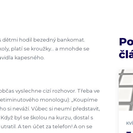
P
 s dětmi hodil bezedný bankomat.
koly, platí se kroužky… a mnohde se
čl
ravidla kapesného.
občas vyslechne cizí rozhovor. Třeba ve
esetiminutového monologu): „Koupíme
ho si neváží. Vůbec si neumí představit,
. Když byl se školou na kurzu, dostal s
KV
tratil. A ten účet za telefon! A on se