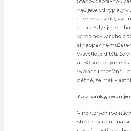
Stanovit správnou čás
nežijete od výplaty k v
mezi vrstevníky vylou
rodiči. Když jste boha
kamarády vašeho dítět
si naopak nemůžete v
vysvětlete dítěti, že
až 30 korun týdně. N
vyplácejí měsíčně – n
běžné, že mají vlastní
Za známky, nebo jen
V některých rodinách 
striktně vázáno na š
domácnosti. Psycholo