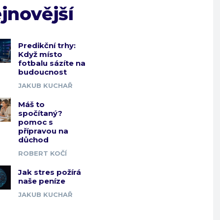
jnovější
Predikční trhy:
Když místo
fotbalu sázíte na
budoucnost
JAKUB KUCHAŘ
Máš to
spočítaný?
pomoc s
přípravou na
důchod
ROBERT KOČÍ
Jak stres požírá
naše peníze
JAKUB KUCHAŘ