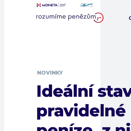
NOVINKY
Ideální stav
pravidelné
peníze, z n