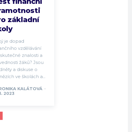
est finanční
ramotnosti
ro základní
koly
ký je dopad
nančního vzdělávání
skutečné znalosti a
vednosti žáků? Jsou
dněty a diskuse o
ězích ve školách a...
RONIKA KALÁTOVÁ
-
3. 2023