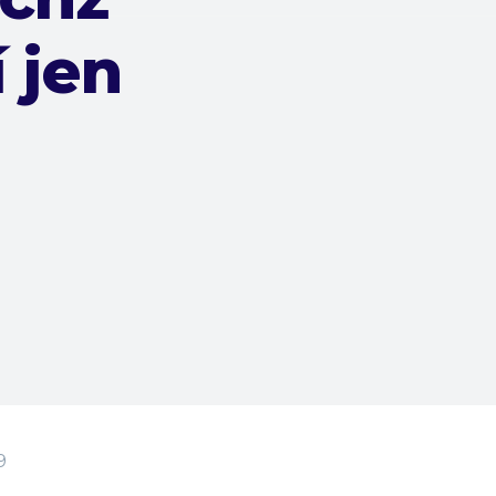
í jen
9