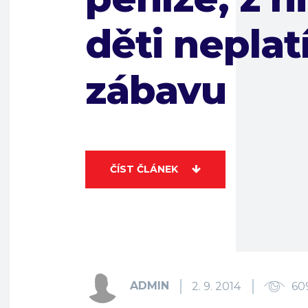
děti neplat
zábavu
ČÍST ČLÁNEK
ADMIN
2. 9. 2014
60