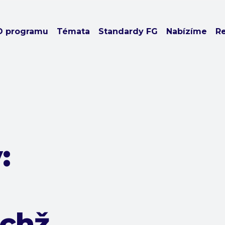
O programu
Témata
Standardy FG
Nabízíme
R
:
ichž