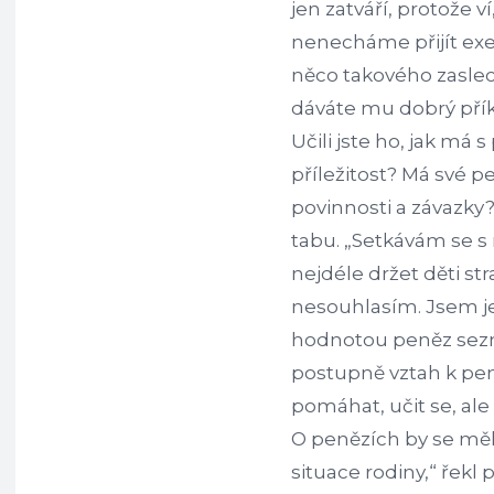
jen zatváří, protože v
nenecháme přijít exek
něco takového zaslec
dáváte mu dobrý pří
Učili jste ho, jak má 
příležitost? Má své p
povinnosti a závazky
tabu. „Setkávám se s
nejdéle držet děti st
nesouhlasím. Jsem je
hodnotou peněz sezn
postupně vztah k pen
pomáhat, učit se, ale 
O penězích by se mělo
situace rodiny,“ řekl