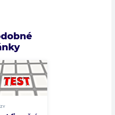
odobné
ánky
ÍZY