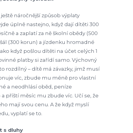
t ještě náročnější způsob výplaty
de úplně nastejno, když dají dítěti 300
čně a zaplatí za ně školní obědy (500
ušál (300 korun) a jízdenku hromadné
jako když pošlou dítěti na účet celých 1
ovinné platby si zařídí samo. Výchovný
o rozdílný – dítě má závazky, jimž musí
fonuje víc, zbude mu méně pro vlastní
né a neodhlásí oběd, peníze
a příští měsíc mu zbude víc. Učí se, že
ěho mají svou cenu. A že když myslí
u, vyplatí se to.
t s dluhy