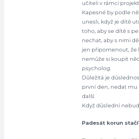
učiteli v rámci proje
Kapesné by podle něh
unesli, když je dítě 
toho, aby se dítě s p
nechat, aby s nimi d
jen připomenout, že k
nemůže si koupit něco
psycholog.
Důležitá je důslednos
první den, nedat mu
další.
Když důslední nebude
Padesát korun stačí