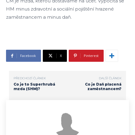
ČM je mzda, kterou dostáváme na účet. Vypočítá se
HM minus zdravotní a sociální pojištění hrazené
zaměstnancem a minus daň.
Facebook
X
Pinterest
PŘEDCHOZÍ ČLÁNEK
DALŠÍ ČLÁNEK
Co je to Superhrubá
Co je Daň placená
mzda (SHM)?
zaměstnancem?