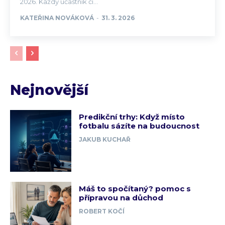
2026. Každý účastník či...
KATEŘINA NOVÁKOVÁ
-
31. 3. 2026
Nejnovější
Predikční trhy: Když místo
fotbalu sázíte na budoucnost
JAKUB KUCHAŘ
Máš to spočítaný? pomoc s
přípravou na důchod
ROBERT KOČÍ