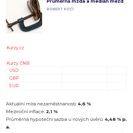
Průměrná mzda a medián mezd
ROBERT KOČÍ
Kurzy.cz
Kurzy ČNB
USD
GBP
EUR
Aktuální míra nezaměstnanosti:
4,6 %
Meziroční inflace:
2,1 %
Průměrná hypoteční sazba u nových úvěrů:
4,48
% p.
a.