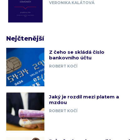
VERONIKA KALÁTOVÁ
Nejčtenější
Z čeho se skládá číslo
bankovního účtu
ROBERT KOČÍ
Jaký je rozdíl mezi platem a
mzdou
ROBERT KOČÍ