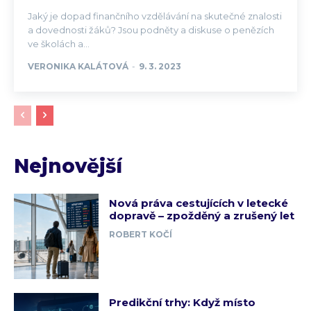
Jaký je dopad finančního vzdělávání na skutečné znalosti
a dovednosti žáků? Jsou podněty a diskuse o penězích
ve školách a...
VERONIKA KALÁTOVÁ
-
9. 3. 2023
Nejnovější
Nová práva cestujících v letecké
dopravě – zpožděný a zrušený let
ROBERT KOČÍ
Predikční trhy: Když místo