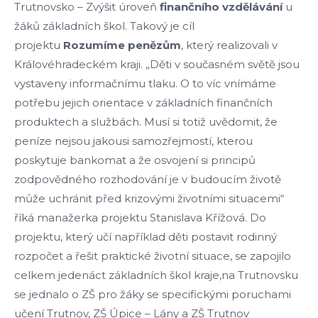
Trutnovsko – Zvýšit úroveň
finančního
vzdělávání
u
žáků základních škol.
Takový je cíl
projektu
Rozumíme
penězům
, který realizovali v
Královéhradeckém kraji. „Děti v současném světě jsou
vystaveny informačnímu tlaku. O to víc vnímáme
potřebu jejich orientace v základních finančních
produktech a službách. Musí si totiž uvědomit, že
peníze nejsou jakousi samozřejmostí, kterou
poskytuje bankomat a že osvojení si principů
zodpovědného rozhodování je v budoucím životě
může uchránit před krizovými životními situacemi“
říká manažerka projektu Stanislava Křížová. Do
projektu, který učí například děti postavit rodinný
rozpočet a řešit praktické životní situace, se zapojilo
celkem jedenáct základních škol kraje,na Trutnovsku
se jednalo o ZŠ pro žáky se specifickými poruchami
učení Trutnov, ZŠ Úpice – Lány a ZŠ Trutnov