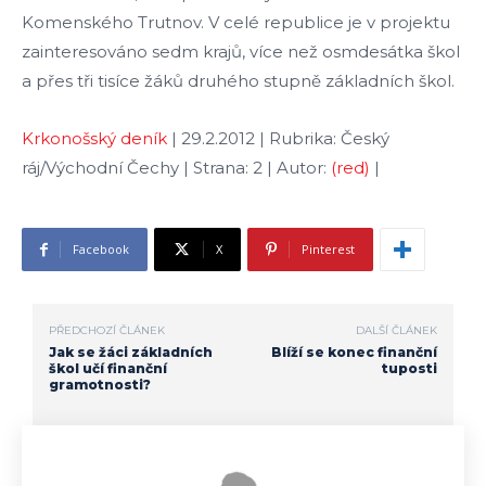
Komenského Trutnov. V celé republice je v projektu
zainteresováno sedm krajů, více než osmdesátka škol
a přes tři tisíce žáků druhého stupně základních škol.
Krkonošský deník
| 29.2.2012 | Rubrika: Český
ráj/Východní Čechy | Strana: 2 | Autor:
(red)
|
Facebook
X
Pinterest
PŘEDCHOZÍ ČLÁNEK
DALŠÍ ČLÁNEK
Jak se žáci základních
Blíží se konec finanční
škol učí finanční
tuposti
gramotnosti?