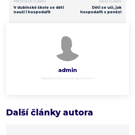
PŘEDCHOZÍ ČLÁNEK
DALŠÍ ČLÁNEK
V dubinské škole se děti
Děti se učí, jak
naučí i hospodařit
hospodařit s penězi
admin
http://www.rozumime-penezum.cz
Další články autora