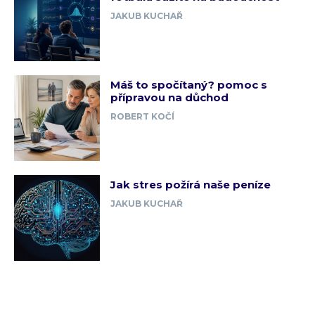
JAKUB KUCHAŘ
Máš to spočítaný? pomoc s
přípravou na důchod
ROBERT KOČÍ
Jak stres požírá naše peníze
JAKUB KUCHAŘ