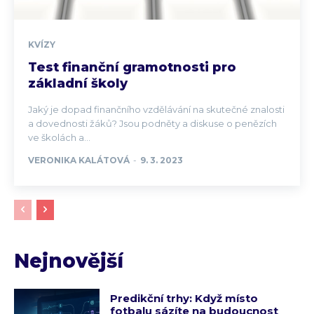
KVÍZY
Test finanční gramotnosti pro
základní školy
Jaký je dopad finančního vzdělávání na skutečné znalosti
a dovednosti žáků? Jsou podněty a diskuse o penězích
ve školách a...
VERONIKA KALÁTOVÁ
-
9. 3. 2023
Nejnovější
Predikční trhy: Když místo
fotbalu sázíte na budoucnost