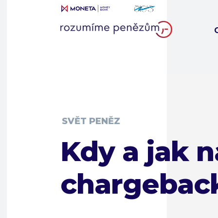
SVĚT PENĚZ
Kdy a jak n
chargebac