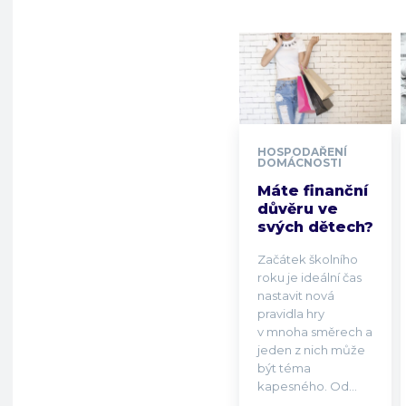
HOSPODAŘENÍ
DOMÁCNOSTI
Máte finanční
důvěru ve
svých dětech?
Začátek školního
roku je ideální čas
nastavit nová
pravidla hry
v mnoha směrech a
jeden z nich může
být téma
kapesného. Od...