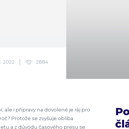
2. 2022
2884
P
 ale i přípravy na dovolené je ráj pro
oč? Protože se zvyšuje obliba
čl
netu a z důvodu časového presu se