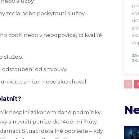
 nebo služby.
pr
cen
by zcela nebo poskytnutí služby
úr
jes
o zboží nebo v neodpovídající kvalitě
sk
Za
JA
 služeb.
24.
 odstoupení od smlouvy.
ikuje, zmizel nebo zkrachoval.
latnit?
Ne
odník nesplní zákonem dané podmínky
y a nevrátí peníze do 14denní lhůty,
amaci. Situaci detailně popíšete – kdy