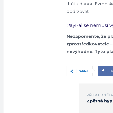
lhůtu danou Evropsko
dodržovat.
PayPal se nemusí vy
Nezapomeňte, že pl
zprostředkovatele –
nevýhodné. Tyto pl
Fa
Sdílet
PŘEDCHOZÍ ČL
Zpětná hyp