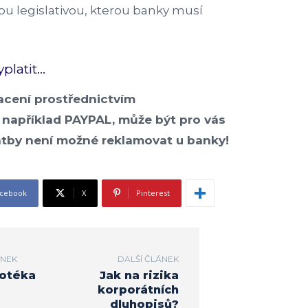
u legislativou, kterou banky musí
platit…
acení prostřednictvím
 například PAYPAL, může být pro vás
atby není možné reklamovat u banky!
cebook
X
Pinterest
ÁNEK
DALŠÍ ČLÁNEK
otéka
Jak na rizika
korporátních
dluhopisů?