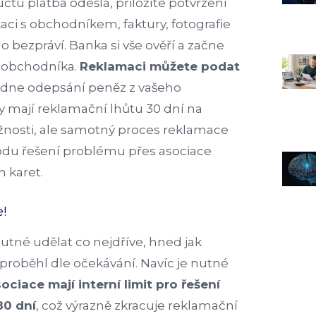
účtu platba odešla, přiložíte potvrzení
ci s obchodníkem, faktury, fotografie
 o bezpráví. Banka si vše ověří a začne
u obchodníka.
Reklamaci můžete podat
dne odepsání peněz z vašeho
y mají reklamační lhůtu 30 dní na
žnosti, ale samotný proces reklamace
odu řešení problému přes asociace
 karet.
e!
utné udělat co nejdříve, hned jak
eproběhl dle očekávání. Navíc je nutné
ociace mají interní limit pro řešení
80 dní
, což výrazně zkracuje reklamační