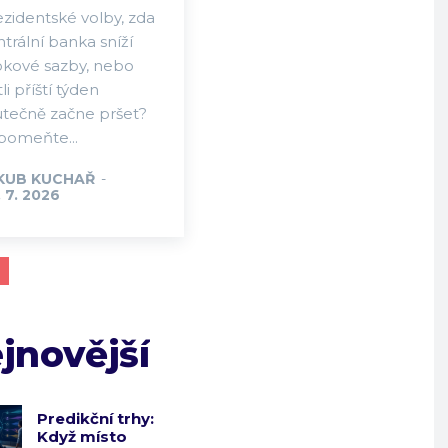
ezidentské volby, zda
trální banka sníží
okové sazby, nebo
tli příští týden
utečně začne pršet?
pomeňte...
KUB KUCHAŘ
-
 7. 2026
jnovější
Predikční trhy:
Když místo