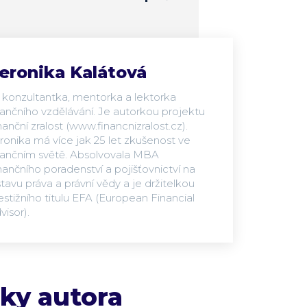
eronika Kalátová
 konzultantka, mentorka a lektorka
nančního vzdělávání. Je autorkou projektu
nanční zralost (www.financnizralost.cz).
ronika má více jak 25 let zkušenost ve
nančním světě. Absolvovala MBA
nančního poradenství a pojišťovnictví na
tavu práva a právní vědy a je držitelkou
estižního titulu EFA (European Financial
visor).
nky autora