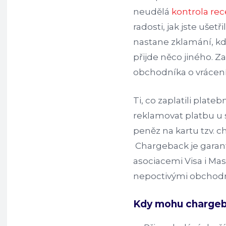
neudělá
kontrola re
radosti, jak jste ušetř
nastane zklamání, k
přijde něco jiného. 
obchodníka o vrácení
Ti, co zaplatili plat
reklamovat platbu u 
peněz na kartu tzv. 
Chargeback je garan
asociacemi Visa i Mas
nepoctivými obchodn
Kdy mohu chargeb