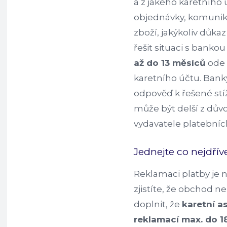
a z jakého karetního 
objednávky, komunika
zboží, jakýkoliv důkaz
řešit situaci s banko
až do 13 měsíců
ode 
karetního účtu. Bank
odpověď k řešené stí
může být delší z dův
vydavatele platebních
Jednejte co nejdřív
Reklamaci platby je n
zjistíte, že obchod n
doplnit, že
karetní as
reklamací max. do 1