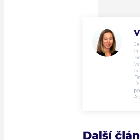
V
Je
fi
Fi
Ve
fi
Fi
Ús
pr
Ad
Další člá