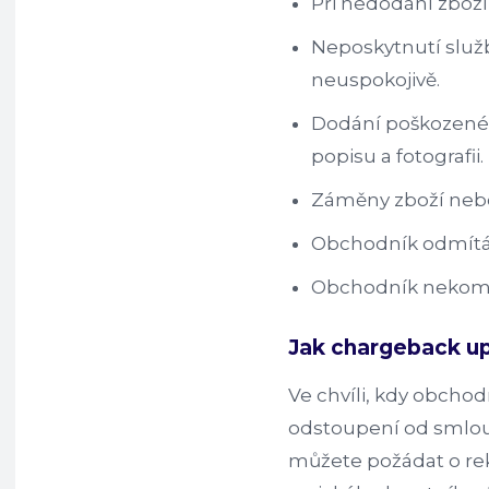
Při nedodání zboží
Neposkytnutí služ
neuspokojivě.
Dodání poškozenéh
popisu a fotografii.
Záměny zboží nebo
Obchodník odmítá
Obchodník nekomun
Jak chargeback up
Ve chvíli, kdy obch
odstoupení od smlouv
můžete požádat o rekl