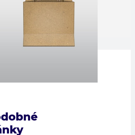
odobné
ánky