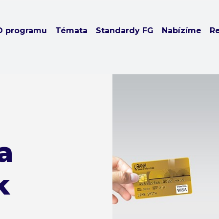
O programu
Témata
Standardy FG
Nabízíme
R
a
k