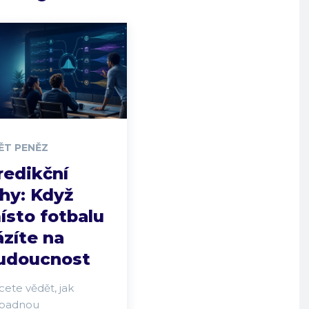
ĚT PENĚZ
redikční
rhy: Když
ísto fotbalu
ázíte na
udoucnost
ete vědět, jak
padnou