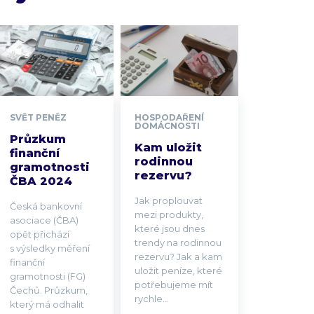
SVĚT PENĚZ
HOSPODAŘENÍ
DOMÁCNOSTI
Průzkum
Kam uložit
finanční
rodinnou
gramotnosti
rezervu?
ČBA 2024
Jak proplouvat
Česká bankovní
mezi produkty,
asociace (ČBA)
které jsou dnes
opět přichází
trendy na rodinnou
s výsledky měření
rezervu? Jak a kam
finanční
uložit peníze, které
gramotnosti (FG)
potřebujeme mít
Čechů. Průzkum,
rychle...
který má odhalit