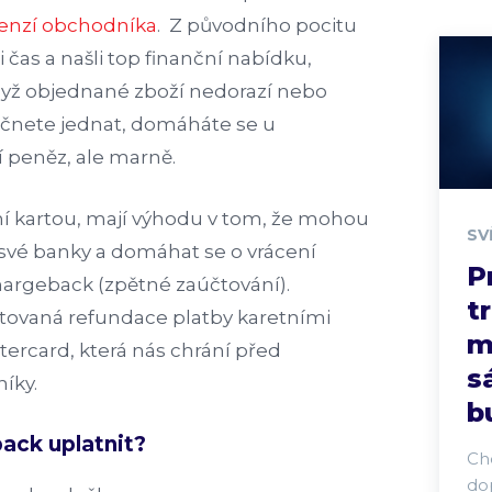
cenzí obchodníka
. Z původního pocitu
ili čas a našli top finanční nabídku,
dyž objednané zboží nedorazí nebo
Začnete jednat, domáháte se u
 peněz, ale marně.
ební kartou, mají výhodu v tom, že mohou
SV
své banky a domáhat se o vrácení
P
chargeback (zpětné zaúčtování).
t
tovaná refundace platby karetními
m
tercard, která nás chrání před
s
íky.
b
ack uplatnit?
Chc
do