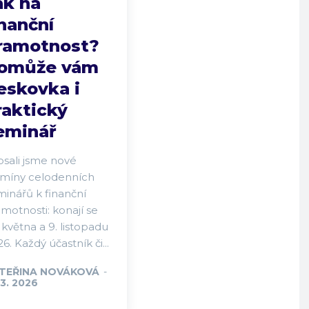
ak na
inanční
ramotnost?
omůže vám
eskovka i
raktický
eminář
psali jsme nové
rmíny celodenních
minářů k finanční
motnosti: konají se
 května a 9. listopadu
6. Každý účastník či...
TEŘINA NOVÁKOVÁ
-
 3. 2026