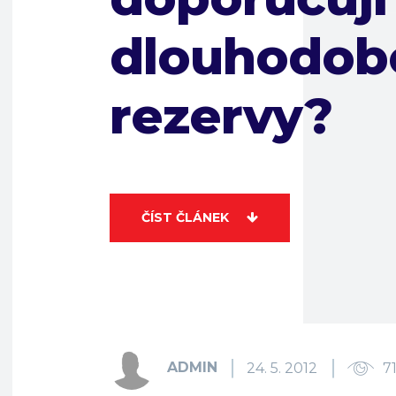
dlouhodob
rezervy?
ČÍST ČLÁNEK
ADMIN
24. 5. 2012
7