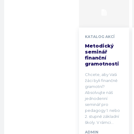
KATALOG AKCÍ
Metodický
seminář
finanční
gramotnosti
Chcete, aby Vaši
žáci byli finančně
gramotní?
Absolvujte náš
jednodenní
seminář pro
pedagogy 1. nebo
2. stupně základní
školy. V rámci...
ADMIN