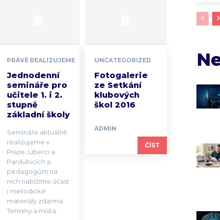
Ne
PRÁVĚ REALIZUJEME
UNCATEGORIZED
Jednodenní
Fotogalerie
semináře pro
ze Setkání
učitele 1. i 2.
klubových
stupně
škol 2016
základní školy
ADMIN
Semináře aktuálně
realizujeme v
ČÍST
Praze, Liberci a
Pardubicích a
pedagogům na
nich nabízíme účast
i metodické
materiály zdarma.
Termíny a místa...