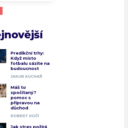
jnovější
Predikční trhy:
Když místo
fotbalu sázíte na
budoucnost
JAKUB KUCHAŘ
Máš to
spočítaný?
pomoc s
přípravou na
důchod
ROBERT KOČÍ
Jak stres požírá