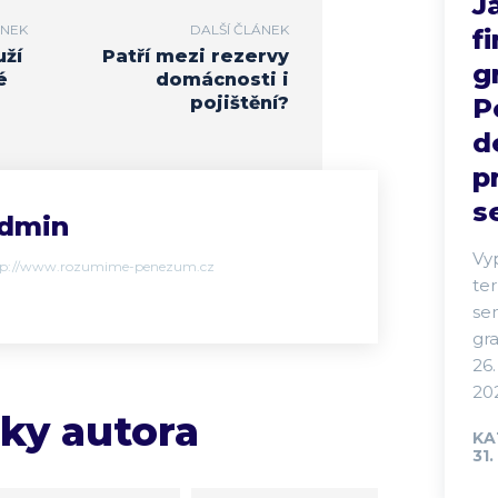
J
ÁNEK
DALŠÍ ČLÁNEK
f
uží
Patří mezi rezervy
g
é
domácnosti i
pojištění?
P
d
p
s
dmin
Vy
tp://www.rozumime-penezum.cz
te
se
gra
26.
202
nky autora
KA
31.