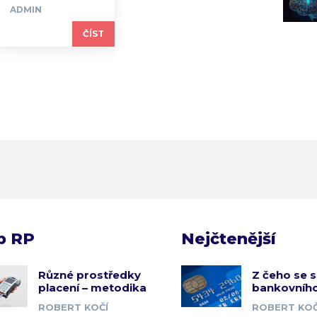
ADMIN
ČÍST
b RP
Nejčtenější
Různé prostředky
Z čeho se s
placení – metodika
bankovního
ROBERT KOČÍ
ROBERT KOČ