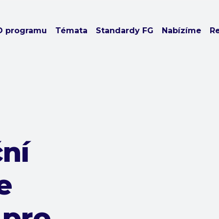
O programu
Témata
Standardy FG
Nabízíme
R
ční
e
 pro