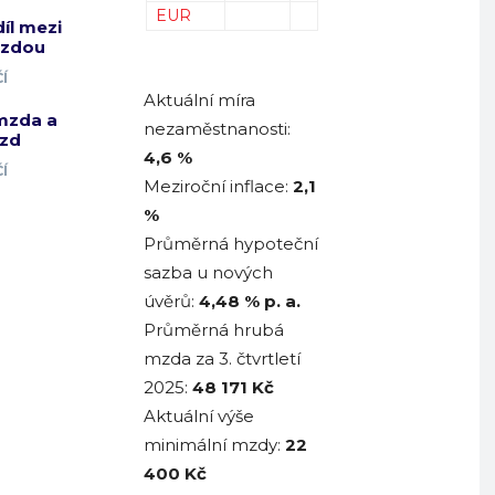
EUR
díl mezi
mzdou
Í
Aktuální míra
mzda a
nezaměstnanosti:
zd
4,6 %
Í
Meziroční inflace:
2,1
%
Průměrná hypoteční
sazba u nových
úvěrů:
4,48
% p. a.
Průměrná hrubá
mzda za 3. čtvrtletí
2025:
48 171
Kč
Aktuální výše
minimální mzdy:
22
400 Kč