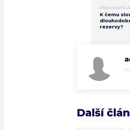
PŘEDCHOZÍ ČL
K čemu slo
dlouhodob
rezervy?
a
ht
Další člá