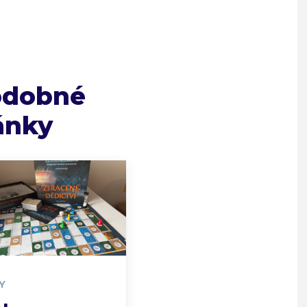
odobné
ánky
Y