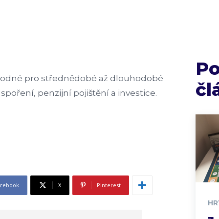
P
hodné pro střednědobé až dlouhodobé
čl
spoření, penzijní pojištění a investice.
cebook
X
Pinterest
HR