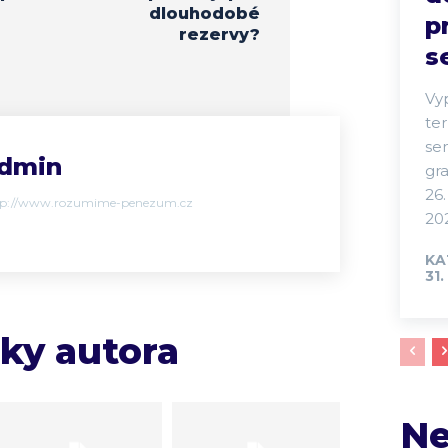
dlouhodobé
p
rezervy?
s
Vy
te
se
dmin
gra
26.
tp://www.rozumime-penezum.cz
202
KA
31.
nky autora
Ne