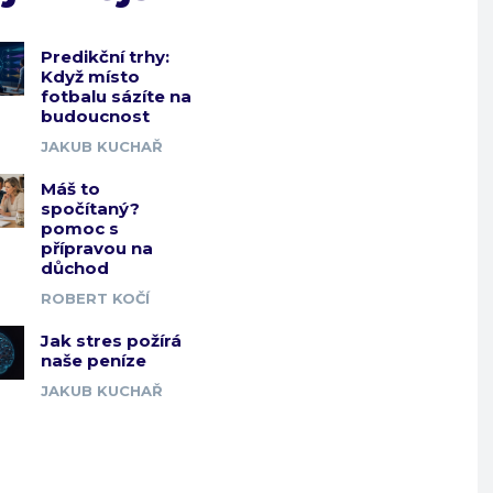
Predikční trhy:
Když místo
fotbalu sázíte na
budoucnost
JAKUB KUCHAŘ
Máš to
spočítaný?
pomoc s
přípravou na
důchod
ROBERT KOČÍ
Jak stres požírá
naše peníze
JAKUB KUCHAŘ