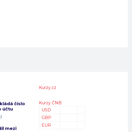
Kurzy.cz
Kurzy ČNB
kládá číslo
 účtu
USD
Í
GBP
EUR
díl mezi