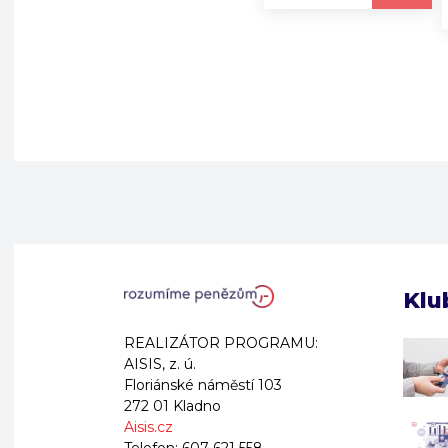
Klu
REALIZÁTOR PROGRAMU:
AISIS, z. ú.
Floriánské náměstí 103
272 01 Kladno
Aisis.cz
Telefon:
607 621 558