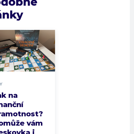
odobné
ánky
Y
ak na
inanční
ramotnost?
omůže vám
eskovka i