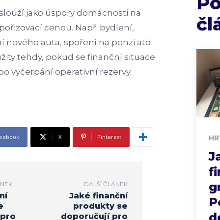
P
slouží jako úspory domácnosti na
čl
 pořizovací cenou. Např. bydlení,
í nového auta, spoření na penzi atd.
žity tehdy, pokud se finanční situace
 po vyčerpání operativní rezervy.
cebook
X
Pinterest
HR
J
f
g
ÁNEK
DALŠÍ ČLÁNEK
ní
Jaké finanční
P
e
produkty se
d
 pro
doporučují pro