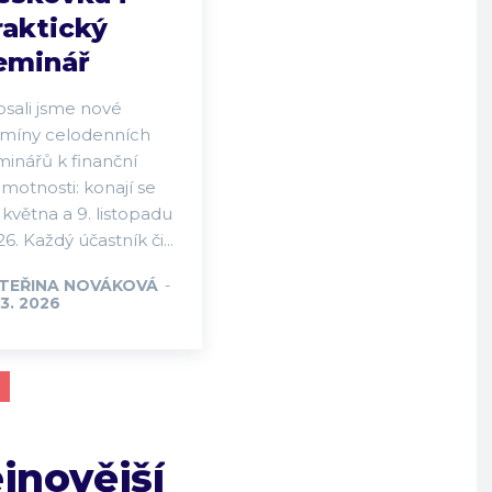
raktický
eminář
psali jsme nové
rmíny celodenních
minářů k finanční
motnosti: konají se
 května a 9. listopadu
6. Každý účastník či...
TEŘINA NOVÁKOVÁ
-
 3. 2026
jnovější