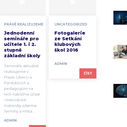
PRÁVĚ REALIZUJEME
UNCATEGORIZED
Jednodenní
Fotogalerie
semináře pro
ze Setkání
učitele 1. i 2.
klubových
stupně
škol 2016
základní školy
ADMIN
Semináře aktuálně
realizujeme v
ČÍST
Praze, Liberci a
Pardubicích a
pedagogům na
nich nabízíme účast
i metodické
materiály zdarma.
Termíny a místa...
ADMIN