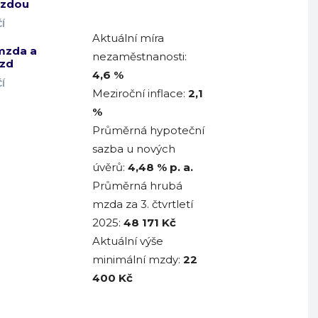
mzdou
Í
Aktuální míra
mzda a
nezaměstnanosti:
zd
4,6 %
Í
Meziroční inflace:
2,1
%
Průměrná hypoteční
sazba u nových
úvěrů:
4,48
% p. a.
Průměrná hrubá
mzda za 3. čtvrtletí
2025:
48 171
Kč
Aktuální výše
minimální mzdy:
22
400 Kč