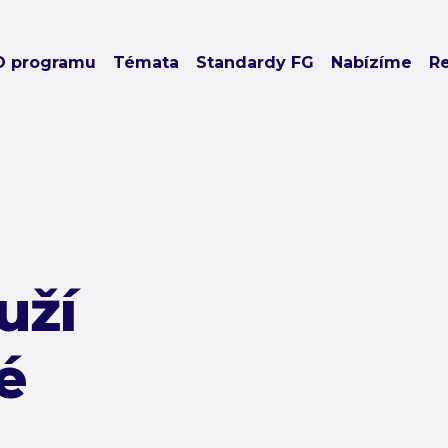
O programu
Témata
Standardy FG
Nabízíme
R
uží
é