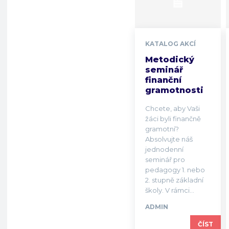
KATALOG AKCÍ
Metodický
seminář
finanční
gramotnosti
Chcete, aby Vaši
žáci byli finančně
gramotní?
Absolvujte náš
jednodenní
seminář pro
pedagogy 1. nebo
2. stupně základní
školy. V rámci...
ADMIN
ČÍST