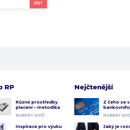
ČÍST
b RP
Nejčtenější
Různé prostředky
Z čeho se s
placení – metodika
bankovního
ROBERT KOČÍ
ROBERT KOČ
Inspirace pro výuku
Jaký je roz