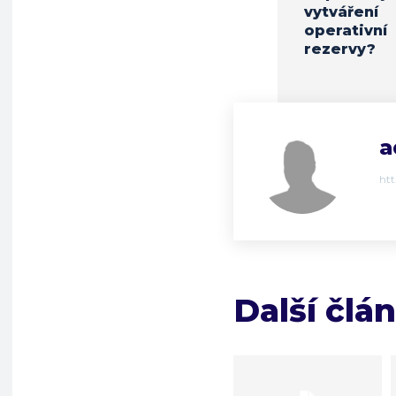
vytváření
operativní
rezervy?
a
ht
Další člá