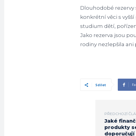
Dlouhodobé rezervy 
konkrétní věci s vyšší
studium dětí, pořízen
Jako rezerva jsou pou
rodiny nezlepšila ani
Fa
Sdílet
PŘEDCHOZÍ ČL
Jaké finanč
produkty s
doporučují