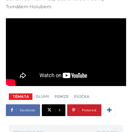
Tomášem Holubem.
TÉMATA
DLUHY
PENÍZE
PŮJČKA
Facebook
X
Pinterest