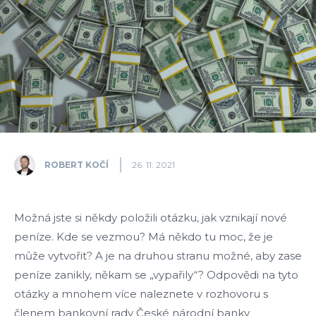
ROBERT KOČÍ
26. 11. 2021
Možná jste si někdy položili otázku, jak vznikají nové
peníze. Kde se vezmou? Má někdo tu moc, že je
může vytvořit? A je na druhou stranu možné, aby zase
peníze zanikly, někam se „vypařily“? Odpovědi na tyto
otázky a mnohem více naleznete v rozhovoru s
členem bankovní rady České národní banky