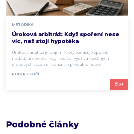
METODIKA
Úroková arbitráž: Když spoření nese
víc, než stojí hypotéka
Úroková arbitráž je pojem, který označuje způsob
nakládání s penězi, kdy investor využívá rozdílných
úrokových sazeb u finančních produktů nebo...
ROBERT KOČÍ
ČÍST
Podobné články