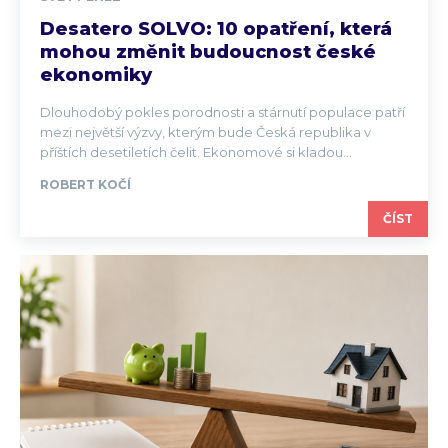
Desatero SOLVO: 10 opatření, která
mohou změnit budoucnost české
ekonomiky
Dlouhodobý pokles porodnosti a stárnutí populace patří
mezi největší výzvy, kterým bude Česká republika v
příštích desetiletích čelit. Ekonomové si kladou...
ROBERT KOČÍ
ČÍST