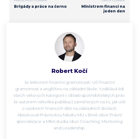
PŘEDCHOZÍ ČLÁNEK
DALŠÍ ČLÁNEK
Brigády a práce na černo
Ministrem financí na
jeden den
Robert Kočí
Je lektorem finanční gramotnosti. Učí finanční
gramotnost a angličtinu na základní škole. Vzdělává lidi
všech věkových kategorií v oblasti spotřebitelských práv.
Je autorem několika publikací zaměřených na to, jak učit
o osobních financích děti na základních školách.
Absolvoval Právnickou fakultu MU v Brně obor Právní
specializace a MBA studia obor Coaching, Mentoring
and Leadership.