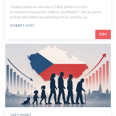
Česká bankovní asociace (ČBA) přišla s novým
projektem nazvaným „Máš to spočítaný?“. Ten je určen
především lidem po pětačtyřicítce, kteří by se...
ROBERT KOČÍ
ČÍST
SVĚT PENĚZ