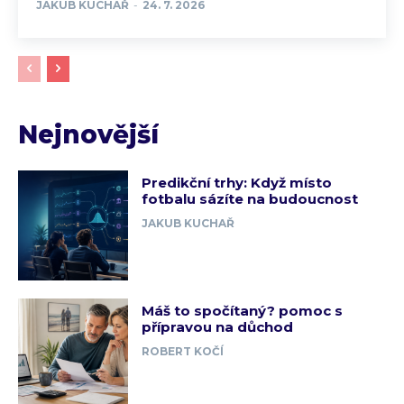
JAKUB KUCHAŘ
-
24. 7. 2026
Nejnovější
Predikční trhy: Když místo
fotbalu sázíte na budoucnost
JAKUB KUCHAŘ
Máš to spočítaný? pomoc s
přípravou na důchod
ROBERT KOČÍ