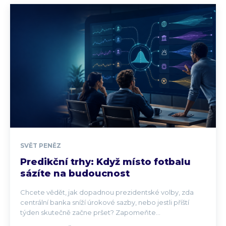
SVĚT PENĚZ
Predikční trhy: Když místo fotbalu
sázíte na budoucnost
Chcete vědět, jak dopadnou prezidentské volby, zda
centrální banka sníží úrokové sazby, nebo jestli příští
týden skutečně začne pršet? Zapomeňte...