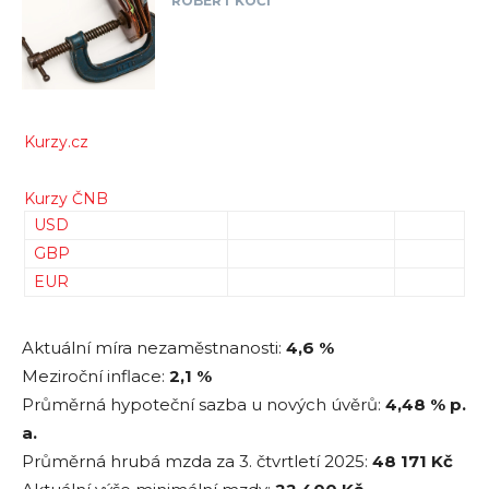
ROBERT KOČÍ
Kurzy.cz
Kurzy ČNB
USD
GBP
EUR
Aktuální míra nezaměstnanosti:
4,6 %
Meziroční inflace:
2,1 %
Průměrná hypoteční sazba u nových úvěrů:
4,48
% p.
a.
Průměrná hrubá mzda za 3. čtvrtletí 2025:
48 171
Kč