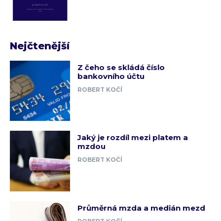
Nejčtenější
Z čeho se skládá číslo
bankovního účtu
ROBERT KOČÍ
Jaký je rozdíl mezi platem a
mzdou
ROBERT KOČÍ
Průměrná mzda a medián mezd