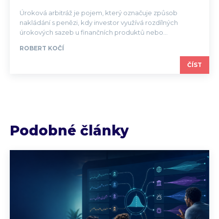
Úroková arbitráž je pojem, který označuje způsob
nakládání s penězi, kdy investor využívá rozdílných
úrokových sazeb u finančních produktů nebo...
ROBERT KOČÍ
ČÍST
Podobné články