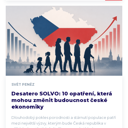
SVĚT PENĚZ
Desatero SOLVO: 10 opatření, která
mohou změnit budoucnost české
ekonomiky
Dlouhodobý pokles porodnosti a stárnutí populace patří
mezi největší výzvy, kterým bude Česká republika v