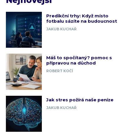
Predikční trhy: Když místo
fotbalu sázíte na budoucnost
JAKUB KUCHAŘ
Máš to spočítaný? pomoc s
přípravou na důchod
ROBERT KOČÍ
Jak stres požírá naše peníze
JAKUB KUCHAŘ