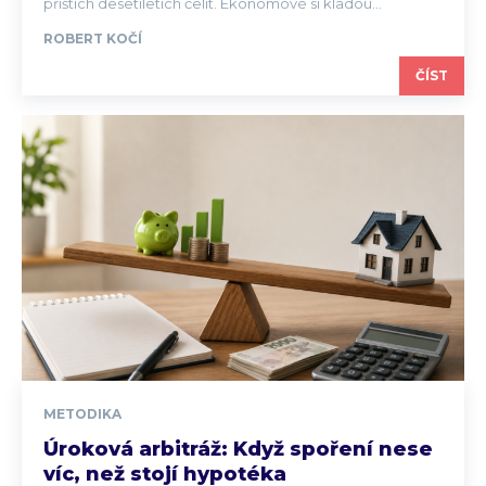
příštích desetiletích čelit. Ekonomové si kladou...
ROBERT KOČÍ
ČÍST
METODIKA
Úroková arbitráž: Když spoření nese
víc, než stojí hypotéka