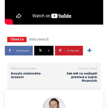
TÉMATA
REKLAMACE
Facebook
X
Pinterest
PŘEDCHOZÍ ČLÁNEK
DALŠÍ ČLÁNEK
Kouzlo složeného
Jak mít co nejlepší
úročení
přehled o svých
financích