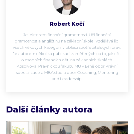
Robert Kočí
Je lektorem finanční gramotnosti. Učí finanční
gramotnost a angličtinu na základní škole. Vzdělává lidi
všech věkových kategorií v oblasti spotřebitelských práv.
Je autorem několika publikací zaměřených na to, jak učit
o osobních financích děti na základních školách.
Absolvoval Právnickou fakultu MU v Brně obor Právní
specializace a MBA studia obor Coaching, Mentoring
and Leadership.
Další články autora