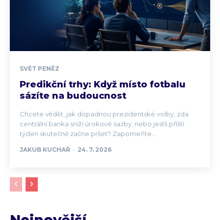
SVĚT PENĚZ
Predikční trhy: Když místo fotbalu
sázíte na budoucnost
Chcete vědět, jak dopadnou prezidentské volby, zda
centrální banka sníží úrokové sazby, nebo jestli příští
týden skutečně začne pršet? Zapomeňte...
JAKUB KUCHAŘ
-
24. 7. 2026
Nejnovější