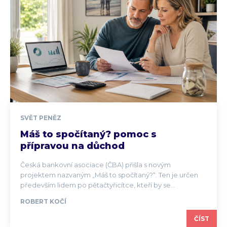
SVĚT PENĚZ
Máš to spočítaný? pomoc s
přípravou na důchod
Česká bankovní asociace (ČBA) přišla s novým
projektem nazvaným „Máš to spočítaný?“. Ten je určen
především lidem po pětačtyřicítce, kteří by se...
ROBERT KOČÍ
ČÍST