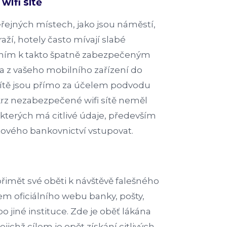
wifi sítě
eřejných místech, jako jsou náměstí,
ží, hotely často mívají slabé
ením k takto špatně zabezpečeným
ta z vašeho mobilního zařízení do
sítě jsou přímo za účelem podvodu
skrz nezabezpečené wifi sítě neměl
e kterých má citlivé údaje, především
tového bankovnictví vstupovat.
řimět své oběti k návštěvě falešného
em oficiálního webu banky, pošty,
 jiné instituce. Zde je oběť lákána
jichž cílem je opět získání citlivých