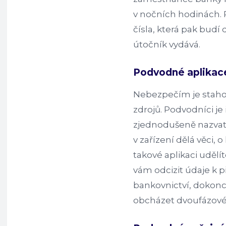
v nočních hodinách. 
čísla, která pak budí 
útočník vydává.
Podvodné aplikac
Nebezpečím je stahov
zdrojů. Podvodníci j
zjednodušeně nazvat
v zařízení dělá věci, 
takové aplikaci uděl
vám odcizit údaje k 
bankovnictví, dokonc
obcházet dvoufázové 