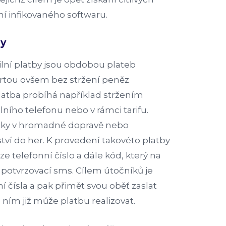
ní infikovaného softwaru.
by
lní platby jsou obdobou plateb
artou ovšem bez stržení peněz
latba probíhá například stržením
lního telefonu nebo v rámci tarifu.
denky v hromadné dopravě nebo
tví do her. K provedení takovéto platby
ze telefonní číslo a dále kód, který na
é potvrzovací sms. Cílem útočníků je
ní čísla a pak přimět svou oběť zaslat
S ním již může platbu realizovat.