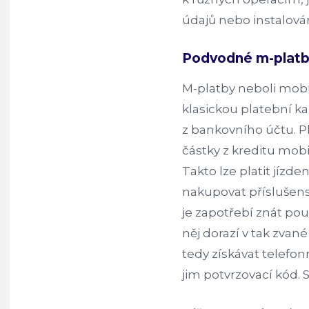
údajů nebo instalová
Podvodné m-plat
M-platby neboli mobi
klasickou platební k
z bankovního účtu. P
částky z kreditu mobi
Takto lze platit jíz
nakupovat příslušens
je zapotřebí znát pou
něj dorazí v tak zvan
tedy získávat telefon
jim potvrzovací kód. 