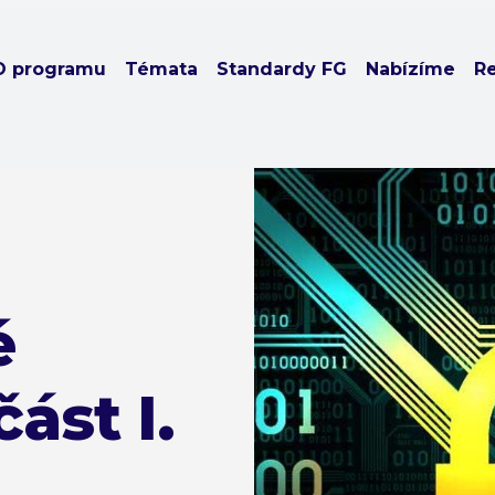
O programu
Témata
Standardy FG
Nabízíme
R
é
ást I.