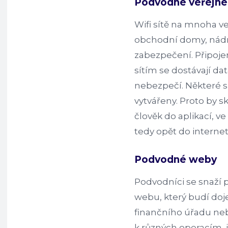
Podvodné veřejné 
Wifi sítě na mnoha v
obchodní domy, nádra
zabezpečení. Připoj
sítím se dostávají da
nebezpečí. Některé 
vytvářeny. Proto by 
člověk do aplikací, v
tedy opět do interne
Podvodné weby
Podvodníci se snaží p
webu, který budí doj
finančního úřadu nebo
k různých operacím, je