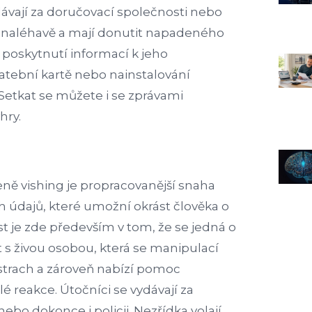
dávají za doručovací společnosti nebo
 naléhavě a mají donutit napadeného
 poskytnutí informací k jeho
tební kartě nebo nainstalování
 Setkat se můžete i se zprávami
hry.
eně vishing je propracovanější snaha
ých údajů, které umožní okrást člověka o
 je zde především v tom, že se jedná o
 s živou osobou, která se manipulací
 strach a zároveň nabízí pomoc
é reakce. Útočníci se vydávají za
bo dokonce i policii. Nezřídka volají