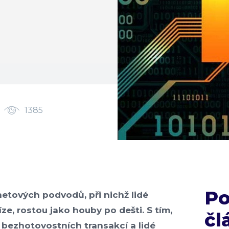
1385
P
netových podvodů, při nichž lidé
íze, rostou jako houby po dešti. S tím,
čl
t bezhotovostních transakcí a lidé