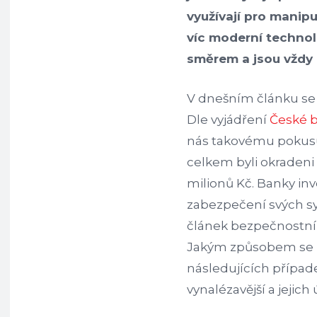
využívají pro manipu
víc moderní technolo
směrem a jsou vždy
V dnešním článku se 
Dle vyjádření
České b
nás takovému pokusu
celkem byli okradeni 
milionů Kč. Banky in
zabezpečení svých sy
článek bezpečnostníh
Jakým způsobem se p
následujících případe
vynalézavější a jejic