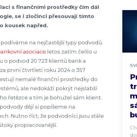
laci s finančními prostředky čím dál
gie, se i zločinci přesouvají tímto
 o kousek napřed.
podíváme na nejčastější typy podvodů.
ankovní asociace
letos zatím čelilo u
 o podvod 20 723 klientů bank a
SV
za první čtvrtletí roku 2024 o 357
P
vestují nemalé finanční prostředky do
t
stémů, ale nedokáží pokrýt nejslabší
m
o řetězce a tím je bohužel sám klient.
s
odvody dějí si popíšeme na
b
ch. Nutno říct, že podvodníci jsou stále
h útoky propracovanější.
Chc
do