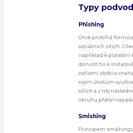
Typy podvo
Phishing
Útok probíhá formou
sociálních sítích. Cíl
například k platební
donutit ho k instalov
zařízení oběti a snah
svým útokům využívaj
sítích a z něj násled
okruhu přátel napa
Smishing
Principem smishingu 