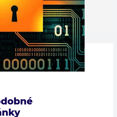
odobné
ánky