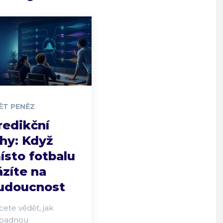
ĚT PENĚZ
redikční
rhy: Když
ísto fotbalu
ázíte na
udoucnost
ete vědět, jak
padnou