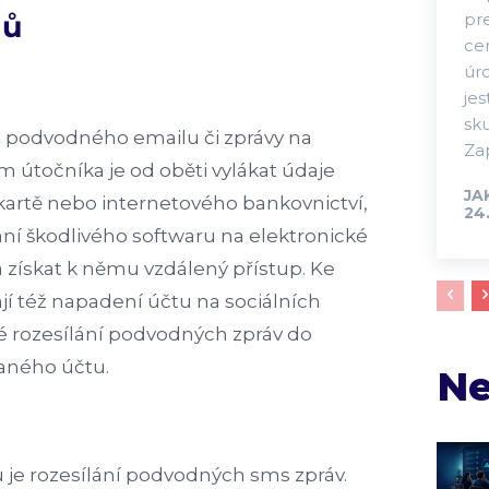
dů
pr
cen
úr
jes
sk
 podvodného emailu či zprávy na
Za
em útočníka je od oběti vylákat údaje
JA
 kartě nebo internetového bankovnictví,
24.
ání škodlivého softwaru na elektronické
a získat k němu vzdálený přístup. Ke
í též napadení účtu na sociálních
né rozesílání podvodných zpráv do
daného účtu.
Ne
je rozesílání podvodných sms zpráv.