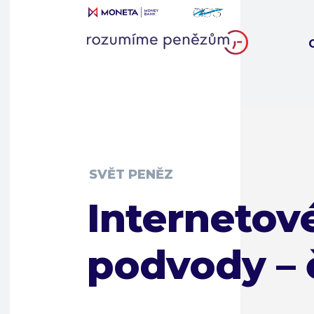
SVĚT PENĚZ
Internetov
podvody – č