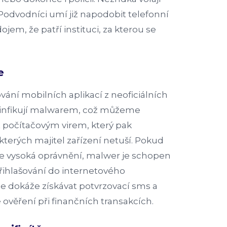
Podvodníci umí již napodobit telefonní
dojem, že patří instituci, za kterou se
e
ání mobilních aplikací z neoficiálních
e infikují malwarem, což můžeme
 počítačovým virem, který pak
o kterých majitel zařízení netuší. Pokud
íte vysoká oprávnění, malwer je schopen
přihlašování do internetového
e dokáže získávat potvrzovací sms a
ověření při finančních transakcích.