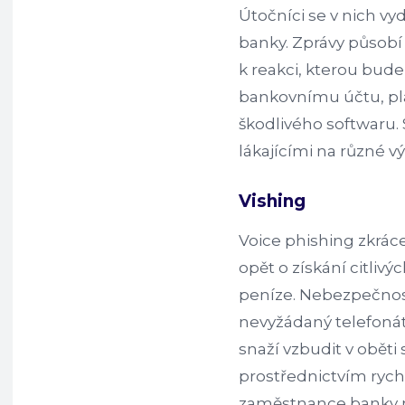
Útočníci se v nich vy
banky. Zprávy působí
k reakci, kterou bude
bankovnímu účtu, pla
škodlivého softwaru.
lákajícími na různé vý
Vishing
Voice phishing zkrác
opět o získání citliv
peníze. Nebezpečnost
nevyžádaný telefonát
snaží vzbudit v oběti
prostřednictvím rychl
zaměstnance banky ne