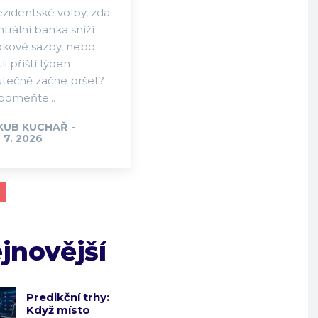
ezidentské volby, zda
trální banka sníží
okové sazby, nebo
tli příští týden
utečně začne pršet?
pomeňte...
KUB KUCHAŘ
-
 7. 2026
jnovější
Predikční trhy:
Když místo