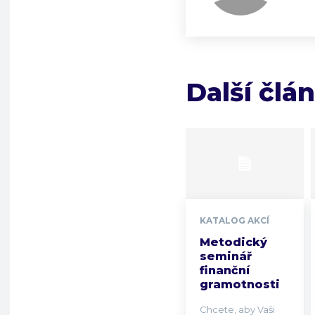
Další člá
KATALOG AKCÍ
Metodický
seminář
finanční
gramotnosti
Chcete, aby Vaši