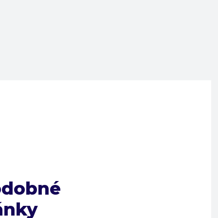
odobné
ánky