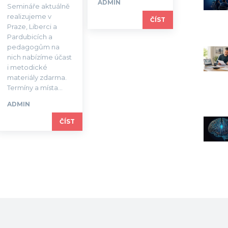
ADMIN
Semináře aktuálně
realizujeme v
ČÍST
Praze, Liberci a
Pardubicích a
pedagogům na
nich nabízíme účast
i metodické
materiály zdarma.
Termíny a místa...
ADMIN
ČÍST