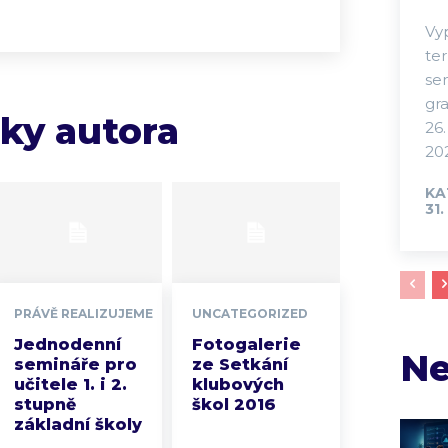
Vy
te
se
gra
nky autora
26.
202
KA
31.
PRÁVĚ REALIZUJEME
UNCATEGORIZED
Jednodenní
Fotogalerie
Ne
semináře pro
ze Setkání
učitele 1. i 2.
klubových
stupně
škol 2016
základní školy