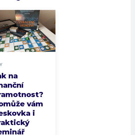
Y
ak na
inanční
ramotnost?
omůže vám
eskovka i
raktický
eminář