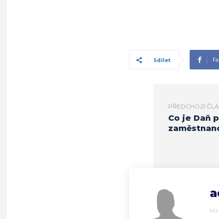
Fa
Sdílet
PŘEDCHOZÍ ČL
Co je Daň 
zaměstnan
a
ht