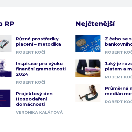
b RP
Nejčtenější
Různé prostředky
Z čeho se s
placení – metodika
bankovního
ROBERT KOČÍ
ROBERT KOČ
Inspirace pro výuku
Jaký je roz
finanční gramotnosti
platem a 
2024
ROBERT KOČ
ROBERT KOČÍ
Průměrná 
Projektový den
medián me
Hospodaření
ROBERT KOČ
domácnosti
VERONIKA KALÁTOVÁ