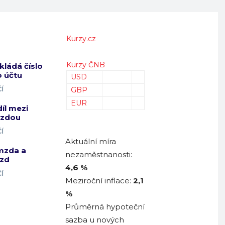
Kurzy.cz
Kurzy ČNB
kládá číslo
 účtu
USD
Í
GBP
EUR
díl mezi
mzdou
Í
Aktuální míra
mzda a
nezaměstnanosti:
zd
4,6 %
Í
Meziroční inflace:
2,1
%
Průměrná hypoteční
sazba u nových