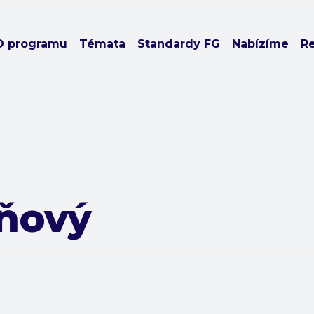
O programu
Témata
Standardy FG
Nabízíme
R
aňový