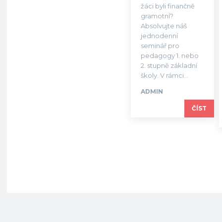
žáci byli finančně
gramotní?
Absolvujte náš
jednodenní
seminář pro
pedagogy 1. nebo
2. stupně základní
školy. V rámci...
ADMIN
ČÍST