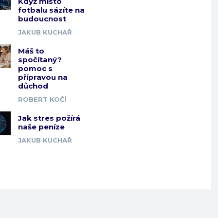
Když místo
fotbalu sázíte na
budoucnost
JAKUB KUCHAŘ
Máš to
spočítaný?
pomoc s
přípravou na
důchod
ROBERT KOČÍ
Jak stres požírá
naše peníze
JAKUB KUCHAŘ