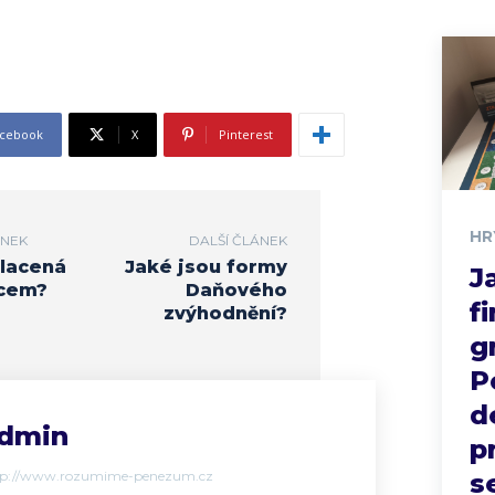
cebook
X
Pinterest
HR
ÁNEK
DALŠÍ ČLÁNEK
placená
Jaké jsou formy
J
cem?
Daňového
f
zvýhodnění?
g
P
d
dmin
p
tp://www.rozumime-penezum.cz
s