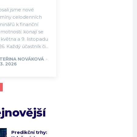
psali jsme nové
rmíny celodenních
minářů k finanční
motnosti: konají se
 května a 9. listopadu
6. Každý účastník či...
TEŘINA NOVÁKOVÁ
-
 3. 2026
jnovější
Predikční trhy: