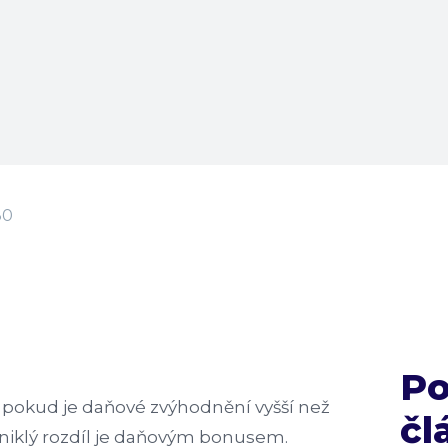
80
P
pokud je daňové zvýhodnění vyšší než
čl
niklý rozdíl je daňovým bonusem.