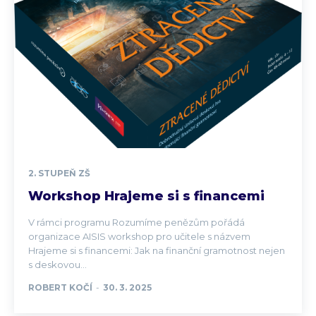
2. STUPEŇ ZŠ
Workshop Hrajeme si s financemi
V rámci programu Rozumíme penězům pořádá
organizace AISIS workshop pro učitele s názvem
Hrajeme si s financemi: Jak na finanční gramotnost nejen
s deskovou...
ROBERT KOČÍ
-
30. 3. 2025