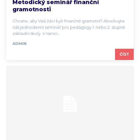
Metodický seminář finanční
gramotnosti
Chcete, aby Vaši žáci byli finančně gramotní? Absolvujte
náš jednodenní seminář pro pedagogy 1. nebo 2. stupně
základní školy. V rámci...
ADMIN
ČÍST