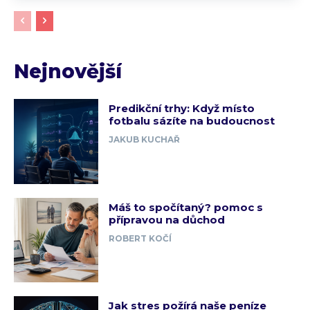
Nejnovější
Predikční trhy: Když místo
fotbalu sázíte na budoucnost
JAKUB KUCHAŘ
Máš to spočítaný? pomoc s
přípravou na důchod
ROBERT KOČÍ
Jak stres požírá naše peníze