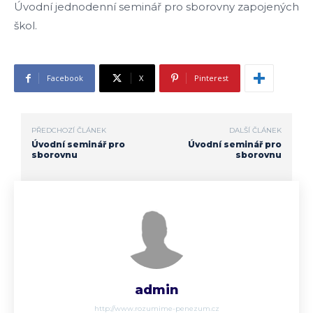
Úvodní jednodenní seminář pro sborovny zapojených
škol.
Facebook
X
Pinterest
PŘEDCHOZÍ ČLÁNEK
DALŠÍ ČLÁNEK
Úvodní seminář pro
Úvodní seminář pro
sborovnu
sborovnu
admin
http://www.rozumime-penezum.cz