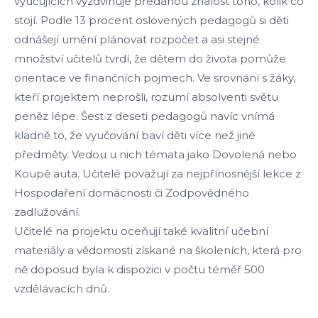
vyučujících vyzdvihuje předanou znalost toho, kolik co
stojí. Podle 13 procent oslovených pedagogů si děti
odnášejí umění plánovat rozpočet a asi stejné
množství učitelů tvrdí, že dětem do života pomůže
orientace ve finančních pojmech. Ve srovnání s žáky,
kteří projektem neprošli, rozumí absolventi světu
peněz lépe. Šest z deseti pedagogů navíc vnímá
kladně to, že vyučování baví děti více než jiné
předměty. Vedou u nich témata jako Dovolená nebo
Koupě auta. Učitelé považují za nejpřínosnější lekce z
Hospodaření domácnosti či Zodpovědného
zadlužování.
Učitelé na projektu oceňují také kvalitní učební
materiály a vědomosti získané na školeních, která pro
ně doposud byla k dispozici v počtu téměř 500
vzdělávacích dnů.