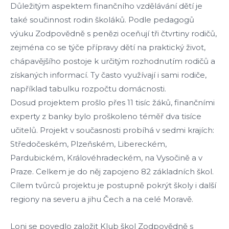
Důležitým aspektem finančního vzdělávání dětí je
také součinnost rodin školáků. Podle pedagogů
výuku Zodpovědně s penězi oceňují tři čtvrtiny rodičů,
zejména co se týče přípravy dětí na praktický život,
chápavějšího postoje k určitým rozhodnutím rodičů a
získaných informací. Ty často využívají i sami rodiče,
například tabulku rozpočtu domácnosti.
Dosud projektem prošlo přes 11 tisíc žáků, finančními
experty z banky bylo proškoleno téměř dva tisíce
učitelů. Projekt v současnosti probíhá v sedmi krajích:
Středočeském, Plzeňském, Libereckém,
Pardubickém, Královéhradeckém, na Vysočině a v
Praze. Celkem je do něj zapojeno 82 základních škol.
Cílem tvůrců projektu je postupně pokrýt školy i další
regiony na severu a jihu Čech a na celé Moravě.
Loni se povedlo založit Klub škol Zodpovědně s