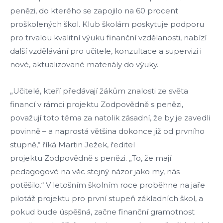
penězi, do kterého se zapojilo na 60 procent
proškolených škol. Klub školám poskytuje podporu
pro trvalou kvalitní výuku finanční vzdělanosti, nabízí
další vzdělávání pro učitele, konzultace a supervizi i
nové, aktualizované materiály do výuky.
„Učitelé, kteří předávají žákům znalosti ze světa
financí v rámci projektu Zodpovědně s penězi,
považují toto téma za natolik zásadní, že by je zavedli
povinně – a naprostá většina dokonce již od prvního
stupně,“ říká Martin Ježek, ředitel
projektu Zodpovědně s penězi. „To, že mají
pedagogové na věc stejný názor jako my, nás
potěšilo.“ V letošním školním roce proběhne na jaře
pilotáž projektu pro první stupeň základních škol, a
pokud bude úspěšná, začne finanční gramotnost