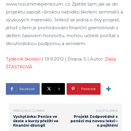
www.rozumimepenezum. cz. Zjistíte tam, jak se do
projektu zapojit i širokou nabídku školení, seminářů a
výukových materiálů. Jelikož se jedná o živý projekt,
jehož cílem je prohlubování finanční gramotnosti v
delším časovém horizontu, mohou učitelé počítat s
dlouhodobou podporou a servisem.
Týdeník školství
| 19.9.2012 | Strana: 5 | Autor:
Zlata
ŠŤÁSTKOVÁ
Facebook
X
Pinterest
PŘEDCHOZÍ ČLÁNEK
DALŠÍ ČLÁNEK
Vychytávka: Peníze ve
Projekt Zodpovědně s
škole a kurzy přežití ve
penězi má novou lekci –
finanční džungli
o pojištění