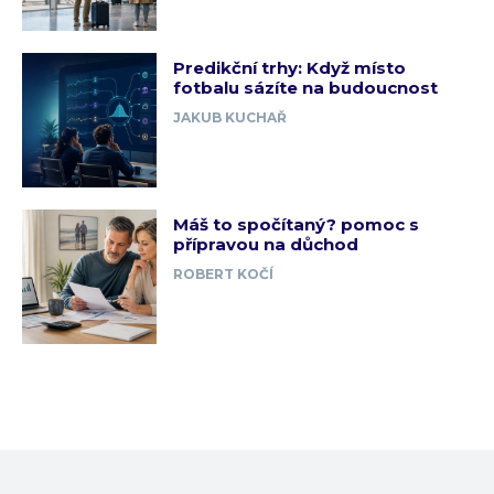
Predikční trhy: Když místo
fotbalu sázíte na budoucnost
JAKUB KUCHAŘ
Máš to spočítaný? pomoc s
přípravou na důchod
ROBERT KOČÍ