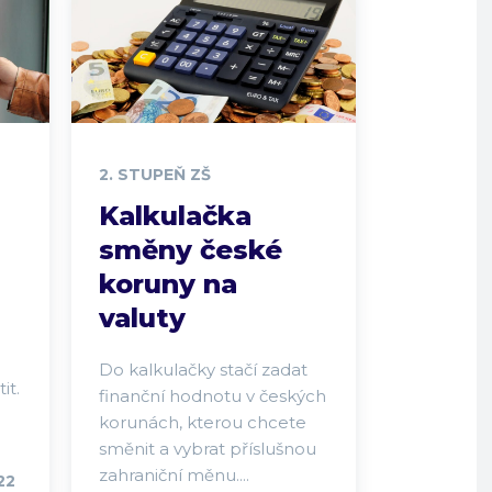
2. STUPEŇ ZŠ
Kalkulačka
směny české
koruny na
valuty
i
Do kalkulačky stačí zadat
it.
finanční hodnotu v českých
korunách, kterou chcete
směnit a vybrat příslušnou
zahraniční měnu....
22