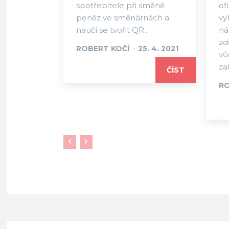
spotřebitele při směně
of
peněz ve směnárnách a
vy
naučí se tvořit QR...
ná
zd
ROBERT KOČÍ
-
25. 4. 2021
vů
za
ČÍST
RO