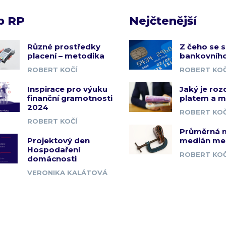
b RP
Nejčtenější
Různé prostředky
Z čeho se s
placení – metodika
bankovního
ROBERT KOČÍ
ROBERT KOČ
Inspirace pro výuku
Jaký je roz
finanční gramotnosti
platem a 
2024
ROBERT KOČ
ROBERT KOČÍ
Průměrná 
Projektový den
medián me
Hospodaření
ROBERT KOČ
domácnosti
VERONIKA KALÁTOVÁ