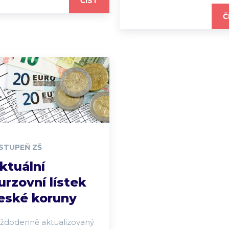
ČÍST
Č
 STUPEŇ ZŠ
ktuální
urzovní lístek
eské koruny
ždodenně aktualizovaný