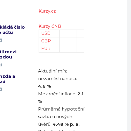
Kurzy.cz
Kurzy ČNB
kládá číslo
 účtu
USD
Í
GBP
EUR
díl mezi
mzdou
Í
Aktuální míra
mzda a
nezaměstnanosti:
zd
4,6 %
Í
Meziroční inflace:
2,1
%
Průměrná hypoteční
sazba u nových
úvěrů:
4,48
% p. a.