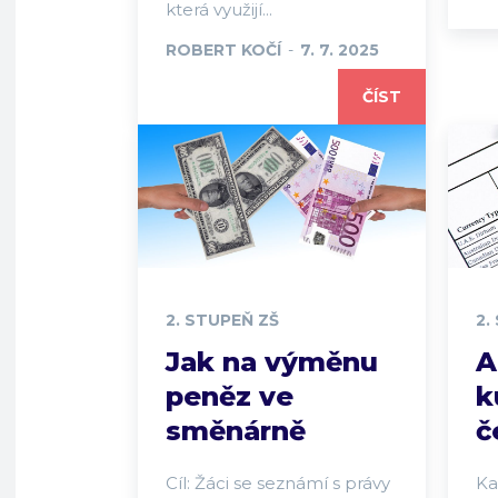
která využijí...
ROBERT KOČÍ
-
7. 7. 2025
ČÍST
2. STUPEŇ ZŠ
2.
Jak na výměnu
A
peněz ve
k
směnárně
č
Cíl: Žáci se seznámí s právy
Ka