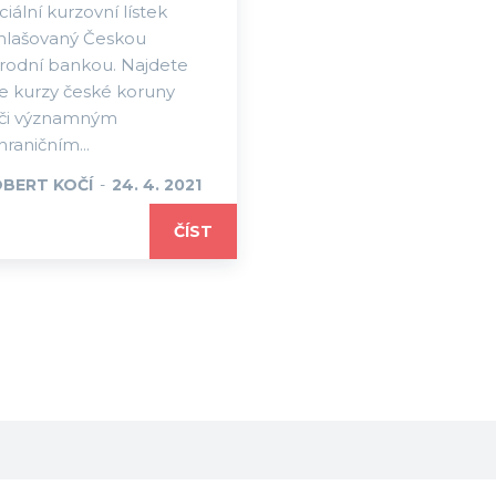
iciální kurzovní lístek
hlašovaný Českou
rodní bankou. Najdete
e kurzy české koruny
či významným
hraničním...
BERT KOČÍ
-
24. 4. 2021
ČÍST