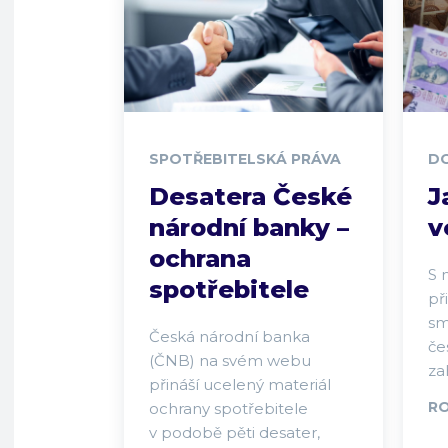
SPOTŘEBITELSKÁ PRÁVA
D
Desatera České
J
národní banky –
v
ochrana
S 
spotřebitele
př
sm
Česká národní banka
če
(ČNB) na svém webu
za
přináší ucelený materiál
RO
ochrany spotřebitele
v podobě pěti desater,