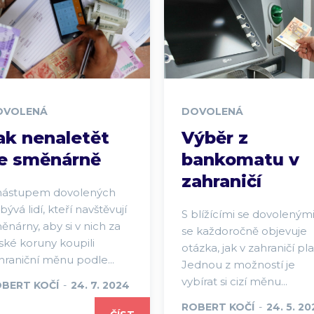
OVOLENÁ
DOVOLENÁ
ak nenaletět
Výběr z
e směnárně
bankomatu v
zahraničí
nástupem dovolených
ibývá lidí, kteří navštěvují
S blížícími se dovoleným
ěnárny, aby si v nich za
se každoročně objevuje
ské koruny koupili
otázka, jak v zahraničí plat
hraniční měnu podle...
Jednou z možností je
vybírat si cizí měnu...
BERT KOČÍ
-
24. 7. 2024
ROBERT KOČÍ
-
24. 5. 20