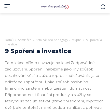
Domů
Semináře
Seminář pro pedagogy 2. stupně
9 Spoření a
investice
9 Spoření a investice
Tato lekce přímo navazuje na lekci Zodpovědné
zadlužování. Spoření nabízíme jako jiný způsob
dosahování věcí a služeb (oproti zadlužování), jako
odloženou spotřebu, i jako způsob osobního
finančního zajištění nebo zajištění domácnosti.
Připomeneme si finanční produkty a služby, se
kterými se žáci již setkali (stavební spoření, hypoteční
úvěr), ale tentokrát na ně budou nahlížet z pohledu