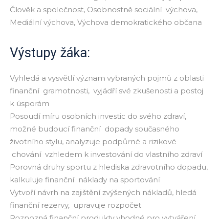
Člověk a společnost, Osobnostně sociální výchova,
Mediální výchova, Výchova demokratického občana
Výstupy žáka:
Vyhledá a vysvětlí význam vybraných pojmů z oblasti
finanční gramotnosti, vyjádří své zkušenosti a postoj
k úsporám
Posoudí míru osobních investic do svého zdraví,
možné budoucí finanční dopady současného
životního stylu, analyzuje podpůrné a rizikové
chování vzhledem k investování do vlastního zdraví
Porovná druhy sportu z hlediska zdravotního dopadu,
kalkuluje finanční náklady na sportování
Vytvoří návrh na zajištění zvýšených nákladů, hledá
finanční rezervy, upravuje rozpočet
Rozpozná finanční produkty vhodné pro vytváření