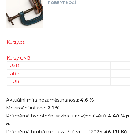
ROBERT KOČÍ
Kurzy.cz
Kurzy ČNB
USD
GBP
EUR
Aktuální míra nezaměstnanosti:
4,6 %
Meziroční inflace:
2,1 %
Průměrná hypoteční sazba u nových úvěrů:
4,48
% p.
a.
Průměrná hrubá mzda za 3. čtvrtletí 2025:
48 171
Kč