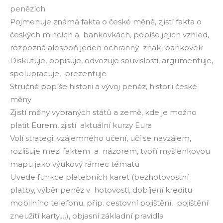
penězích
Pojmenuje známá fakta o české měně, zjistí fakta o
českých mincích a bankovkách, popíše jejich vzhled,
rozpozná alespoň jeden ochranný znak bankovek
Diskutuje, popisuje, odvozuje souvislosti, argumentuje,
spolupracuje, prezentuje
Stručně popíše historii a vývoj peněz, historii české
měny
Zjistí měny vybraných států a země, kde je možno
platit Eurem, zjistí aktuální kurzy Eura
Volí strategii vzájemného učení, učí se navzájem,
rozlišuje mezi faktem a názorem, tvoří myšlenkovou
mapu jako výukový rámec tématu
Uvede funkce platebních karet (bezhotovostní
platby, výběr peněz v hotovosti, dobíjení kreditu
mobilního telefonu, příp. cestovní pojištění, pojištění
zneužití karty,…), objasní základní pravidla