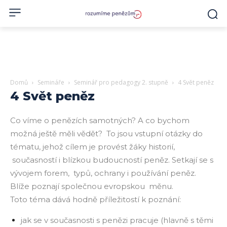
Domů
Semináře
Seminář pro pedagogy 2. stupně
4 Svět peněz
4 Svět peněz
Co víme o penězích samotných? A co bychom
možná ještě měli vědět? To jsou vstupní otázky do
tématu, jehož cílem je provést žáky historií,
současností i blízkou budoucností peněz. Setkají se s
vývojem forem, typů, ochrany i používání peněz.
Blíže poznají společnou evropskou měnu.
Toto téma dává hodně příležitostí k poznání:
jak se v současnosti s penězi pracuje (hlavně s těmi