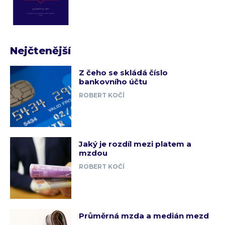
Nejčtenější
Z čeho se skládá číslo
bankovního účtu
ROBERT KOČÍ
Jaký je rozdíl mezi platem a
mzdou
ROBERT KOČÍ
Průměrná mzda a medián mezd