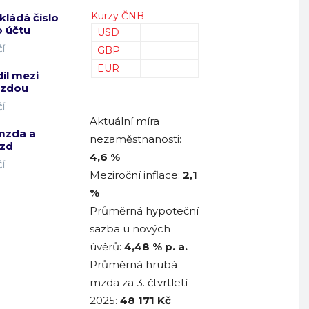
Kurzy ČNB
kládá číslo
 účtu
USD
Í
GBP
EUR
díl mezi
mzdou
Í
Aktuální míra
mzda a
nezaměstnanosti:
zd
4,6 %
Í
Meziroční inflace:
2,1
%
Průměrná hypoteční
sazba u nových
úvěrů:
4,48
% p. a.
Průměrná hrubá
mzda za 3. čtvrtletí
2025:
48 171
Kč