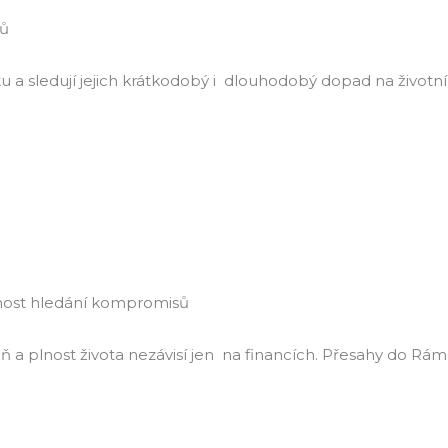
nů
u a sledují jejich krátkodobý i dlouhodobý dopad na životn
tnost hledání kompromisů
veň a plnost života nezávisí jen na financích. Přesahy do 