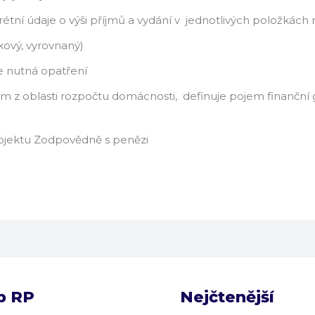
étní údaje o výši příjmů a vydání v jednotlivých položkác
tkový, vyrovnaný)
e nutná opatření
 z oblasti rozpočtu domácnosti, definuje pojem finanční
projektu Zodpovědně s penězi
b RP
Nejčtenější