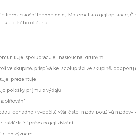
 a komunikační technologie, Matematika a její aplikace, Čl
mokratického občana
komunikuje, spolupracuje, naslouchá druhým
roli ve skupině, přispívá ke spolupráci ve skupině, podporuje 
tuje, prezentuje
uje položky příjmu a výdajů
 naplňování
mzdou, odhadne / vypočítá výši čisté mzdy, používá mzdový 
i zakládající právo na její získání
í jejich význam