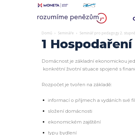
Domů
Semináře
Seminář pro pedagogy 2. stupn
1 Hospodaření
Domácnost je základní ekonomickou jedno
konkrétní životní situace spojené s fin
Rozpočet je tvořen na základě:
informací o příjmech a vydáních své f
složení domácnosti
ekonomickém zajištění
typu bydlení