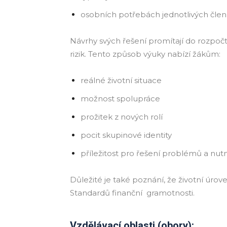
osobních potřebách jednotlivých čle
Návrhy svých řešení promítají do rozpočt
rizik. Tento způsob výuky nabízí žákům:
reálné životní situace
možnost spolupráce
prožitek z nových rolí
pocit skupinové identity
příležitost pro řešení problémů a nu
Důležité je také poznání, že životní úro
Standardů finanční gramotnosti.
Vzdělávací oblasti (obory):