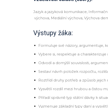
Jazyk a jazyková komunikace, Informační
výchova, Mediální výchova, Výchova de
Výstupy žáka:
Formuluje své názory, argumentuje, 
Vybere si, respektuje a charakterizuje 
Odvodí a domýšlí souvislosti, argumen
Sestaví návrh položek rozpočtu, rozliš
Roztřídí druhy potřeb a způsob jejich
Vysvětlí rozdíl mezi hrubou a čistou 
Přiřadí správně typ státní dávky k situac
Vyjmenuje základní typy daní a vysvětl