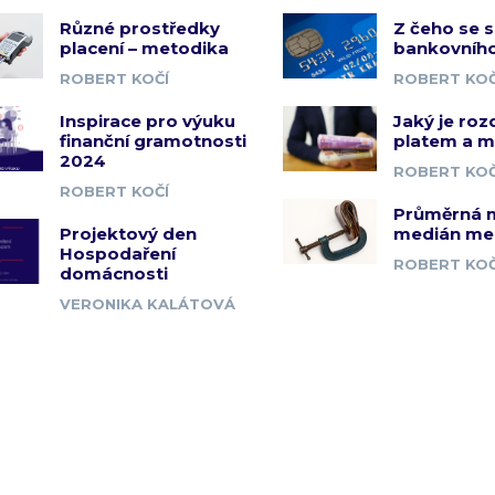
Různé prostředky
Z čeho se s
placení – metodika
bankovního
ROBERT KOČÍ
ROBERT KOČ
Inspirace pro výuku
Jaký je roz
finanční gramotnosti
platem a 
2024
ROBERT KOČ
ROBERT KOČÍ
Průměrná 
Projektový den
medián me
Hospodaření
ROBERT KOČ
domácnosti
VERONIKA KALÁTOVÁ