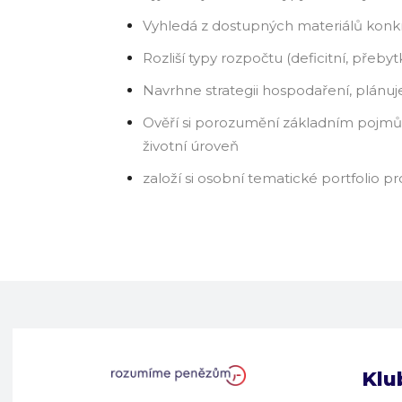
Vyhledá z dostupných materiálů konkr
Rozliší typy rozpočtu (deficitní, přeby
Navrhne strategii hospodaření, plánuj
Ověří si porozumění základním pojmům
životní úroveň
založí si osobní tematické portfolio 
Klu