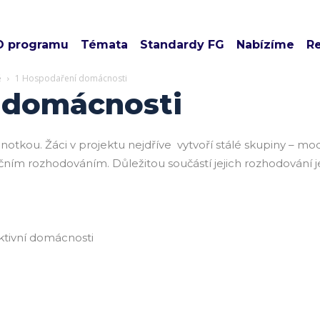
O programu
Témata
Standardy FG
Nabízíme
R
ě
1 Hospodaření domácnosti
 domácnosti
tkou. Žáci v projektu nejdříve vytvoří stálé skupiny – mo
ančním rozhodováním. Důležitou součástí jejich rozhodování
iktivní domácnosti