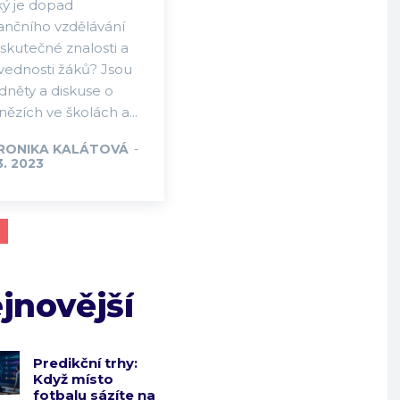
ký je dopad
nančního vzdělávání
skutečné znalosti a
vednosti žáků? Jsou
dněty a diskuse o
ězích ve školách a...
RONIKA KALÁTOVÁ
-
3. 2023
jnovější
Predikční trhy:
Když místo
fotbalu sázíte na