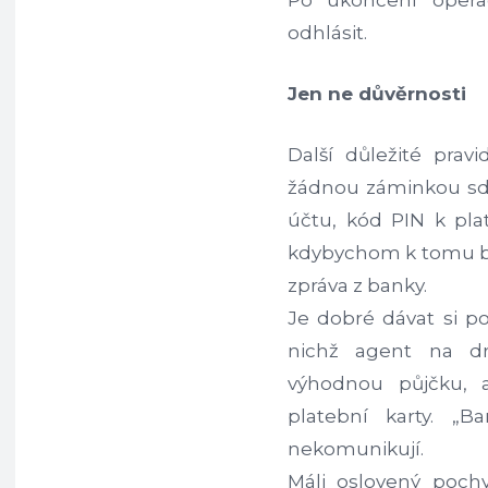
Po ukončení opera
odhlásit.
Jen ne důvěrnosti
Další důležité pra
žádnou záminkou sd
účtu, kód PIN k plat
kdybychom k tomu byli
zpráva z banky.
Je dobré dávat si po
nichž agent na dr
výhodnou půjčku, 
platební karty. „
nekomunikují.
Má­li oslovený poch