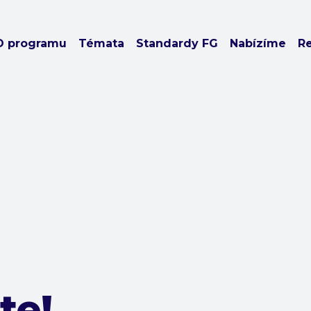
O programu
Témata
Standardy FG
Nabízíme
R
te!