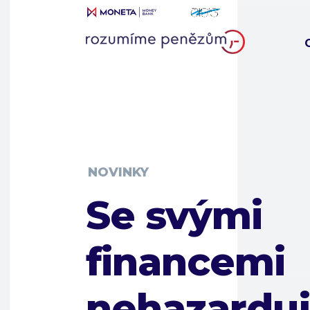
NOVINKY
Se svými
financemi
nehazarduj