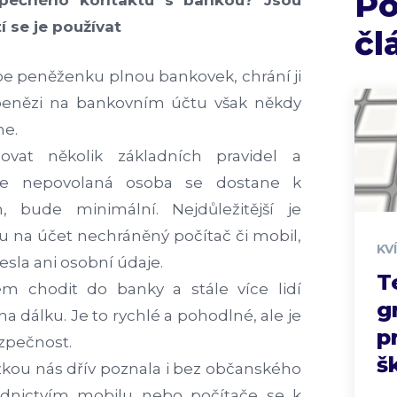
P
zpečného kontaktu s bankou? Jsou
 se je používat
čl
e peněženku plnou bankovek, chrání ji
 penězi na bankovním účtu však někdy
me.
ovat několik základních pravidel a
že nepovolaná osoba se dostane k
 bude minimální. Nejdůležitější je
u na účet nechráněný počítač či mobil,
KV
sla ani osobní údaje.
T
m chodit do banky a stále více lidí
g
na dálku. Je to rychlé a pohodlné, ale je
p
zpečnost.
š
kou nás dřív poznala i bez občanského
řednictvím mobilu nebo počítače se k