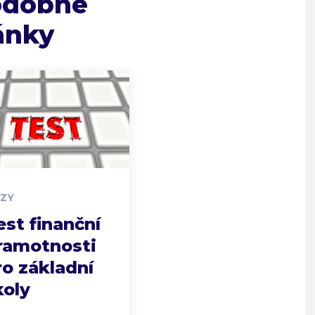
odobné
ánky
ÍZY
est finanční
ramotnosti
ro základní
koly