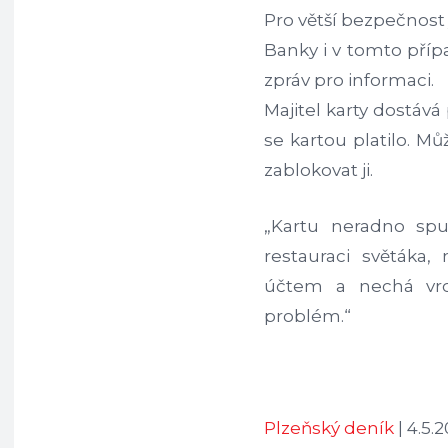
Pro větší bezpečnost
Banky i v tomto přípa
zpráv pro informaci.
Majitel karty dostává
se kartou platilo. Mů
zablokovat ji.
„Kartu neradno spu
restauraci světáka,
účtem a nechá vrch
problém.“
Plzeňský deník
| 4.5.