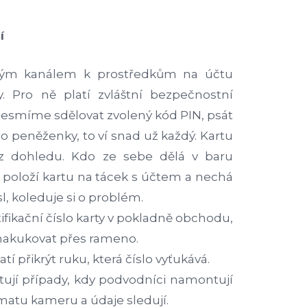
í
ovým kanálem k prostředkům na účtu
y. Pro ně platí zvláštní bezpečnostní
nesmíme sdělovat zvolený kód PIN, psát
o peněženky, to ví snad už každý. Kartu
 z dohledu. Kdo ze sebe dělá v baru
 položí kartu na tácek s účtem a nechá
l, koleduje si o problém.
fikační číslo karty v pokladně obchodu,
akukovat přes rameno.
í přikrýt ruku, která číslo vyťukává.
tují případy, kdy podvodníci namontují
matu kameru a údaje sledují.