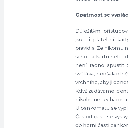
Opatrnost se vyplác
Důležitým přístup
jsou i platební kart
pravidla. Že nikomu 
si ho na kartu nebo d
není radno spustit
světáka, nonšalantně
vrchního, aby ji odnes
Když zadáváme identi
nikoho nenecháme n
U bankomatu se vyplat
Čas od času se vysky
do horní části banko