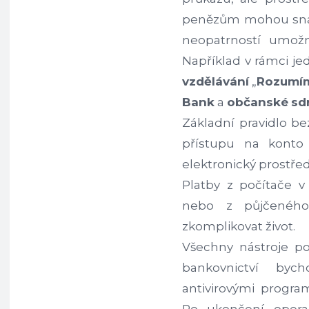
penězům mohou snad
neopatrností umožn
Například v rámci je
vzdělávání
„
Rozumí
Bank
a
občanské
sd
Základní pravidlo b
přístupu na konto
elektronický prostře
Platby z počítače v
nebo z půjčenéh
zkomplikovat život.
Všechny nástroje p
bankovnictví by
antivirovými program