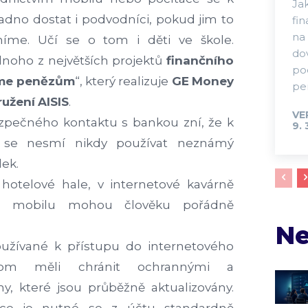
Ja
no dostat i podvodníci, pokud jim to
fi
na 
íme. Učí se o tom i děti ve škole.
do
dnoho z největších projektů
finančního
po
me
penězům
“, který realizuje
GE
Money
pen
ružení
AISIS
.
VE
ezpečného kontaktu s bankou zní, že k
9. 
 se nesmí nikdy používat neznámý
dek.
 hotelové hale, v internetové kavárně
o mobilu mohou člověku pořádně
Ne
oužívané k přístupu do internetového
chom měli chránit ochrannými a
y, které jsou průběžně aktualizovány.