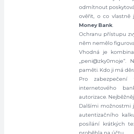
odmítnout poskytován
ověřit, o co vlastně
Money
Bank
.
Ochranu přístupu zv
něm nemělo figurova
Vhodná je kombinac
„peni@zky0moje“. N
paměti. Kdo ji má děra
Pro zabezpečení f
internetového ban
autorizace. Nejběžněj
Dalšími možnostmi j
autentizačního kalk
posílání krátkých t
proběhla na účtu.