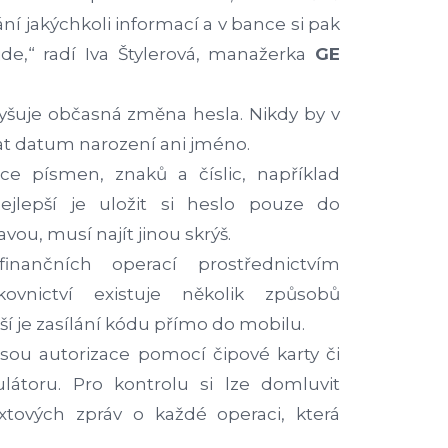
í jakýchkoli informací a v bance si pak
 jde,“ radí Iva Štylerová, manažerka
GE
yšuje občasná změna hesla. Nikdy by v
t datum narození ani jméno.
e písmen, znaků a číslic, například
ejlepší je uložit si heslo pouze do
vou, musí najít jinou skrýš.
inančních operací prostřednictvím
kovnictví existuje několik způsobů
ší je zasílání kódu přímo do mobilu.
sou autorizace pomocí čipové karty či
ulátoru. Pro kontrolu si lze domluvit
extových zpráv o každé operaci, která