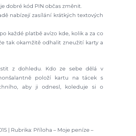
 je dobré kód PIN občas změnit.
dě nabízejí zasílání krátkých textových
 po každé platbě avízo kde, kolik a za co
že tak okamžitě odhalit zneužití karty a
stit z dohledu. Kdo ze sebe dělá v
 nonšalantně položí kartu na tácek s
ního, aby ji odnesl, koleduje si o
2015 | Rubrika: Příloha – Moje peníze –