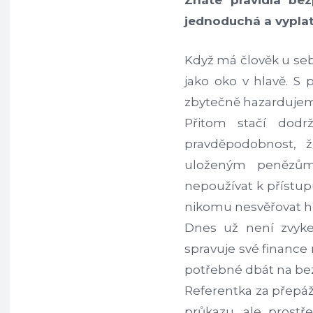
Znáte pravidla be
jednoduchá a vyplatí
Když má člověk u seb
jako oko v hlavě. S
zbytečně hazarduje
Přitom stačí dodrž
pravděpodobnost, 
uloženým penězům,
nepoužívat k přístup
nikomu nesvěřovat he
Dnes už není zvyke
spravuje své finance 
potřebné dbát na be
Referentka za přepáž
průkazu, ale prost