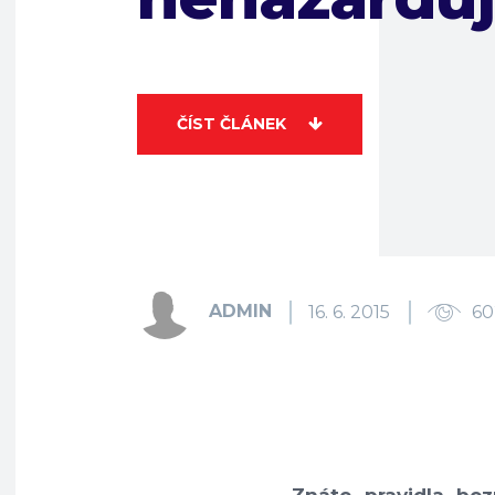
ČÍST ČLÁNEK
ADMIN
16. 6. 2015
60