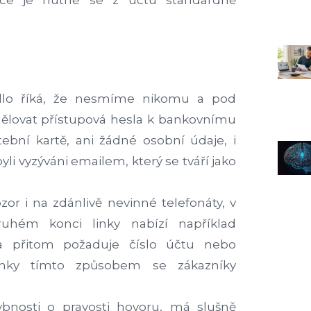
ce je nutné se z účtu standardně
vidlo říká, že nesmíme nikomu a pod
ělovat přístupová hesla k bankovnímu
ební kartě, ani žádné osobní údaje, i
 vyzýváni e­mailem, který se tváří jako
zor i na zdánlivě nevinné telefonáty, v
uhém konci linky nabízí například
a přitom požaduje číslo účtu nebo
Banky tímto způsobem se zákazníky
ybnosti o pravosti hovoru, má slušně