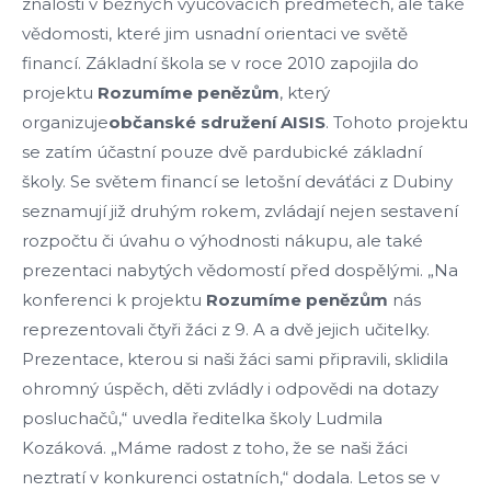
znalosti v běžných vyučovacích předmětech, ale také
vědomosti, které jim usnadní orientaci ve světě
financí.
Základní škola se v roce 2010 zapojila do
projektu
Rozumíme
penězům
, který
organizuje
občanské
sdružení
AISIS
. Tohoto projektu
se zatím účastní pouze dvě pardubické základní
školy. Se světem financí se letošní deváťáci z Dubiny
seznamují již druhým rokem, zvládají nejen sestavení
rozpočtu či úvahu o výhodnosti nákupu, ale také
prezentaci nabytých vědomostí před dospělými. „Na
konferenci k projektu
Rozumíme
penězům
nás
reprezentovali čtyři žáci z 9. A a dvě jejich učitelky.
Prezentace, kterou si naši žáci sami připravili, sklidila
ohromný úspěch, děti zvládly i odpovědi na dotazy
posluchačů,“ uvedla ředitelka školy Ludmila
Kozáková. „Máme radost z toho, že se naši žáci
neztratí v konkurenci ostatních,“ dodala. Letos se v