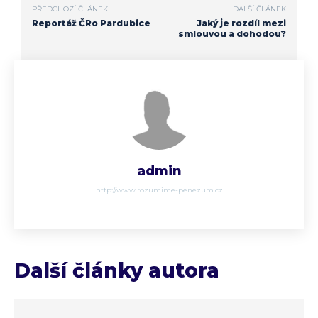
PŘEDCHOZÍ ČLÁNEK
DALŠÍ ČLÁNEK
Reportáž ČRo Pardubice
Jaký je rozdíl mezi
smlouvou a dohodou?
admin
http://www.rozumime-penezum.cz
Další články autora