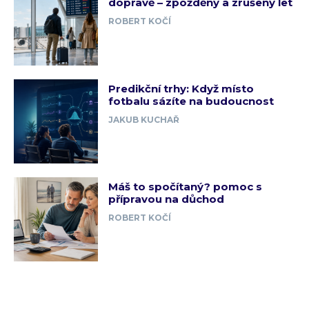
dopravě – zpožděný a zrušený let
ROBERT KOČÍ
Predikční trhy: Když místo
fotbalu sázíte na budoucnost
JAKUB KUCHAŘ
Máš to spočítaný? pomoc s
přípravou na důchod
ROBERT KOČÍ