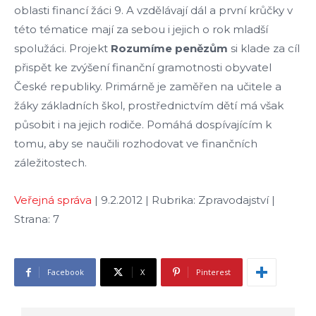
oblasti financí žáci 9. A vzdělávají dál a první krůčky v
této tématice mají za sebou i jejich o rok mladší
spolužáci. Projekt
Rozumíme
penězům
si klade za cíl
přispět ke zvýšení finanční gramotnosti obyvatel
České republiky. Primárně je zaměřen na učitele a
žáky základních škol, prostřednictvím dětí má však
působit i na jejich rodiče. Pomáhá dospívajícím k
tomu, aby se naučili rozhodovat ve finančních
záležitostech.
Veřejná správa
| 9.2.2012 | Rubrika: Zpravodajství |
Strana: 7
Facebook
X
Pinterest