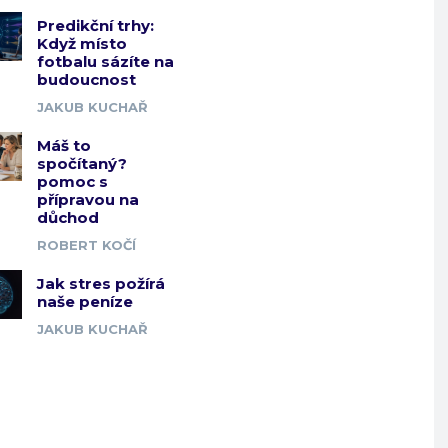
Predikční trhy:
Když místo
fotbalu sázíte na
budoucnost
JAKUB KUCHAŘ
Máš to
spočítaný?
pomoc s
přípravou na
důchod
ROBERT KOČÍ
Jak stres požírá
naše peníze
JAKUB KUCHAŘ