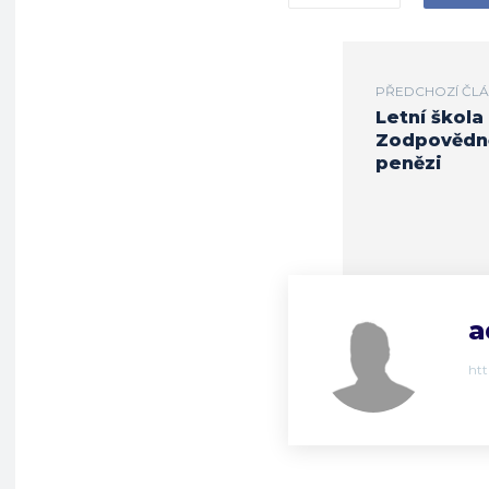
PŘEDCHOZÍ ČL
Letní škola
Zodpovědn
penězi
a
ht