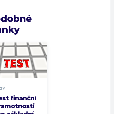
odobné
ánky
ÍZY
est finanční
ramotnosti
ro základní