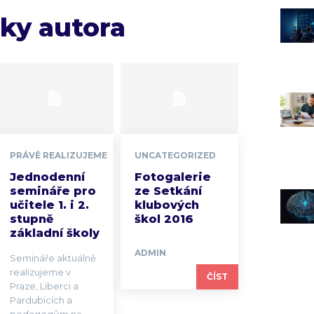
nky autora
PRÁVĚ REALIZUJEME
UNCATEGORIZED
Jednodenní
Fotogalerie
semináře pro
ze Setkání
učitele 1. i 2.
klubových
stupně
škol 2016
základní školy
ADMIN
Semináře aktuálně
realizujeme v
ČÍST
Praze, Liberci a
Pardubicích a
pedagogům na