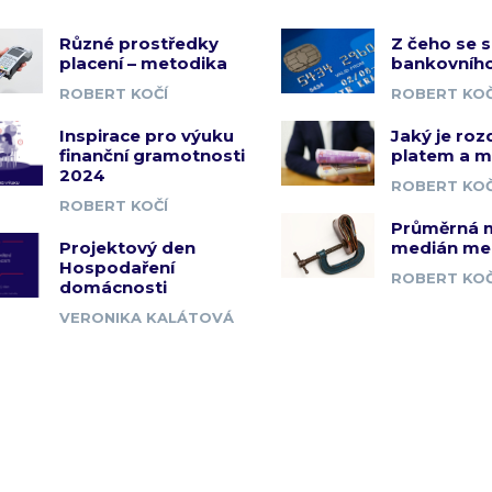
Různé prostředky
Z čeho se s
placení – metodika
bankovního
ROBERT KOČÍ
ROBERT KOČ
Inspirace pro výuku
Jaký je roz
finanční gramotnosti
platem a 
2024
ROBERT KOČ
ROBERT KOČÍ
Průměrná 
Projektový den
medián me
Hospodaření
ROBERT KOČ
domácnosti
VERONIKA KALÁTOVÁ