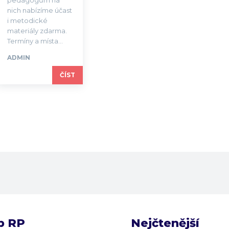
nich nabízíme účast
i metodické
materiály zdarma.
Termíny a místa...
ADMIN
ČÍST
b RP
Nejčtenější