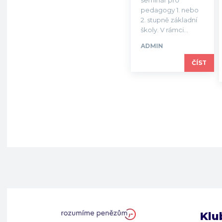
pedagogy 1. nebo
2. stupně základní
školy. V rámci...
ADMIN
ČÍST
Klu