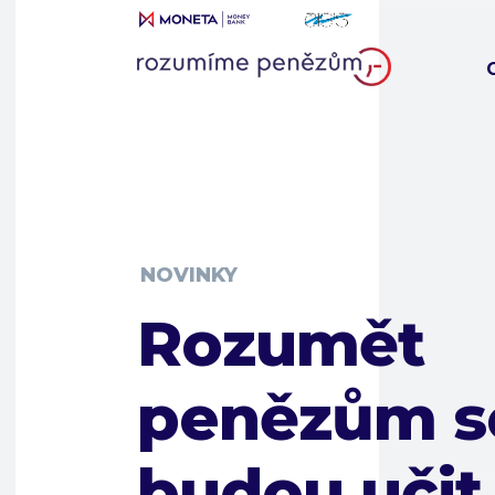
NOVINKY
Rozumět
penězům s
budou učit 