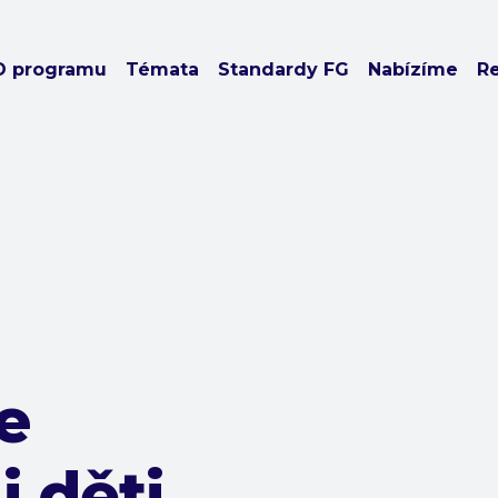
O programu
Témata
Standardy FG
Nabízíme
R
e
i děti