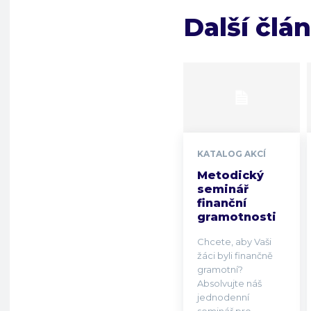
Další člá
KATALOG AKCÍ
Metodický
seminář
finanční
gramotnosti
Chcete, aby Vaši
žáci byli finančně
gramotní?
Absolvujte náš
jednodenní
seminář pro