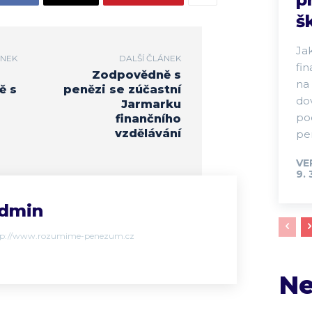
š
Ja
ÁNEK
DALŠÍ ČLÁNEK
fi
Zodpovědně s
na 
ě s
penězi se zúčastní
do
Jarmarku
po
finančního
vzdělávání
pen
VE
9. 
dmin
tp://www.rozumime-penezum.cz
Ne