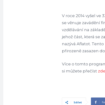
V roce 2014 vyšel ve 3
se věnuje zavádění f
vzdělávání na zákla
jehož část, která se
nazývá Aflatot. Tento
přirozeně zasazen do
Více o tomto program
si můžete přečíst
zd
Fa
Sdílet