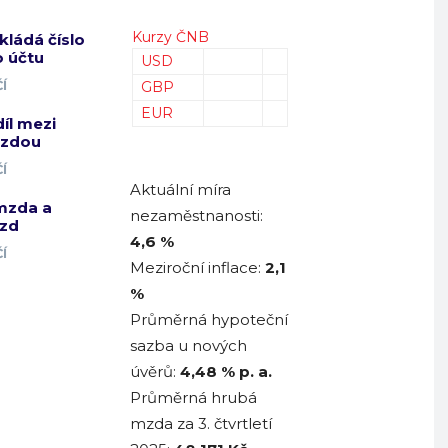
Kurzy ČNB
kládá číslo
 účtu
USD
Í
GBP
EUR
díl mezi
mzdou
Í
Aktuální míra
mzda a
nezaměstnanosti:
zd
4,6 %
Í
Meziroční inflace:
2,1
%
Průměrná hypoteční
sazba u nových
úvěrů:
4,48
% p. a.
Průměrná hrubá
mzda za 3. čtvrtletí