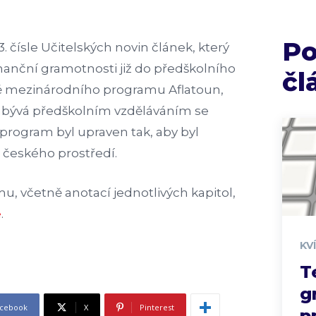
P
3. čísle Učitelských novin článek, který
inanční gramotnosti již do předškolního
čl
dě mezinárodního programu Aflatoun,
 zabývá předškolním vzděláváním se
 program byl upraven tak, aby byl
 českého prostředí.
u, včetně anotací jednotlivých kapitol,
e
.
KV
T
g
cebook
X
Pinterest
p