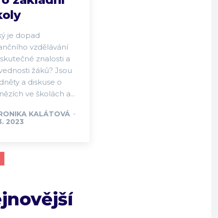
koly
ký je dopad
nančního vzdělávání
skutečné znalosti a
vednosti žáků? Jsou
dněty a diskuse o
ězích ve školách a...
RONIKA KALÁTOVÁ
-
3. 2023
jnovější