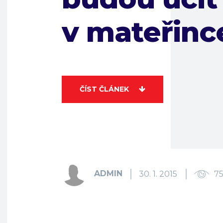
v mateřinc
ČÍST ČLÁNEK
ADMIN
30. 1. 2015
7