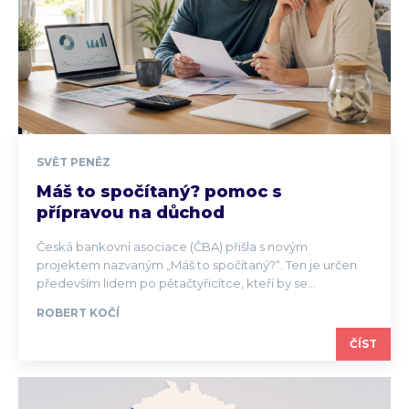
SVĚT PENĚZ
Máš to spočítaný? pomoc s
přípravou na důchod
Česká bankovní asociace (ČBA) přišla s novým
projektem nazvaným „Máš to spočítaný?“. Ten je určen
především lidem po pětačtyřicítce, kteří by se...
ROBERT KOČÍ
ČÍST