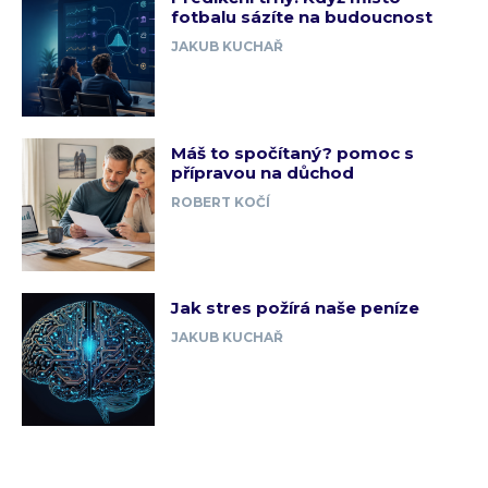
fotbalu sázíte na budoucnost
JAKUB KUCHAŘ
Máš to spočítaný? pomoc s
přípravou na důchod
ROBERT KOČÍ
Jak stres požírá naše peníze
JAKUB KUCHAŘ