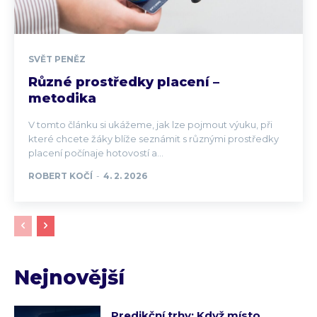
SVĚT PENĚZ
Různé prostředky placení –
metodika
V tomto článku si ukážeme, jak lze pojmout výuku, při
které chcete žáky blíže seznámit s různými prostředky
placení počínaje hotovostí a...
ROBERT KOČÍ
-
4. 2. 2026
Nejnovější
Predikční trhy: Když místo