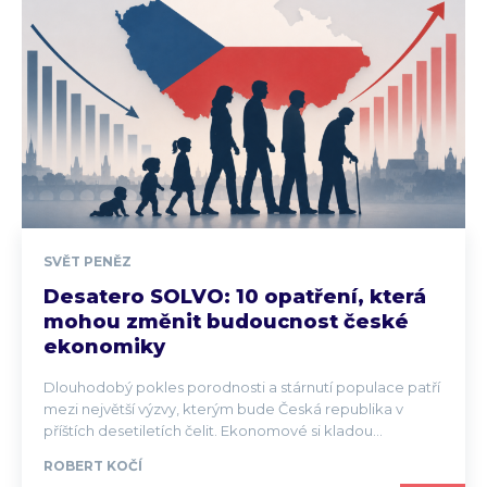
SVĚT PENĚZ
Desatero SOLVO: 10 opatření, která
mohou změnit budoucnost české
ekonomiky
Dlouhodobý pokles porodnosti a stárnutí populace patří
mezi největší výzvy, kterým bude Česká republika v
příštích desetiletích čelit. Ekonomové si kladou...
ROBERT KOČÍ