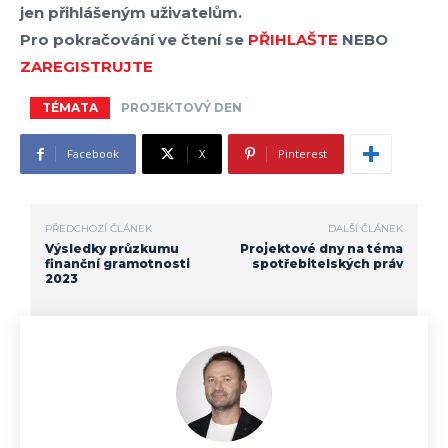
jen přihlášeným uživatelům.
Pro pokračování ve čtení se
PŘIHLAŠTE
NEBO
ZAREGISTRUJTE
TÉMATA
PROJEKTOVÝ DEN
Facebook
X
Pinterest
PŘEDCHOZÍ ČLÁNEK
DALŠÍ ČLÁNEK
Výsledky průzkumu
Projektové dny na téma
finanční gramotnosti
spotřebitelských práv
2023