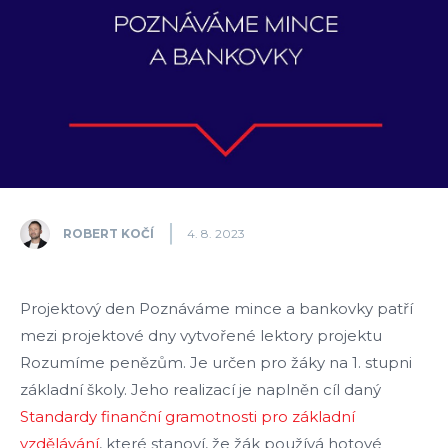
ROBERT KOČÍ
4. 8. 2023
Projektový den Poznáváme mince a bankovky patří
mezi projektové dny vytvořené lektory projektu
Rozumíme penězům. Je určen pro žáky na 1. stupni
základní školy. Jeho realizací je naplněn cíl daný
Standardy finanční gramotnosti pro základní
vzdělávání
, které stanoví, že žák používá hotové