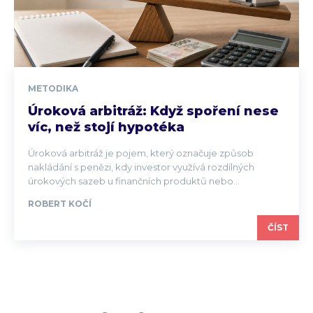
METODIKA
Úroková arbitráž: Když spoření nese
víc, než stojí hypotéka
Úroková arbitráž je pojem, který označuje způsob
nakládání s penězi, kdy investor využívá rozdílných
úrokových sazeb u finančních produktů nebo...
ROBERT KOČÍ
ČÍST