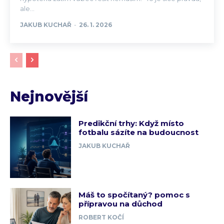
ale...
JAKUB KUCHAŘ
-
26. 1. 2026
Nejnovější
Predikční trhy: Když místo
fotbalu sázíte na budoucnost
JAKUB KUCHAŘ
Máš to spočítaný? pomoc s
přípravou na důchod
ROBERT KOČÍ