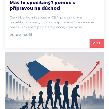
Máš to spočítaný? pomoc s
přípravou na důchod
Česká bankovní asociace (ČBA) přišla s novým
projektem nazvaným „Máš to spočítaný?“. Ten je určen
především lidem po pětačtyřicítce, kteří by se...
ROBERT KOČÍ
ČÍST