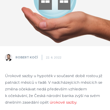
ROBERT KOČÍ
22. 6. 2022
Úrokové sazby u hypoték v současné době rostou již
patnáct měsíců v řadě. V nadcházejících měsících se
změna očekávat nedá především vzhledem
k očekávání, že Česká národní banka zvýší na svém
dnešním zasedání opět
úrokové sazby
.