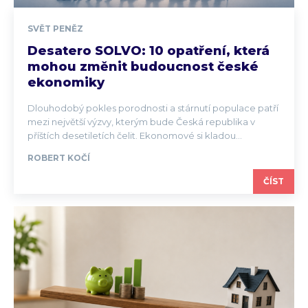
SVĚT PENĚZ
Desatero SOLVO: 10 opatření, která
mohou změnit budoucnost české
ekonomiky
Dlouhodobý pokles porodnosti a stárnutí populace patří
mezi největší výzvy, kterým bude Česká republika v
příštích desetiletích čelit. Ekonomové si kladou...
ROBERT KOČÍ
ČÍST