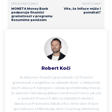
PŘEDCHOZÍ ČLÁNEK
DALŠÍ ČLÁNEK
MONETA Money Bank
Víte, že inflace může i
podporuje finanční
pomáhat?
gramotnost v programu
Rozumíme penězům
Robert Kočí
Je lektorem finanční gramotnosti. Učí finanční
gramotnost a angličtinu na základní škole. Vzdělává lidi
všech věkových kategorií v oblasti spotřebitelských práv.
Je autorem několika publikací zaměřených na to, jak učit
o osobních financích děti na základních školách.
Absolvoval Právnickou fakultu MU v Brně obor Právní
specializace a MBA studia obor Coaching, Mentoring