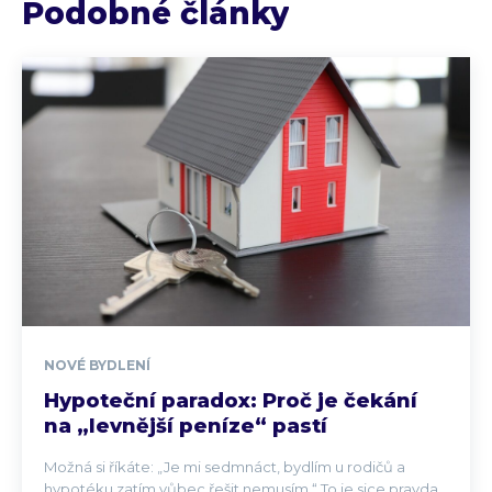
Podobné články
NOVÉ BYDLENÍ
Hypoteční paradox: Proč je čekání
na „levnější peníze“ pastí
Možná si říkáte: „Je mi sedmnáct, bydlím u rodičů a
hypotéku zatím vůbec řešit nemusím.“ To je sice pravda,