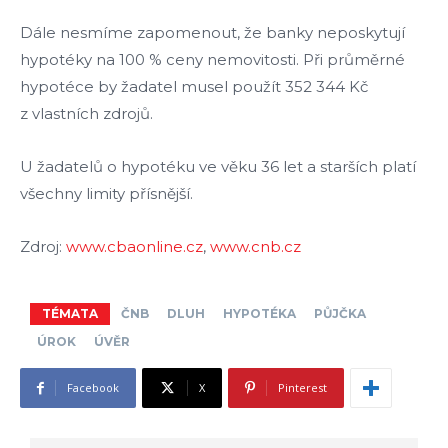
Dále nesmíme zapomenout, že banky neposkytují
hypotéky na 100 % ceny nemovitosti. Při průměrné
hypotéce by žadatel musel použít 352 344 Kč
z vlastních zdrojů.
U žadatelů o hypotéku ve věku 36 let a starších platí
všechny limity přísnější.
Zdroj:
www.cbaonline.cz
,
www.cnb.cz
TÉMATA
ČNB
DLUH
HYPOTÉKA
PŮJČKA
ÚROK
ÚVĚR
Facebook
X
Pinterest