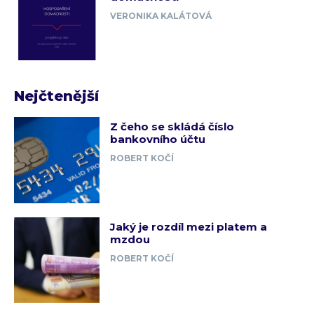
VERONIKA KALÁTOVÁ
Nejčtenější
Z čeho se skládá číslo
bankovního účtu
ROBERT KOČÍ
Jaký je rozdíl mezi platem a
mzdou
ROBERT KOČÍ