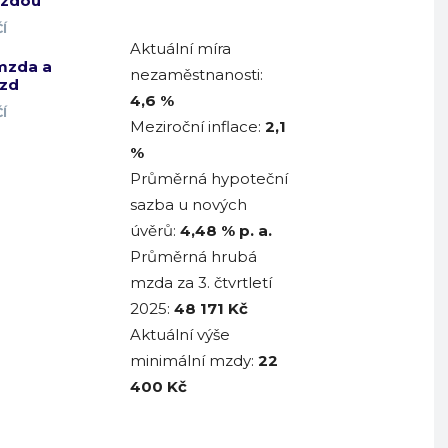
mzdou
Í
Aktuální míra
mzda a
nezaměstnanosti:
zd
4,6 %
Í
Meziroční inflace:
2,1
%
Průměrná hypoteční
sazba u nových
úvěrů:
4,48
% p. a.
Průměrná hrubá
mzda za 3. čtvrtletí
2025:
48 171
Kč
Aktuální výše
minimální mzdy:
22
400 Kč