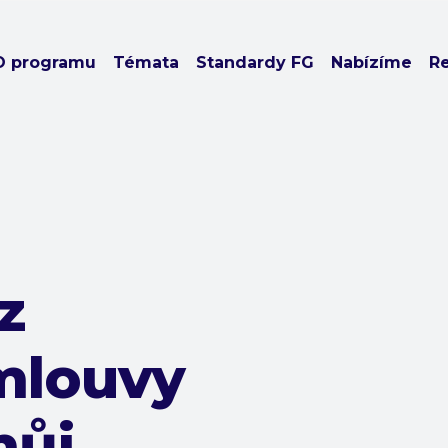
O programu
Témata
Standardy FG
Nabízíme
R
z
mlouvy
můj