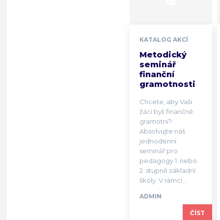
KATALOG AKCÍ
Metodický
seminář
finanční
gramotnosti
Chcete, aby Vaši
žáci byli finančně
gramotní?
Absolvujte náš
jednodenní
seminář pro
pedagogy 1. nebo
2. stupně základní
školy. V rámci...
ADMIN
ČÍST