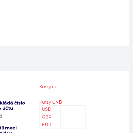
Kurzy.cz
Kurzy ČNB
kládá číslo
 účtu
USD
Í
GBP
EUR
díl mezi