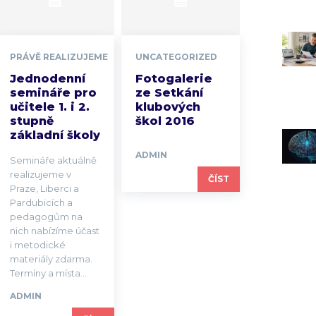
PRÁVĚ REALIZUJEME
UNCATEGORIZED
Jednodenní
Fotogalerie
semináře pro
ze Setkání
učitele 1. i 2.
klubových
stupně
škol 2016
základní školy
ADMIN
Semináře aktuálně
realizujeme v
ČÍST
Praze, Liberci a
Pardubicích a
pedagogům na
nich nabízíme účast
i metodické
materiály zdarma.
Termíny a místa...
ADMIN