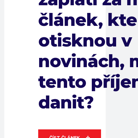
článek, kte
otisknou v
novinách,
tento příj
danit?
ČÍST ČLÁNEK