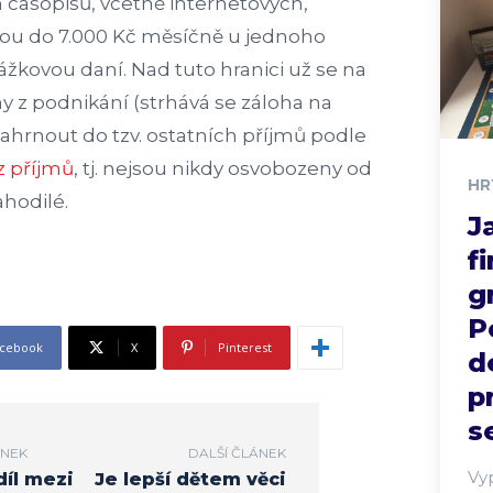
 časopisů, včetně internetových,
jsou do 7.000 Kč měsíčně u jednoho
ážkovou daní. Nad tuto hranici už se na
my z podnikání (strhává se záloha na
 zahrnout do tzv. ostatních příjmů podle
z příjmů
, tj. nejsou nikdy osvobozeny od
HR
ahodilé.
J
f
g
P
cebook
X
Pinterest
d
p
s
ÁNEK
DALŠÍ ČLÁNEK
Vy
díl mezi
Je lepší dětem věci