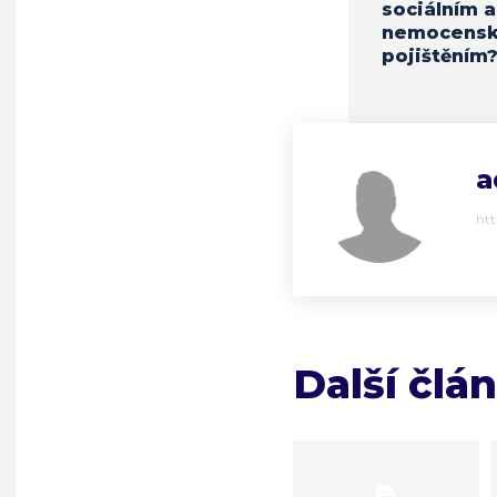
sociálním a
nemocens
pojištěním
a
ht
Další člá