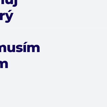
rý
 musím
em