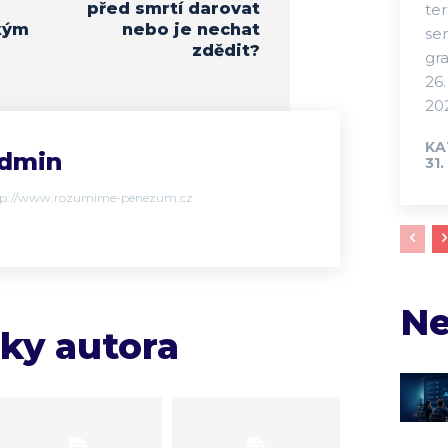
před smrtí darovat
te
kým
nebo je nechat
se
?
zdědit?
gra
26.
202
KA
dmin
31.
tp://www.rozumime-penezum.cz
Ne
nky autora