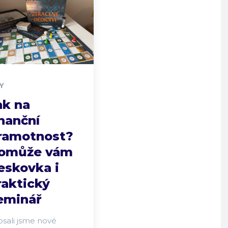
Y
ak na
inanční
ramotnost?
omůže vám
eskovka i
raktický
eminář
psali jsme nové