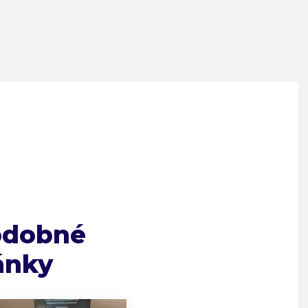
odobné
ánky