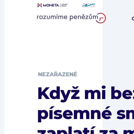
NEZAŘAZENÉ
Když mi be
písemné s
zaplatí za 