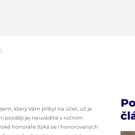
0
P
jem, který Vám přibyl na účet, už je
čl
i později jej neuvádíte v ročním
rské honoráře (týká se i honorovaných