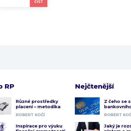
ČÍST
b RP
Nejčtenější
Různé prostředky
Z čeho se s
placení – metodika
bankovního
ROBERT KOČÍ
ROBERT KOČ
Inspirace pro výuku
Jaký je roz