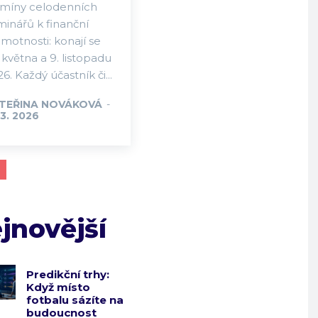
rmíny celodenních
minářů k finanční
motnosti: konají se
 května a 9. listopadu
6. Každý účastník či...
TEŘINA NOVÁKOVÁ
-
 3. 2026
jnovější
Predikční trhy:
Když místo
fotbalu sázíte na
budoucnost