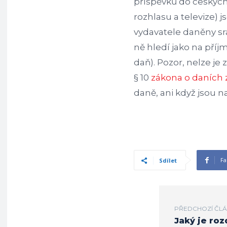
příspěvků do českých
rozhlasu a televize) 
vydavatele daněny sr
ně hledí jako na příj
daň). Pozor, nelze je
§ 10
zákona o daních 
daně, ani když jsou n
Fa
Sdílet
PŘEDCHOZÍ ČL
Jaký je roz