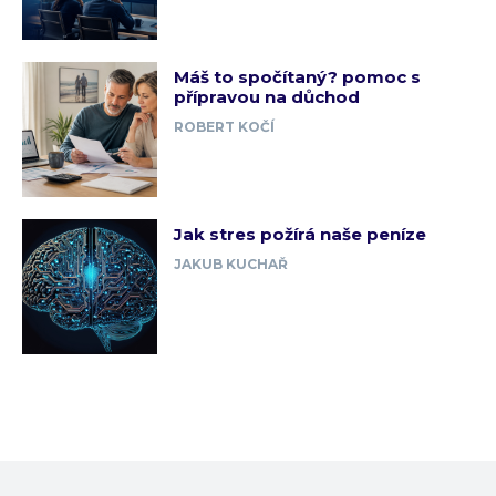
Máš to spočítaný? pomoc s
přípravou na důchod
ROBERT KOČÍ
Jak stres požírá naše peníze
JAKUB KUCHAŘ