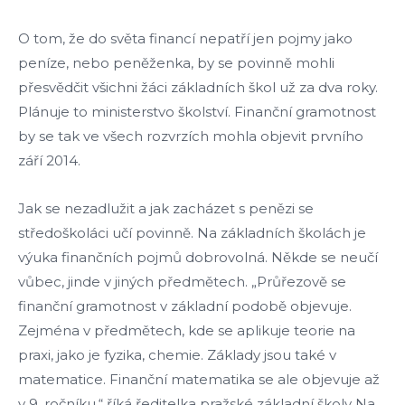
O tom, že do světa financí nepatří jen pojmy jako
peníze, nebo peněženka, by se povinně mohli
přesvědčit všichni žáci základních škol už za dva roky.
Plánuje to ministerstvo školství. Finanční gramotnost
by se tak ve všech rozvrzích mohla objevit prvního
září 2014.
Jak se nezadlužit a jak zacházet s penězi se
středoškoláci učí povinně. Na základních školách je
výuka finančních pojmů dobrovolná. Někde se neučí
vůbec, jinde v jiných předmětech. „Průřezově se
finanční gramotnost v základní podobě objevuje.
Zejména v předmětech, kde se aplikuje teorie na
praxi, jako je fyzika, chemie. Základy jsou také v
matematice. Finanční matematika se ale objevuje až
v 9. ročníku,“ říká ředitelka pražské základní školy Na