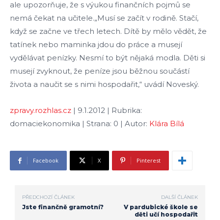
ale upozorňuje, že s výukou finančních pojmů se
nemá čekat na učitele.„Musí se začít v rodině. Stačí,
když se začne ve třech letech. Dítě by mělo vědět, že
tatínek nebo maminka jdou do práce a musejí
vydělávat penízky. Nesmí to být nějaká modla. Děti si
musejí zvyknout, že peníze jsou běžnou součástí
života a naučit se s nimi hospodařit,“ uvádí Noveský.
zpravy.rozhlas.cz
| 9.1.2012 | Rubrika:
domaciekonomika | Strana: 0 | Autor:
Klára Bílá
Facebook
X
Pinterest
PŘEDCHOZÍ ČLÁNEK
DALŠÍ ČLÁNEK
Jste finančně gramotní?
V pardubické škole se
děti učí hospodařit