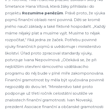
Smetance Hana Vítová, která žáky přihlásila i do
projektu
Rozumíme
penězům
. Právě proto, že výuka
pojmů finanční oblasti není povinná. Děti se kromě
jiného naučí základy a také fiktivně hospodařit. „Každý
máme nějaký plat a musíme vyjít. Musíme to nějak
rozpočítat,“ říká jedna ze žaček. Potřebu povinné
výuky finančních pojmů si uvědomuje i ministerstvo
školství. Úřad proto zpracoval standardy výuky,
potvrzuje Ivana Nepovímová: „Očekává se, že při
nejbližším otevření rámcového vzdělávacího
programu do něj bude v plné míře zakomponována.
Finanční gramotnost by měla být vyučována povinně
nejpozději do dvou let. “Ministerstvo také proto
podporuje už třetí ročník celostátní soutěže ve
znalostech finanční gramotnosti. Ivan Noveský,
prezident Asociace finanční a občanské gramotnosti