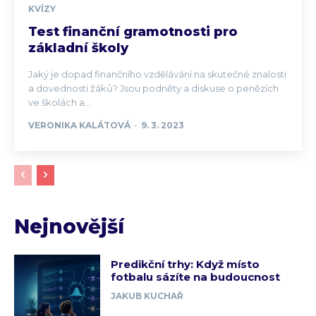
KVÍZY
Test finanční gramotnosti pro
základní školy
Jaký je dopad finančního vzdělávání na skutečné znalosti
a dovednosti žáků? Jsou podněty a diskuse o penězích
ve školách a...
VERONIKA KALÁTOVÁ
-
9. 3. 2023
Nejnovější
Predikční trhy: Když místo
fotbalu sázíte na budoucnost
JAKUB KUCHAŘ