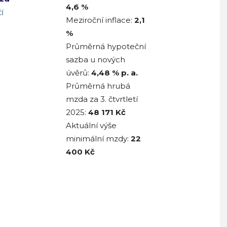
4,6 %
Í
Meziroční inflace:
2,1
%
Průměrná hypoteční
sazba u nových
úvěrů:
4,48
% p. a.
Průměrná hrubá
mzda za 3. čtvrtletí
2025:
48 171
Kč
Aktuální výše
minimální mzdy:
22
400 Kč