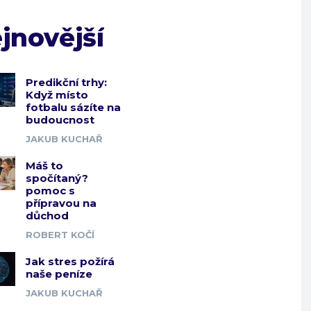
jnovější
Predikční trhy:
Když místo
fotbalu sázíte na
budoucnost
JAKUB KUCHAŘ
Máš to
spočítaný?
pomoc s
přípravou na
důchod
ROBERT KOČÍ
Jak stres požírá
naše peníze
JAKUB KUCHAŘ