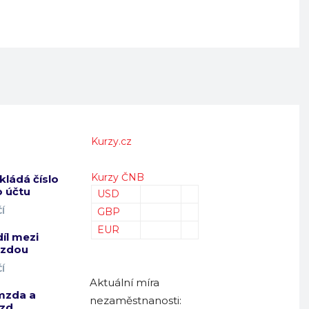
Kurzy.cz
Kurzy ČNB
kládá číslo
 účtu
USD
Í
GBP
EUR
díl mezi
mzdou
Í
Aktuální míra
mzda a
nezaměstnanosti:
zd