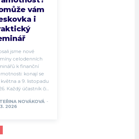
omůže vám
eskovka i
raktický
eminář
psali jsme nové
rmíny celodenních
minářů k finanční
motnosti: konají se
 května a 9. listopadu
6. Každý účastník či...
TEŘINA NOVÁKOVÁ
-
 3. 2026