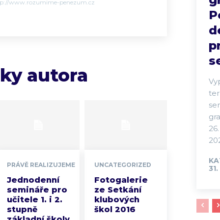
tp://www.rozumime-penezum.cz
P
d
p
s
nky autora
Vy
te
se
gra
26.
202
KA
PRÁVĚ REALIZUJEME
UNCATEGORIZED
31.
Jednodenní
Fotogalerie
semináře pro
ze Setkání
učitele 1. i 2.
klubových
stupně
škol 2016
základní školy