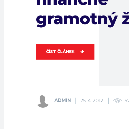
gramotný 
ČÍST ČLÁNEK
ADMIN
25. 4. 2012
5