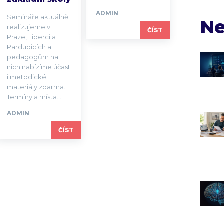
ADMIN
Semináře aktuálně
Ne
realizujeme v
ČÍST
Praze, Liberci a
Pardubicích a
pedagogům na
nich nabízíme účast
i metodické
materiály zdarma.
Termíny a místa...
ADMIN
ČÍST