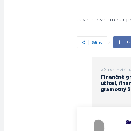
závěrečný seminář p
Fa
Sdílet
PŘEDCHOZÍ ČL
Finančně g
učitel, fina
gramotný ž
a