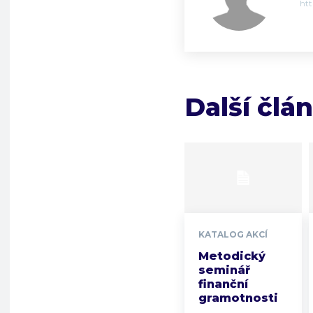
ht
Další člá
KATALOG AKCÍ
Metodický
seminář
finanční
gramotnosti