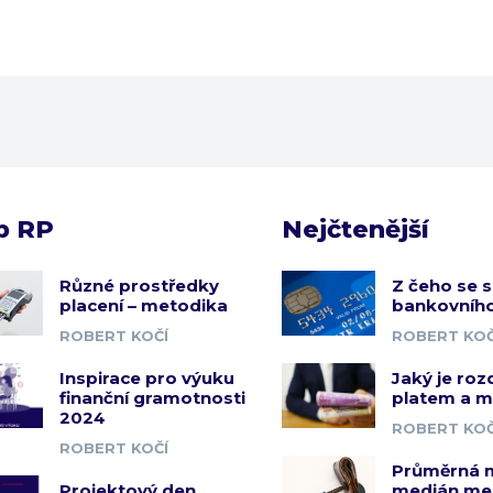
b RP
Nejčtenější
Různé prostředky
Z čeho se s
placení – metodika
bankovního
ROBERT KOČÍ
ROBERT KOČ
Inspirace pro výuku
Jaký je roz
finanční gramotnosti
platem a 
2024
ROBERT KOČ
ROBERT KOČÍ
Průměrná 
Projektový den
medián me