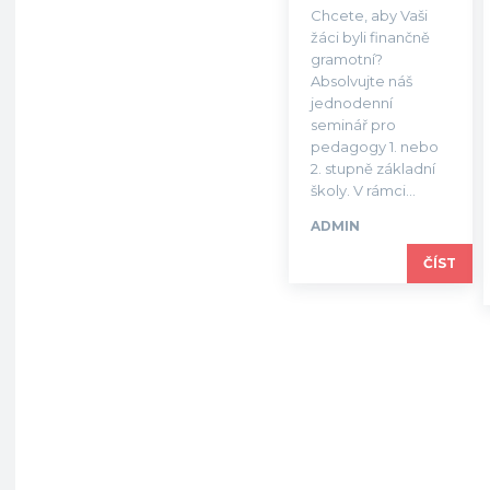
Chcete, aby Vaši
žáci byli finančně
gramotní?
Absolvujte náš
jednodenní
seminář pro
pedagogy 1. nebo
2. stupně základní
školy. V rámci...
ADMIN
ČÍST