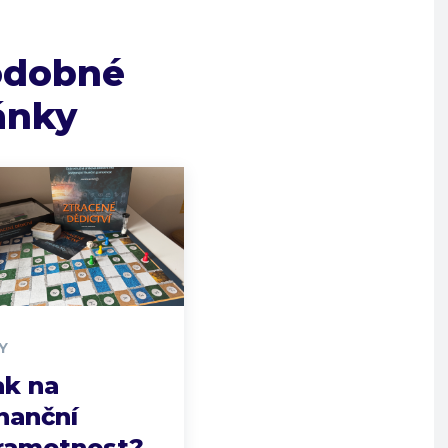
odobné
ánky
Y
ak na
inanční
ramotnost?