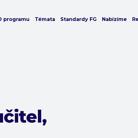
O programu
Témata
Standardy FG
Nabízíme
R
čitel,