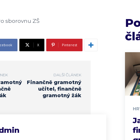
P
ro sborovnu ZŠ
čl
cebook
X
Pinterest
ÁNEK
DALŠÍ ČLÁNEK
ramotný
Finančně gramotný
nčně
učitel, finančně
ák
gramotný žák
HR
J
dmin
f
g