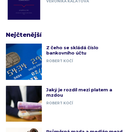
VERONIKA KALÁTOVÁ
Nejčtenější
Z čeho se skládá číslo
bankovního účtu
ROBERT KOČÍ
Jaký je rozdíl mezi platem a
mzdou
ROBERT KOČÍ
Průměrná mzda a medián mezd