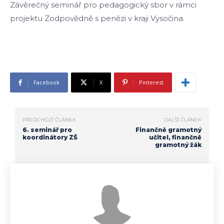
Závěrečný seminář pro pedagogický sbor v rámci
projektu Zodpovědně s penězi v kraji Vysočina.
Facebook
X
Pinterest
PŘEDCHOZÍ ČLÁNEK
DALŠÍ ČLÁNEK
6. seminář pro
Finančně gramotný
koordinátory ZŠ
učitel, finančně
gramotný žák