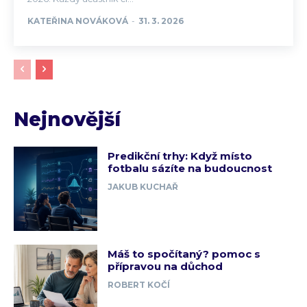
KATEŘINA NOVÁKOVÁ
-
31. 3. 2026
Nejnovější
Predikční trhy: Když místo
fotbalu sázíte na budoucnost
JAKUB KUCHAŘ
Máš to spočítaný? pomoc s
přípravou na důchod
ROBERT KOČÍ