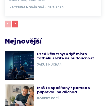
KATEŘINA NOVÁKOVÁ
-
31. 3. 2026
Nejnovější
Predikční trhy: Když místo
fotbalu sázíte na budoucnost
JAKUB KUCHAŘ
Máš to spočítaný? pomoc s
přípravou na důchod
ROBERT KOČÍ