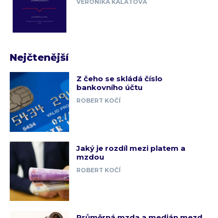
VERONIKA KALÁTOVÁ
Nejčtenější
Z čeho se skládá číslo
bankovního účtu
ROBERT KOČÍ
Jaký je rozdíl mezi platem a
mzdou
ROBERT KOČÍ
Průměrná mzda a medián mezd