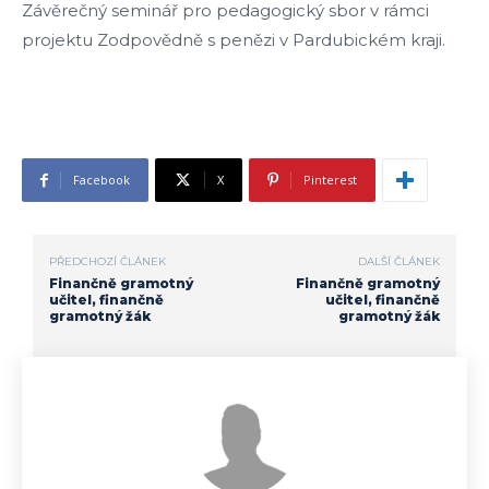
Závěrečný seminář pro pedagogický sbor v rámci
projektu Zodpovědně s penězi v Pardubickém kraji.
Facebook
X
Pinterest
PŘEDCHOZÍ ČLÁNEK
DALŠÍ ČLÁNEK
Finančně gramotný
Finančně gramotný
učitel, finančně
učitel, finančně
gramotný žák
gramotný žák