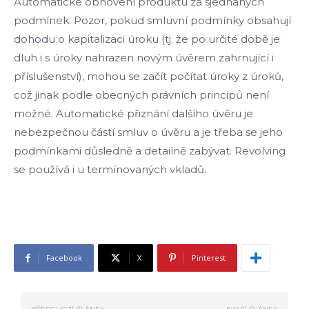
Automatické obnovení produktu za sjednaných
podmínek. Pozor, pokud smluvní podmínky obsahují
dohodu o kapitalizaci úroku (tj. že po určité době je
dluh i s úroky nahrazen novým úvěrem zahrnující i
příslušenství), mohou se začít počítat úroky z úroků,
což jinak podle obecných právních principů není
možné. Automatické přiznání dalšího úvěru je
nebezpečnou částí smluv o úvěru a je třeba se jeho
podmínkami důsledně a detailně zabývat. Revolving
se používá i u termínovaných vkladů.
Facebook
X
Pinterest