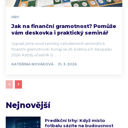
HRY
Jak na finanční gramotnost? Pomůže
vám deskovka i praktický seminář
Vypsali jsme nové termíny celodenních seminářů k
finanční gramotnosti: konají se 26. května a 9. listopadu
2026. Každý účastník či...
KATEŘINA NOVÁKOVÁ
-
31. 3. 2026
Nejnovější
Predikční trhy: Když místo
fotbalu sázíte na budoucnost