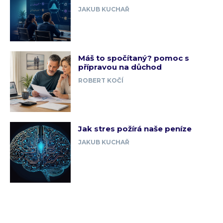
JAKUB KUCHAŘ
Máš to spočítaný? pomoc s
přípravou na důchod
ROBERT KOČÍ
Jak stres požírá naše peníze
JAKUB KUCHAŘ