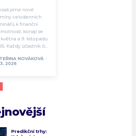
psali jsme nové
rmíny celodenních
minářů k finanční
motnosti: konají se
 května a 9. listopadu
6. Každý účastník či...
TEŘINA NOVÁKOVÁ
-
 3. 2026
jnovější
Predikční trhy: