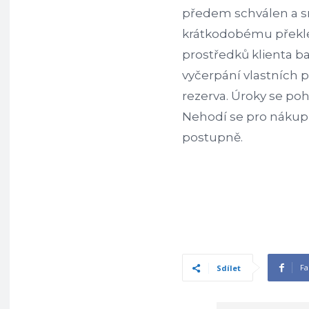
předem schválen a s
krátkodobému překle
prostředků klienta ba
vyčerpání vlastních 
rezerva. Úroky se poh
Nehodí se pro nákup 
postupně.
Fa
Sdílet