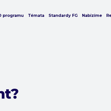
O programu
Témata
Standardy FG
Nabízíme
R
nt?