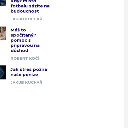
Když místo
fotbalu sázíte na
budoucnost
JAKUB KUCHAŘ
Máš to
spočítaný?
pomoc s
přípravou na
důchod
ROBERT KOČÍ
Jak stres požírá
naše peníze
JAKUB KUCHAŘ