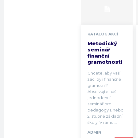
KATALOG AKCÍ
Metodický
seminář
finanční
gramotnosti
Chcete, aby Vaši
žáci byli finančně
gramotní?
Absolvujte náš
jednodenní
seminář pro
pedagogy 1. nebo
2. stupně základní
školy. V rámci...
ADMIN