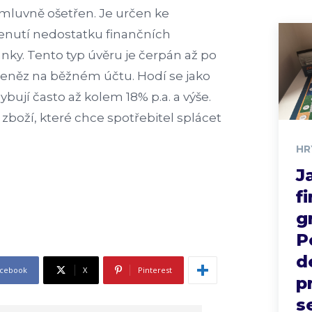
mluvně ošetřen. Je určen ke
nutí nedostatku finančních
nky. Tento typ úvěru je čerpán až po
peněz na běžném účtu. Hodí se jako
ybují často až kolem 18% p.a. a výše.
zboží, které chce spotřebitel splácet
HR
J
f
g
P
d
cebook
X
Pinterest
p
s