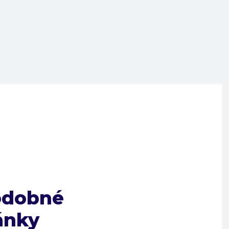
odobné
ánky