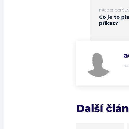
PŘEDCHOZÍ ČL
Co je to pl
příkaz?
a
ht
Další člá