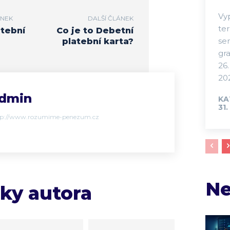
Vy
ÁNEK
DALŠÍ ČLÁNEK
te
atební
Co je to Debetní
se
platební karta?
gra
26.
202
dmin
KA
31.
tp://www.rozumime-penezum.cz
Ne
nky autora