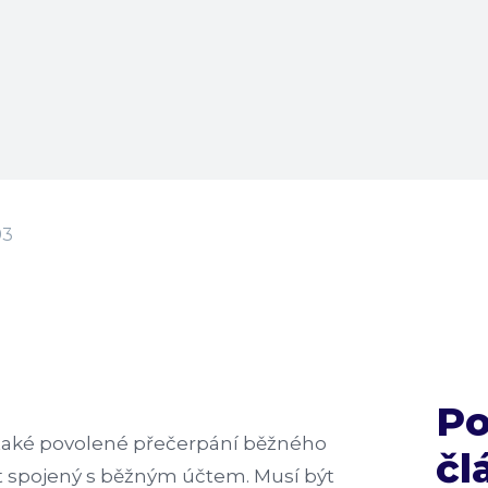
93
P
také povolené přečerpání běžného
čl
t spojený s běžným účtem. Musí být