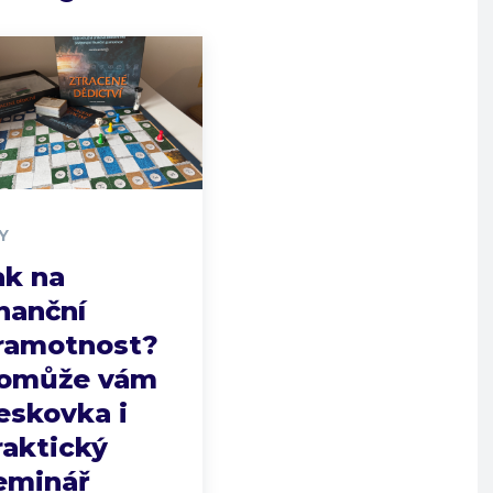
Y
ak na
inanční
ramotnost?
omůže vám
eskovka i
raktický
eminář