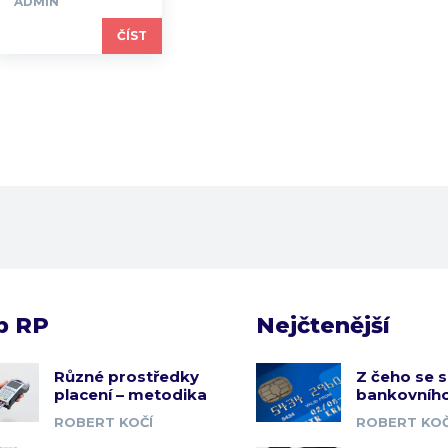
ADMIN
ČÍST
b RP
Nejčtenější
Různé prostředky
Z čeho se s
placení – metodika
bankovního
ROBERT KOČÍ
ROBERT KOČ