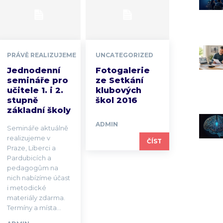
PRÁVĚ REALIZUJEME
UNCATEGORIZED
Jednodenní
Fotogalerie
semináře pro
ze Setkání
učitele 1. i 2.
klubových
stupně
škol 2016
základní školy
ADMIN
Semináře aktuálně
realizujeme v
ČÍST
Praze, Liberci a
Pardubicích a
pedagogům na
nich nabízíme účast
i metodické
materiály zdarma.
Termíny a místa...