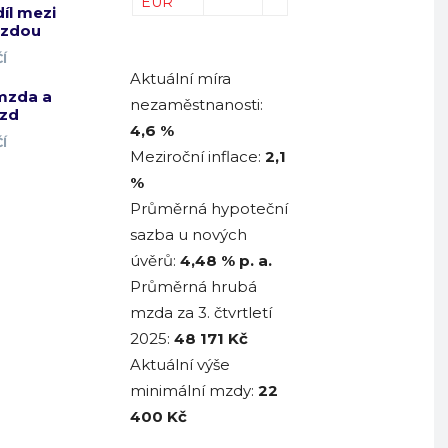
EUR
díl mezi
mzdou
Í
Aktuální míra
mzda a
nezaměstnanosti:
zd
4,6 %
Í
Meziroční inflace:
2,1
%
Průměrná hypoteční
sazba u nových
úvěrů:
4,48
% p. a.
Průměrná hrubá
mzda za 3. čtvrtletí
2025:
48 171
Kč
Aktuální výše
minimální mzdy:
22
400 Kč