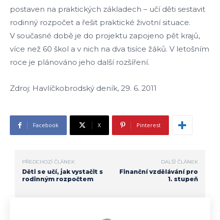
postaven na praktických základech – učí děti sestavit
rodinný rozpočet a řešit praktické životní situace.
V současné době je do projektu zapojeno pět krajů,
více než 60 škol a v nich na dva tisíce žáků. V letošním
roce je plánováno jeho další rozšíření.
Zdroj: Havlíčkobrodský deník, 29. 6. 2011
Facebook
X
Pinterest
PŘEDCHOZÍ ČLÁNEK
DALŠÍ ČLÁNEK
Děti se učí, jak vystačit s
Finanční vzdělávání pro
rodinným rozpočtem
1. stupeň