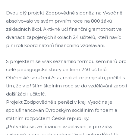
Dvouletý projekt Zodpovědně s penězi na Vysočině
absolvovalo ve svém prvním roce na 800 žáků
základních škol. Aktivně učí finanční gramotnost ve
dvanácti zapojených školách 24 učitelů, kteří navíc
plní roli koordinátorů finančního vzdělávání.
S projektem se však seznámilo formou seminářů pro
celé pedagogické sbory celkem 240 učitelů.
Občanské sdružení Aisis, realizátor projektu, počítá s
tím, že v příštím školním roce se do vzdělávání zapojí
další žáci i učitelé.
Projekt Zodpovědně s penězi v kraji Vysočina je
spolufinancován Evropským sociálním fondem a
státním rozpočtem České republiky.
„Potvrdilo se, že finanční vzdělávání je pro žáky
zajímavé a pro jejich budoucí život, velmi důležité.