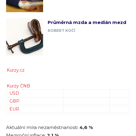
Průměrná mzda a medián mezd
ROBERT KOČÍ
Kurzy.cz
Kurzy ČNB
USD
GBP
EUR
Aktuální míra nezaměstnanosti:
4,6 %
Meziroční inflace:
2,1 %