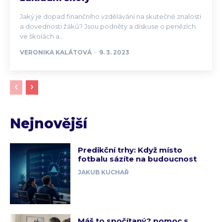
Jaký je dopad finančního vzdělávání na skutečné znalosti
a dovednosti žáků? Jsou podněty a diskuse o penězích
ve školách a...
VERONIKA KALÁTOVÁ
-
9. 3. 2023
Nejnovější
Predikční trhy: Když místo
fotbalu sázíte na budoucnost
JAKUB KUCHAŘ
Máš to spočítaný? pomoc s