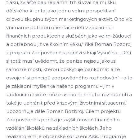
tlaku, zvláště pak reklamní trh si vzal na mušku
dětského klienta jako jednu velmi perspektivní
cílovou skupinu svých marketingových aktivit. O to víc
vnímáme potřebu orientace dětí v základních
finančních produktech a službách jako velmi žádoucí
a potřebnou již ve školním věku,“ říká Roman Rozbroj
z projektu Zodpovědně s penězi v kraji Vysočina. „Děti
si totiž musí uvědomit, že peníze nejsou jakousi
samozřejmostí, kterou poskytuje bankomat a že
osvojení si principů zodpovědného rozhodování – a to
je základní myšlenka našeho programu – jim v
budoucím životě může usnadnit mnohá rozhodnutí a
také je uchránit před krizovými životními situacemi,“
upozorňuje dále Roman Rozbroj. Cílem projektu
Zodpovědně s penězi je zvýšit úroveň finančního
vzdělání školáků na základních školách. Jeho
realizátorem je občanské sdružení Aisis. Program je