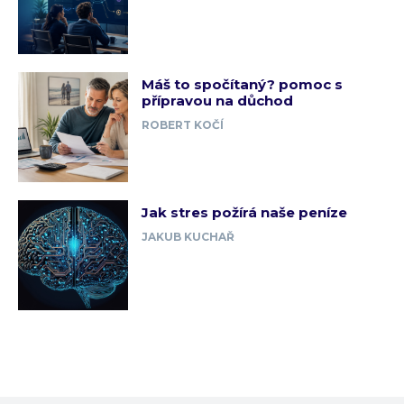
Máš to spočítaný? pomoc s
přípravou na důchod
ROBERT KOČÍ
Jak stres požírá naše peníze
JAKUB KUCHAŘ