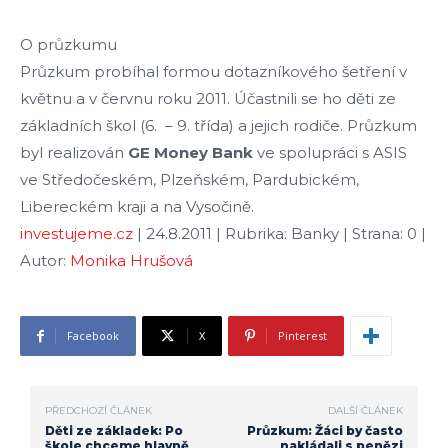
O průzkumu
Průzkum probíhal formou dotazníkového šetření v
květnu a v červnu roku 2011. Účastnili se ho děti ze
základních škol (6. – 9. třída) a jejich rodiče. Průzkum
byl realizován
GE
Money
Bank
ve spolupráci s ASIS
ve Středočeském, Plzeňském, Pardubickém,
Libereckém kraji a na Vysočině.
investujeme.cz
| 24.8.2011 | Rubrika: Banky | Strana: 0 |
Autor:
Monika Hrušová
Facebook
X
Pinterest
PŘEDCHOZÍ ČLÁNEK
DALŠÍ ČLÁNEK
Děti ze základek: Po
Průzkum: Žáci by často
škole chceme hlavně
nakládali s penězi