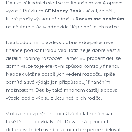
Děti ze základních škol se ve finančním světě opravdu
vyznají. Průzkum
GE
Money
Bank
ukázal, že děti,
které prošly výukou předmětu
Rozumíme
penězům
,
na některé otázky odpovídají lépe než jejich rodiče.
Děti budou mít pravděpodobně v dospělosti své
finance pod kontrolou, vědí totiž, že je dobré vést si
detailní rodinný rozpočet. Téměř 80 procent dětí se
domnívá, že to je efektivní způsob kontroly financí.
Naopak většina dospělých vedení rozpočtu spíše
odmítá a své výdaje jen přizpůsobují finančním
možnostem. Děti by také mnohem častěji sledovali
výdaje podle výpisu z účtu než jejich rodiče.
V otázce bezpečného používání platebních karet
také lépe odpovídaly děti. Devadesát procent
dotázaných dětí uvedlo, že není bezpečné sdělovat