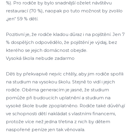
%). Pro rodiče by bylo snadnější oželet návštěvu
restaurací (70 %), naopak po tuto možnost by zvolilo
„jen“ 59 % dětí.
Pozitivní je, že rodiče kladou důraz i na pojištění. Jen 7
% dospělých odpovědělo, že pojištění je výdaj, bez
kterého se jejich domácnost obejde.
Vysoká škola nebude zadarmo
Děti by překvapivě nejvíc chtěly, aby jim rodiče spořili
na studium na vysokou školu. Stejně to vidí i jejich
rodiče. Oběma generacím je jasné, že studium
pomůže při budoucích uplatnění a studium na
vysoké škole bude zpoplatněno. Rodiče také důvěřují
ve schopnosti dětí nakládat s vlastními financemi,
protože více než jedna třetina z nich by dětem
naspořené peníze jen tak věnovala.