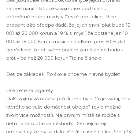
Děti jsou spíše skeptické, co se týče jejich prvního
zaměstnání. Plat očekávají spíše pod hranicí
průměrné hrubé mzdy v České republice. Třicet
procent dětí předpokládá, že jejich první plat bude 15
001 až 20 000 korun a 19 % si myslí, že dostane jen 10
001 až 15 000 korun měsíčně. Celkem přes 60 % dětí
neočekává, že při svém prvním zaměstnání budou
brát více než 20 000 korun.Tip na článek:
Děti ze základek: Po škole chceme hlavně bydlet
Ušetřete za cigarety
Další zajímavá otázka průzkumu byla: Co je výdaj, bez
kterého se vaše domácnost obejde? (bylo možné
zvolit více možností). Na prvním místě se rodiče s
dětmi v této otázce neshodli. Děti nejčastěji
odpovídaly, že by se dalo ušetřit hlavně na kouření (73