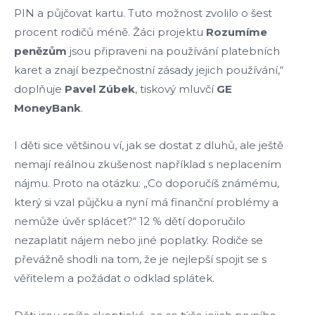
PIN a půjčovat kartu. Tuto možnost zvolilo o šest
procent rodičů méně. Žáci projektu
Rozumíme
penězům
jsou připraveni na používání platebních
karet a znají bezpečnostní zásady jejich používání,“
doplňuje
Pavel
Zúbek
, tiskový mluvčí
GE
Money
Bank
.
I děti sice většinou ví, jak se dostat z dluhů, ale ještě
nemají reálnou zkušenost například s neplacením
nájmu. Proto na otázku: „Co doporučíš známému,
který si vzal půjčku a nyní má finanční problémy a
nemůže úvěr splácet?“ 12 % dětí doporučilo
nezaplatit nájem nebo jiné poplatky. Rodiče se
převážně shodli na tom, že je nejlepší spojit se s
věřitelem a požádat o odklad splátek.