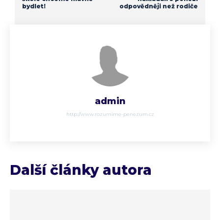
bydlet!
odpovědněji než rodiče
admin
http://www.rozumime-penezum.cz
Další články autora