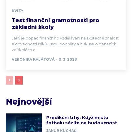
KVÍZY
Test finanční gramotnosti pro
základní školy
Jaký je dopad finančního vzdělávání na skutečné znalosti
a dovednosti žáků? Jsou podněty a diskuse o penězích
ve školách a...
VERONIKA KALÁTOVÁ
-
9. 3. 2023
Nejnovější
Predikční trhy: Když místo
fotbalu sázíte na budoucnost
JAKUB KUCHAŘ