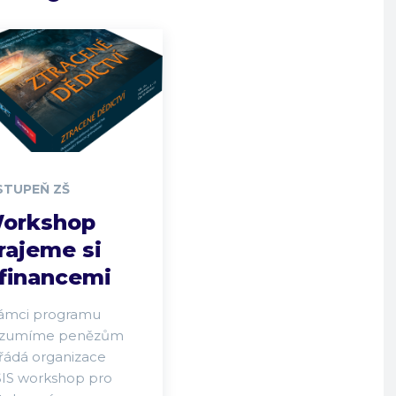
 STUPEŇ ZŠ
orkshop
rajeme si
 financemi
rámci programu
zumíme penězům
řádá organizace
SIS workshop pro