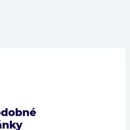
odobné
ánky