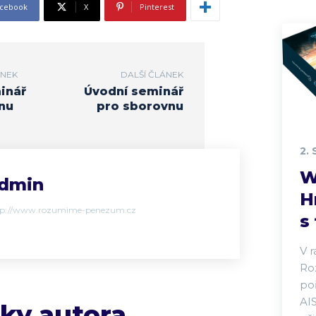
cebook
X
Pinterest
ÁNEK
DALŠÍ ČLÁNEK
inář
Úvodní seminář
nu
pro sborovnu
2.
W
dmin
H
tp://www.rozumime-penezum.cz
s
V 
Ro
po
AI
nky autora