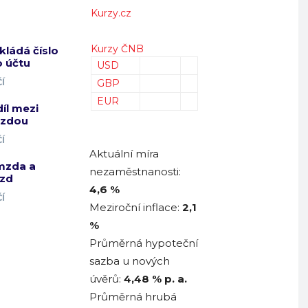
Kurzy.cz
Kurzy ČNB
kládá číslo
 účtu
USD
Í
GBP
EUR
díl mezi
mzdou
Í
Aktuální míra
mzda a
nezaměstnanosti:
zd
4,6 %
Í
Meziroční inflace:
2,1
%
Průměrná hypoteční
sazba u nových
úvěrů:
4,48
% p. a.
Průměrná hrubá