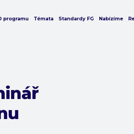
O programu
Témata
Standardy FG
Nabízíme
R
inář
nu