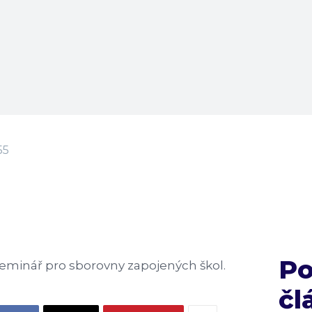
55
P
eminář pro sborovny zapojených škol.
čl