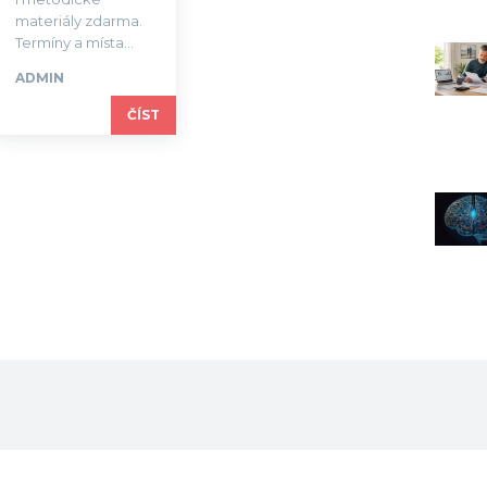
materiály zdarma.
Termíny a místa...
ADMIN
ČÍST