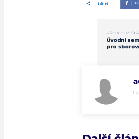
Fa
Sdílet
PŘEDCHOZÍ ČL
Úvodní sem
pro sborov
a
ht
Další člá