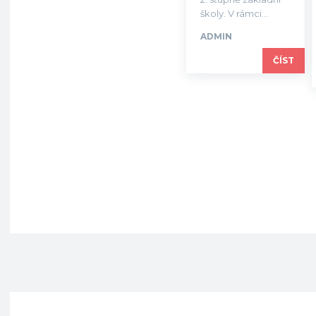
školy. V rámci...
ADMIN
ČÍST