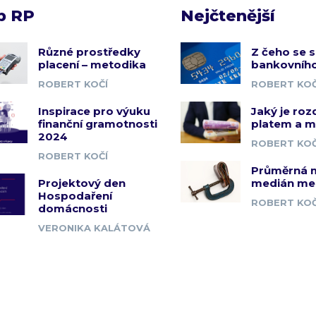
b RP
Nejčtenější
Různé prostředky
Z čeho se s
placení – metodika
bankovního
ROBERT KOČÍ
ROBERT KOČ
Inspirace pro výuku
Jaký je roz
finanční gramotnosti
platem a 
2024
ROBERT KOČ
ROBERT KOČÍ
Průměrná 
Projektový den
medián me
Hospodaření
ROBERT KOČ
domácnosti
VERONIKA KALÁTOVÁ