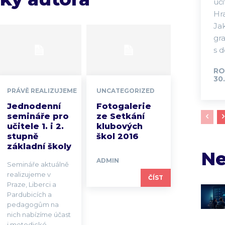
uč
Hra
Jak
gr
s d
RO
30.
PRÁVĚ REALIZUJEME
UNCATEGORIZED
Jednodenní
Fotogalerie
semináře pro
ze Setkání
učitele 1. i 2.
klubových
stupně
škol 2016
základní školy
Ne
ADMIN
Semináře aktuálně
realizujeme v
ČÍST
Praze, Liberci a
Pardubicích a
pedagogům na
nich nabízíme účast
i metodické