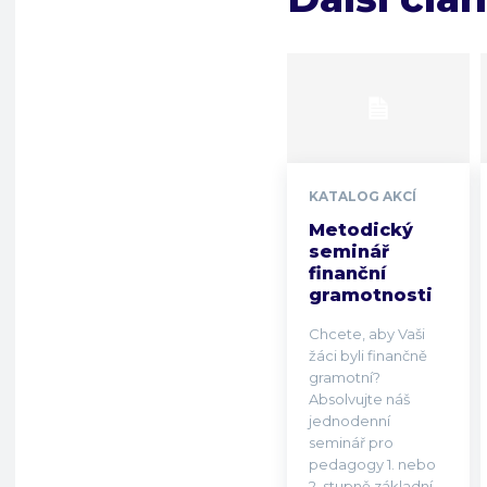
KATALOG AKCÍ
Metodický
seminář
finanční
gramotnosti
Chcete, aby Vaši
žáci byli finančně
gramotní?
Absolvujte náš
jednodenní
seminář pro
pedagogy 1. nebo
2. stupně základní