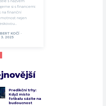
itele s názvem
jeme si s financemi:
 na finanční
amotnost nejen
eskovou...
BERT KOČÍ
-
 3. 2025
jnovější
Predikční trhy:
Když místo
fotbalu sázíte na
budoucnost