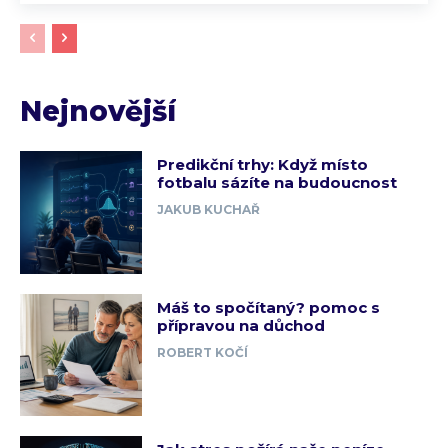
Nejnovější
Predikční trhy: Když místo
fotbalu sázíte na budoucnost
JAKUB KUCHAŘ
Máš to spočítaný? pomoc s
přípravou na důchod
ROBERT KOČÍ