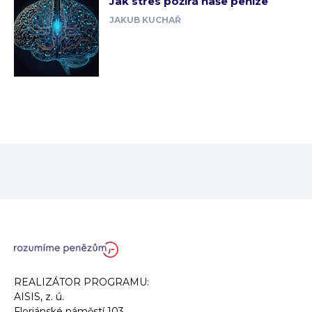
Jak stres požírá naše peníze
JAKUB KUCHAŘ
REALIZÁTOR PROGRAMU:
AISIS, z. ú.
Floriánské náměstí 103