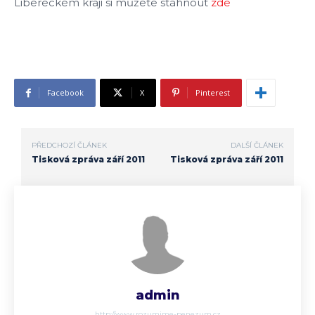
Libereckém kraji si můžete stáhnout
zde
Facebook
X
Pinterest
PŘEDCHOZÍ ČLÁNEK
DALŠÍ ČLÁNEK
Tisková zpráva září 2011
Tisková zpráva září 2011
admin
http://www.rozumime-penezum.cz