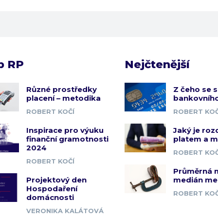
b RP
Nejčtenější
Různé prostředky
Z čeho se s
placení – metodika
bankovního
ROBERT KOČÍ
ROBERT KOČ
Inspirace pro výuku
Jaký je roz
finanční gramotnosti
platem a 
2024
ROBERT KOČ
ROBERT KOČÍ
Průměrná 
Projektový den
medián me
Hospodaření
ROBERT KOČ
domácnosti
VERONIKA KALÁTOVÁ