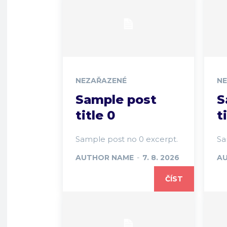
NEZAŘAZENÉ
N
Sample post
S
title 0
t
Sample post no 0 excerpt.
Sa
AUTHOR NAME
-
7. 8. 2026
A
ČÍST