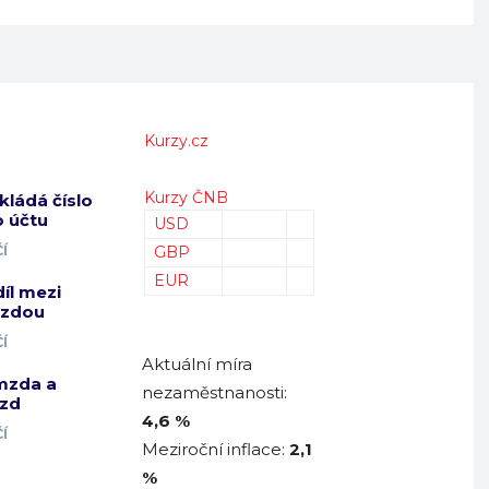
Kurzy.cz
Kurzy ČNB
kládá číslo
 účtu
USD
Í
GBP
EUR
díl mezi
mzdou
Í
Aktuální míra
mzda a
nezaměstnanosti:
zd
4,6 %
Í
Meziroční inflace:
2,1
%