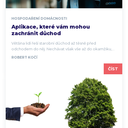
HOSPODAŘENÍ DOMÁCNOSTI
Aplikace, které vám mohou
zachránit důchod
Většina lidí řeší starobní důchod až těsně před
odchodem do něj. Nechávat však vše až do okamžiku,...
ROBERT KOČÍ
ČÍST