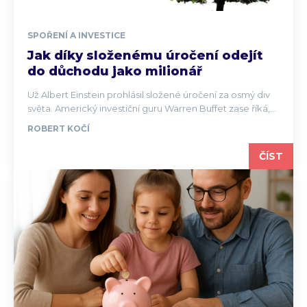
SPOŘENÍ A INVESTICE
Jak díky složenému úročení odejít
do důchodu jako milionář
Už Albert Einstein prohlásil složené úročení za osmý div
světa. Americký investiční guru Warren Buffet zase říká,...
ROBERT KOČÍ
ČÍST