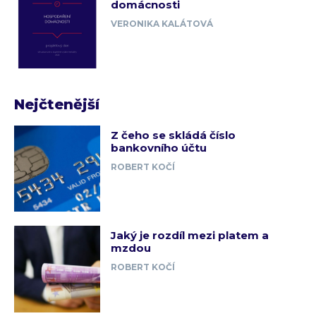
domácnosti
VERONIKA KALÁTOVÁ
Nejčtenější
Z čeho se skládá číslo
bankovního účtu
ROBERT KOČÍ
Jaký je rozdíl mezi platem a
mzdou
ROBERT KOČÍ