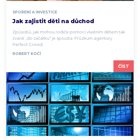
SPOŘENÍ A INVESTICE
Jak zajistit děti na důchod
Způsobů, jak mohou rodiče pomoci vlastním dětem tak
zvaně „do začátku“ je spousta. Průzkum agentury
Perfect Crowd...
ROBERT KOČÍ
ČÍST