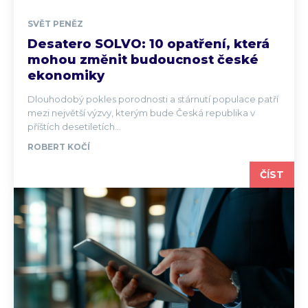
SVĚT PENĚZ
Desatero SOLVO: 10 opatření, která
mohou změnit budoucnost české
ekonomiky
Dlouhodobý pokles porodnosti a stárnutí populace patří
mezi největší výzvy, kterým bude Česká republika v
příštích desetiletích...
ROBERT KOČÍ
ČÍST