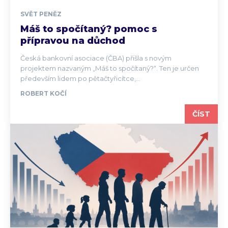
SVĚT PENĚZ
Máš to spočítaný? pomoc s
přípravou na důchod
Česká bankovní asociace (ČBA) přišla s novým
projektem nazvaným „Máš to spočítaný?“. Ten je určen
především lidem po pětačtyřicítce,...
ROBERT KOČÍ
ČÍST