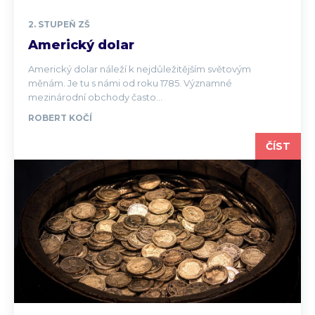
2. STUPEŇ ZŠ
Americký dolar
Americký dolar náleží k nejdůležitějším světovým
měnám. Je tu s námi od roku 1785. Významné
mezinárodní obchody často...
ROBERT KOČÍ
ČÍST