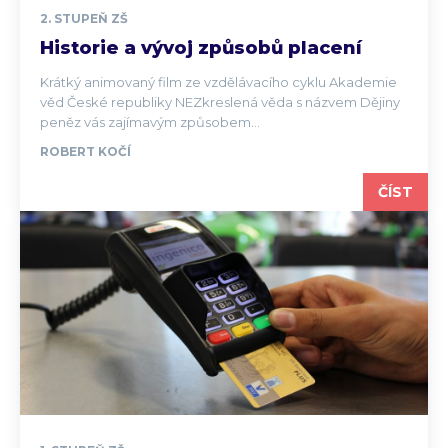
2. STUPEŇ ZŠ
Historie a vývoj způsobů placení
Krátký animovaný film ze vzdělávacího cyklu Akademie
věd České republiky NEZkreslená věda s názvem Dějiny
peněz vás zajímavým způsobem...
ROBERT KOČÍ
ČÍST