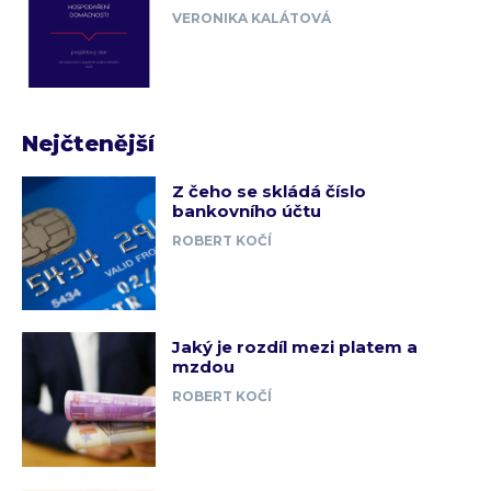
VERONIKA KALÁTOVÁ
Nejčtenější
Z čeho se skládá číslo
bankovního účtu
ROBERT KOČÍ
Jaký je rozdíl mezi platem a
mzdou
ROBERT KOČÍ