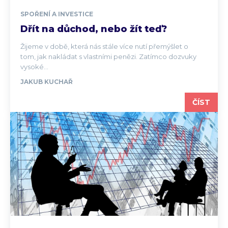
SPOŘENÍ A INVESTICE
Dřít na důchod, nebo žít teď?
Žijeme v době, která nás stále více nutí přemýšlet o
tom, jak nakládat s vlastními penězi. Zatímco dozvuky
vysoké...
JAKUB KUCHAŘ
ČÍST