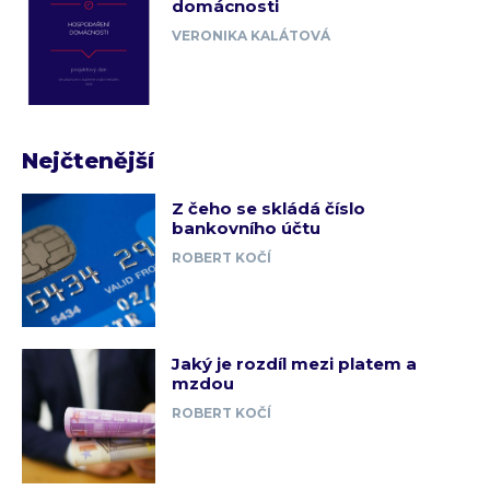
domácnosti
VERONIKA KALÁTOVÁ
Nejčtenější
Z čeho se skládá číslo
bankovního účtu
ROBERT KOČÍ
Jaký je rozdíl mezi platem a
mzdou
ROBERT KOČÍ