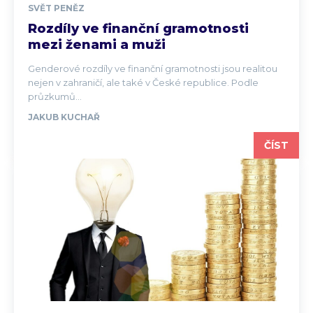
SVĚT PENĚZ
Rozdíly ve finanční gramotnosti
mezi ženami a muži
Genderové rozdíly ve finanční gramotnosti jsou realitou
nejen v zahraničí, ale také v České republice. Podle
průzkumů...
JAKUB KUCHAŘ
ČÍST